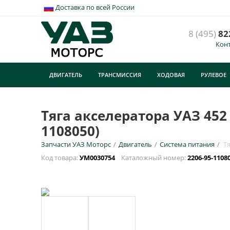
Доставка по всей России
8 (495)
82
Кон
Т
а
ДВИГАТЕЛЬ
ТРАНСМИССИЯ
ХОДОВАЯ
РУЛЕВОЕ
У
ТУРИЗМ
E
Тяга акселератора УАЗ 452
1108050)
Н
Запчасти УАЗ Моторс
/
Двигатель
/
Система питания
/
Т
Код товара:
УМ0030754
Каталожный номер:
2206-95-1108