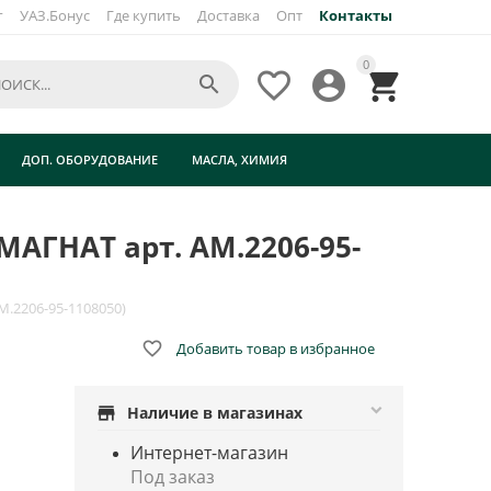
г
УАЗ.Бонус
Где купить
Доставка
Опт
Контакты
×
0




ДОП. ОБОРУДОВАНИЕ
МАСЛА, ХИМИЯ
МАГНАТ арт. AM.2206-95-
M.2206-95-1108050)

Добавить товар в избранное
store
Наличие в магазинах
Интернет-магазин
Под заказ