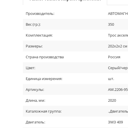
Производитель:
АВТОМАГН
Вес (гр.):
350
Комплектация:
Трос аксел
Размеры:
202х2х2 см
Страна производства
Россия
Цвет:
Серый/че
Единица измерения:
шт.
Артикулы:
AM.2206-95
Длина, мм:
2020
Каталожная группа:
..Двигател
Двигатель:
ЗМЗ 409