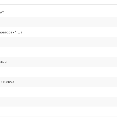
АТ
ератора - 1 шт
рный
-1108050
ь