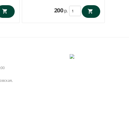
200
р.
:00
вская,