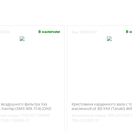
В наличии
В 
02956
Код:
УМ003981
 воздушного фильтра Уаз
Крестовина карданного вала с 
 Хантер (ЗМЗ 409, 514) (ОАО
масленкой (d 30) УАЗ (Tanaki) 469
/ Михайловск) 3160-00-1109080
2201030
ный номер:
3160-00-1109080
Каталожный номер:
469-2201030
3160-1109080-12
TKG-2201025-51