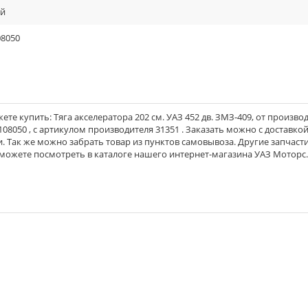
ый
08050
е купить: Тяга акселератора 202 см. УАЗ 452 дв. ЗМЗ-409, от произво
08050 , с артикулом производителя 31351 . Заказать можно с доставко
и. Так же можно забрать товар из пунктов самовывоза. Другие запчасти
 можете посмотреть в каталоге нашего интернет-магазина УАЗ Моторс.