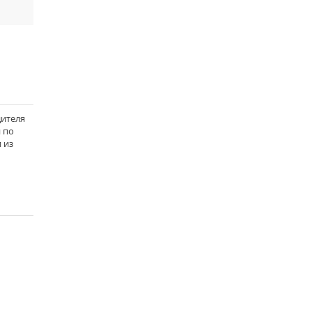
дителя
й по
 из