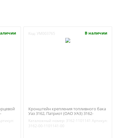
наличии
В наличии
Код:
УМ003765
торцевой
Кронштейн крепления топливного бака
-
Уаз 3162, Патриот (ОАО УАЗ) 3162-
1101141
Артикул:
Каталожный номер:
3162-1101141
Артикул:
3162-00-1101141-00