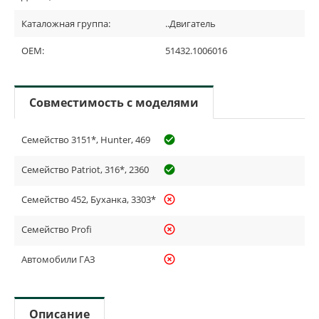
Каталожная группа:
..Двигатель
OEM:
51432.1006016
Совместимость с моделями
Семейство 3151*, Hunter, 469
check_circle_outline
Семейство Patriot, 316*, 2360
check_circle_outline
Семейство 452, Буханка, 3303*
highlight_off
Семейство Profi
highlight_off
Автомобили ГАЗ
highlight_off
Описание