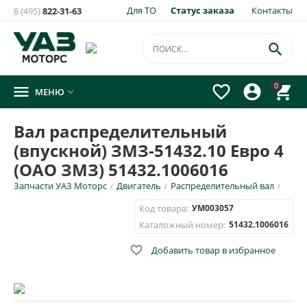
Для ТО
Статус заказа
Контакты
8 (495)
822-31-63
×
Уведомить о появлении на складе
товара:

Вал распределительный (впускной) ЗМЗ-51432.10 Евро 4
0




МЕНЮ

(ОАО ЗМЗ) 51432.1006016
Укажите e-mail и\или номер телефона для SMS уведомления.
Вал распределительный
(впускной) ЗМЗ-51432.10 Евро 4
E-mail для уведомления письмом
(ОАО ЗМЗ) 51432.1006016
Запчасти УАЗ Моторс
Двигатель
Распределительный вал
/
/
/
Номер телефона для SMS уведомления
Код товара:
УМ003057
Каталожный номер:
51432.1006016

Добавить товар в избранное
ОТПРАВИТЬ