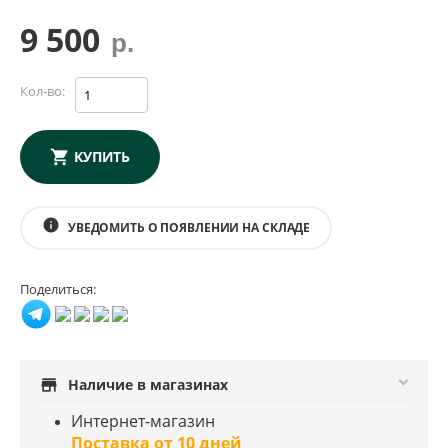
9 500
р.
Кол-во:
КУПИТЬ
info
УВЕДОМИТЬ О ПОЯВЛЕНИИ НА СКЛАДЕ
Поделиться:
store
Наличие в магазинах
Интернет-магазин
Поставка от 10 дней