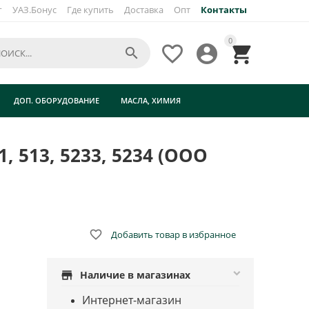
г
УАЗ.Бонус
Где купить
Доставка
Опт
Контакты
×
0




ДОП. ОБОРУДОВАНИЕ
МАСЛА, ХИМИЯ
, 513, 5233, 5234 (ООО

Добавить товар в избранное
store
Наличие в магазинах
Интернет-магазин