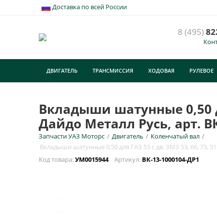
Доставка по всей России
8 (495)
82
Кон
В
5
ДВИГАТЕЛЬ
ТРАНСМИССИЯ
ХОДОВАЯ
РУЛЕВОЕ
У
ТУРИЗМ
E
Вкладыши шатунные 0,50 для
Дайдо Металл Русь, арт. ВК
Н
Запчасти УАЗ Моторс
/
Двигатель
/
Коленчатый вал
/
Вкладыши шатунные 0,50 для ГАЗ 53 с дв. ЗМЗ 53, 66, 73, 51
Код товара:
УМ0015944
Артикул:
ВК-13-1000104-ДР1