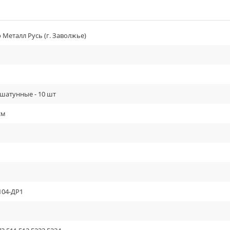
Металл Русь (г. Заволжье)
шатунные - 10 шт
см
104-ДР1
ь