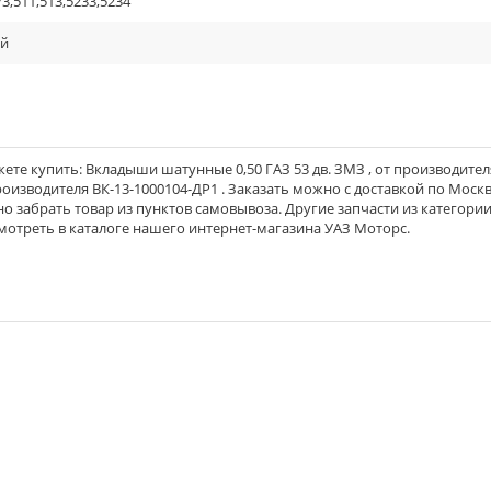
3,511,513,5233,5234
ый
ете купить: Вкладыши шатунные 0,50 ГАЗ 53 дв. ЗМЗ , от производите
производителя ВК-13-1000104-ДР1 . Заказать можно с доставкой по Москве
но забрать товар из пунктов самовывоза. Другие запчасти из категори
мотреть в каталоге нашего интернет-магазина УАЗ Моторс.