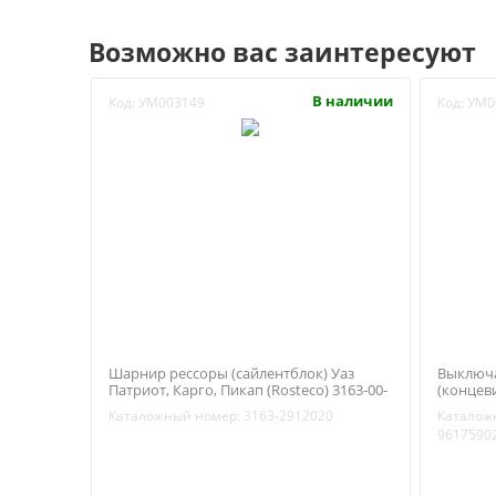
Возможно вас заинтересуют
В наличии
Код:
УМ003149
Код:
УМ0
Шарнир рессоры (сайлентблок) Уаз
Выключа
Патриот, Карго, Пикап (Rosteco) 3163-00-
(концеви
2912020
Motors) 
Каталожный номер:
3163-2912020
Каталож
9617590