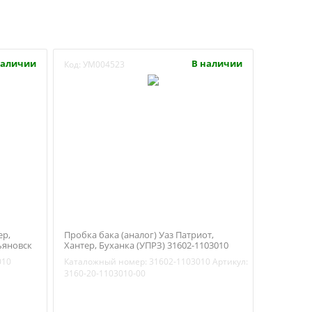
наличии
В наличии
Код:
УМ004523
ер,
Пробка бака (аналог) Уаз Патриот,
ьяновск
Хантер, Буханка (УПРЗ) 31602-1103010
010
Каталожный номер:
31602-1103010
Артикул:
3160-20-1103010-00