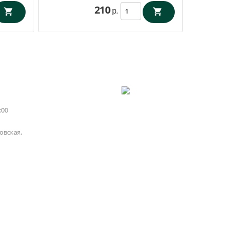
210
р.
:00
вская,