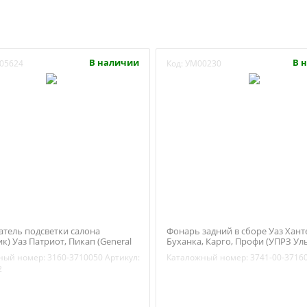
В наличии
В 
05624
Код:
УМ00230
тель подсветки салона
Фонарь задний в сборе Уаз Хант
к) Уаз Патриот, Пикап (General
Буханка, Карго, Профи (УПРЗ Ул
96175902
ФП-132А) 3741-00-3716010
ный номер:
3160-3710050
Артикул:
Каталожный номер:
3741-00-3716
2