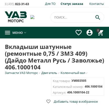
Для ТО
Статус заказа
Контакты
8 (495)
822-31-63
×
Уведомить о появлении на складе
товара:

Вкладыши шатунные (ремонтные 0,75 / ЗМЗ 409) (Дайдо
0




МЕНЮ

Металл Русь / Заволжье) 406.1000104
Укажите e-mail и\или номер телефона для SMS уведомления.
Вкладыши шатунные
(ремонтные 0,75 / ЗМЗ 409)
E-mail для уведомления письмом
(Дайдо Металл Русь / Заволжье)
406.1000104
Номер телефона для SMS уведомления
Запчасти УАЗ Моторс
Двигатель
Коленчатый вал
/
/
/
Код товара:
УМ003505
Каталожный номер:
406.1000104
Артикул:
406.1000104-22
ОТПРАВИТЬ

Добавить товар в избранное