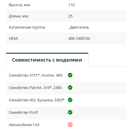
Высота, мм:
110
Длина, мм:
25
Каталожная группа:
..Двигатель
OEM:
406.1000104
Совместимость с моделями
Семейство 3151*, Hunter, 469
check_circle_outline
Семейство Patriot, 316*, 2360
check_circle_outline
Семейство 452, Буханка, 3303*
check_circle_outline
Семейство Profi
check_circle_outline
Автомобили ГАЗ
highlight_off