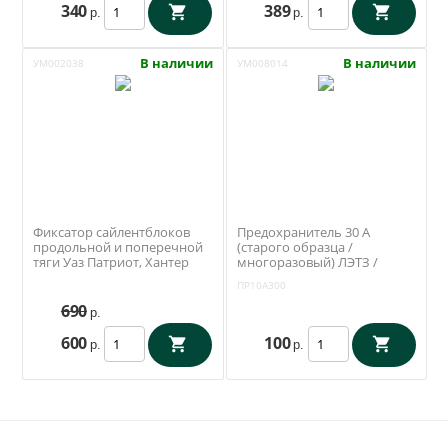
340
389
р.
р.
В наличии
В наличии
УМ002038
УМ008014
Фиксатор сайлентблоков
Предохранитель 30 А
продольной и поперечной
(старого образца /
тяги Уаз Патриот, Хантер
многоразовый) ЛЭТЗ /
(Ваксойл / Бийск)
ПР10А300
ПР10А300
690
р.
600
100
р.
р.