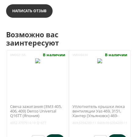
НАПИСАТЬ ОТЗЫВ
Возможно вас
заинтересуют
В наличии
В наличии
УМ002155
УМ006630
Свеча зажигания (ЗМЗ 405,
Уплотнитель крышки люка
406, 409) Denso Universal
вентиляции Уаз 469, 3151,
Q16TT (Япония)
Хантер (Ульяновск) 469-
4052.3707010-10
5304200-11
4052.3707010-10
Q16TT
469-5304200-11
0469-00-5304200-11