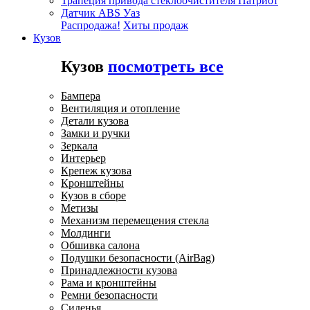
Трапеция привода стеклоочистителя Патриот
Датчик ABS Уаз
Распродажа!
Хиты продаж
Кузов
Кузов
посмотреть все
Бампера
Вентиляция и отопление
Детали кузова
Замки и ручки
Зеркала
Интерьер
Крепеж кузова
Кронштейны
Кузов в сборе
Метизы
Механизм перемещения стекла
Молдинги
Обшивка салона
Подушки безопасности (AirBag)
Принадлежности кузова
Рама и кронштейны
Ремни безопасности
Сиденья