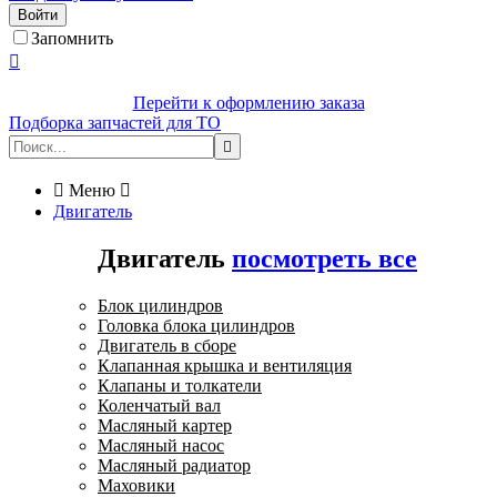
Войти
Запомнить

Перейти к оформлению заказа
Подборка запчастей для ТО


Меню

Двигатель
Двигатель
посмотреть все
Блок цилиндров
Головка блока цилиндров
Двигатель в сборе
Клапанная крышка и вентиляция
Клапаны и толкатели
Коленчатый вал
Масляный картер
Масляный насос
Масляный радиатор
Маховики