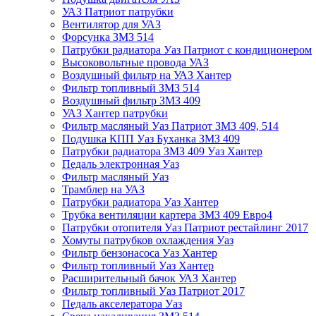
УАЗ Патриот патрубки
Вентилятор для УАЗ
Форсунка ЗМЗ 514
Патрубки радиатора Уаз Патриот с кондиционером
Высоковольтные провода УАЗ
Воздушный фильтр на УАЗ Хантер
Фильтр топливный ЗМЗ 514
Воздушный фильтр ЗМЗ 409
УАЗ Хантер патрубки
Фильтр масляный Уаз Патриот ЗМЗ 409, 514
Подушка КПП Уаз Буханка ЗМЗ 409
Патрубки радиатора ЗМЗ 409 Уаз Хантер
Педаль электронная Уаз
Фильтр масляный Уаз
Трамблер на УАЗ
Патрубки радиатора Уаз Хантер
Трубка вентиляции картера ЗМЗ 409 Евро4
Патрубки отопителя Уаз Патриот рестайлинг 2017
Хомуты патрубков охлаждения Уаз
Фильтр бензонасоса Уаз Хантер
Фильтр топливный Уаз Хантер
Расширительный бачок УАЗ Хантер
Фильтр топливный Уаз Патриот 2017
Педаль акселератора Уаз