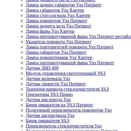
Лампа задних габаритов Уаз Патриот
Лампа габаритов Уаз Хантер
Лампа стоп-сигнала Уаз Хантер
Лампа поворотов Уаз Патриот
Лампа заднего хода Уаз Патриот
Лампа фары Уаз Хантер
Лампа противотуманной фары Уаз Патриот рестай
Указатель поворота Уаз Патриот
Лампа повторителей поворота Уаз Патриот
Лампа габаритов Уаз Патриот
Лампа поворотников Уаз Хантер
Лампа противотуманной фары Уаз Патриот
Датчик ЗМЗ 409
Модуль управления светотехникой УАЗ
Датчик коленвала Уаз
Датчик скорости Уаз Патриот
Трапеция привода стеклоочистителя УАЗ
Генераторы УАЗ Прамо
Датчик кислорода Уаз
Бачок омывателя на УАЗ Патриот
Подрулевой переключатель поворотов Уаз
Датчик распредвала Уаз
Бачок омывателя УАЗ
Переключатель стеклоочистителя Уаз