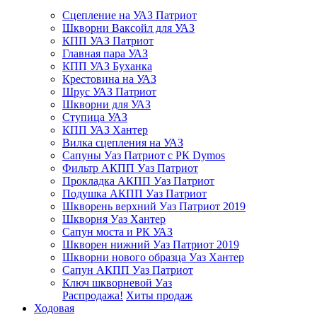
Сцепление на УАЗ Патриот
Шкворни Ваксойл для УАЗ
КПП УАЗ Патриот
Главная пара УАЗ
КПП УАЗ Буханка
Крестовина на УАЗ
Шрус УАЗ Патриот
Шкворни для УАЗ
Ступица УАЗ
КПП УАЗ Хантер
Вилка сцепления на УАЗ
Сапуны Уаз Патриот с РК Dymos
Фильтр АКПП Уаз Патриот
Прокладка АКПП Уаз Патриот
Подушка АКПП Уаз Патриот
Шкворень верхний Уаз Патриот 2019
Шкворня Уаз Хантер
Сапун моста и РК УАЗ
Шкворен нижний Уаз Патриот 2019
Шкворни нового образца Уаз Хантер
Сапун АКПП Уаз Патриот
Ключ шкворневой Уаз
Распродажа!
Хиты продаж
Ходовая