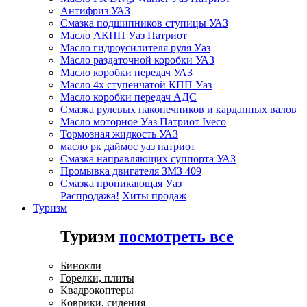
Антифриз УАЗ
Смазка подшипников ступицы УАЗ
Масло АКПП Уаз Патриот
Масло гидроусилителя руля Уаз
Масло раздаточной коробки УАЗ
Масло коробки передач УАЗ
Масло 4х ступенчатой КПП Уаз
Масло коробки передач АДС
Смазка рулевых наконечников и карданных валов
Масло моторное Уаз Патриот Iveco
Тормозная жидкость УАЗ
масло рк даймос уаз патриот
Смазка направляющих суппорта УАЗ
Промывка двигателя ЗМЗ 409
Смазка проникающая Уаз
Распродажа!
Хиты продаж
Туризм
Туризм
посмотреть все
Бинокли
Горелки, плиты
Квадрокоптеры
Коврики, сидения