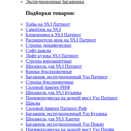
Экспедиционные багажники
Подборки товаров:
Хабы на УАЗ Патриот
Самоблок на УАЗ
Блокировки в УАЗ Патриот
Расширители арок на УАЗ Патриот
Стропы динамические
Софт-шаклы
Лифт кузова УАЗ Патриот
Стропы корозащитные
Шноркель для УАЗ Патриот
Крюки буксировочные
Багажник экспедиционный Уаз Патриот
Стропы буксировочные
Силовой бампер РИФ
Шноркель для УАЗ Буханка
Пневмоподвеска на задний мост Уаз Патриот
Шаклы
Силовой бампер Патриот Риф
Багажник экспедиционный Уаз Буханка
Шноркель для УАЗ Хантер
Багажник экспедиционный Уаз Пикап
Пневмоподвеска на задний мост Уаз Профи