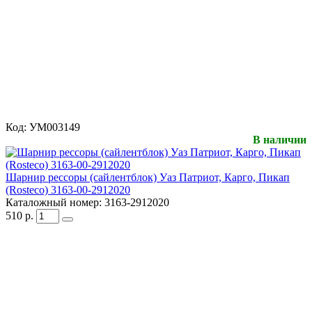
Код:
УМ003149
В наличии
Шарнир рессоры (сайлентблок) Уаз Патриот, Карго, Пикап
(Rosteco) 3163-00-2912020
Каталожный номер:
3163-2912020
510
р.