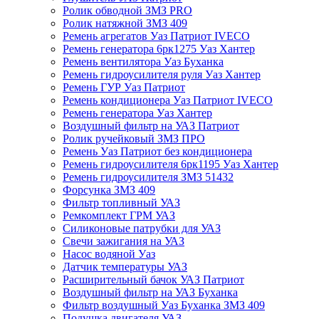
Ролик обводной ЗМЗ PRO
Ролик натяжной ЗМЗ 409
Ремень агрегатов Уаз Патриот IVECO
Ремень генератора 6рк1275 Уаз Хантер
Ремень вентилятора Уаз Буханка
Ремень гидроусилителя руля Уаз Хантер
Ремень ГУР Уаз Патриот
Ремень кондиционера Уаз Патриот IVECO
Ремень генератора Уаз Хантер
Воздушный фильтр на УАЗ Патриот
Ролик ручейковый ЗМЗ ПРО
Ремень Уаз Патриот без кондиционера
Ремень гидроусилителя 6рк1195 Уаз Хантер
Ремень гидроусилителя ЗМЗ 51432
Форсунка ЗМЗ 409
Фильтр топливный УАЗ
Ремкомплект ГРМ УАЗ
Силиконовые патрубки для УАЗ
Свечи зажигания на УАЗ
Насос водяной Уаз
Датчик температуры УАЗ
Расширительный бачок УАЗ Патриот
Воздушный фильтр на УАЗ Буханка
Фильтр воздушный Уаз Буханка ЗМЗ 409
Подушка двигателя УАЗ