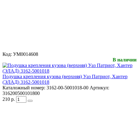
Код:
УМ0014608
В наличии
Подушка крепления кузова (верхняя) Уаз Патриот, Хантер
(ЭЛАД) 3162-5001018
Каталожный номер:
3162-00-5001018-00
Артикул:
316200500101800
210
р.