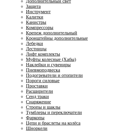
Дополнительный свет
Защита
Инструмент
Калитки
Канистры
Компрессоры
Крепеж дополнительный
Кронштейны дополнительные
Лебедки
Лестницы
Лифт комплекты
Муфты колесные (Хабы)
Наклейки и сувениры
Пневмоподвеска
Подогреватели и отопители
Пороги силовые
Проставки
Расширители
Сенд траки
Снаряжение
Стропы и шаклы
Тумблеры и переключатели
Фаркопы
Цепи и браслеты на колёса
Шноркели