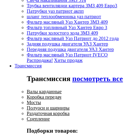
Свеча накаливания ЗМЗ 514
Трубка вентиляции картера ЗМЗ 409 Евро3
Патрубки уаз патриот акпп
шланг теплообменника уаз патриот
Фильтр масляный Уаз Хантер ЗМЗ 409
Фильтр топливный Уаз Хантер Евро 3
Патрубки холостого хода ЗМЗ 409
Фильтр масляный Уаз Патриот до 2012 года
Задняя подушка двигателя УАЗ Хантер
Передняя подушка двигателя УАЗ Хантер
Фильтр масляный Уаз Патриот IVECO
Распродажа!
Хиты продаж
Трансмиссия
Трансмиссия
посмотреть все
Валы карданные
Коробка передач
Мосты
Полуоси и шарниры
Раздаточная коробка
Сцепление
Подборки товаров: