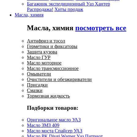
Багажник экспедиционный Уаз Хантер
Распродажа!
Хиты продаж
Масла, химия
Масла, химия
посмотреть все
Антифриз и тосол
Герметики и фиксаторы
Защита кузова
Масло ГУР
Масло моторное
Масло трансмиссионное
Омыватели
Очистители и обезжириватели
Присадки
Смазки
Тормозная жидкость
Подборки товаров:
Оригинальное масло УАЗ
Масло ЗМЗ 409
Масло моста Спайсер УАЗ
Масло РК Divgi Warner Уаз Патриот