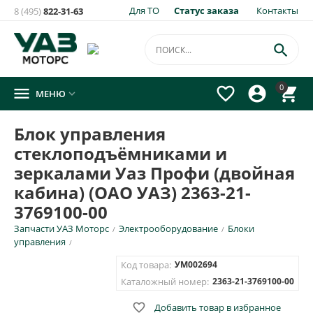
Для ТО
Статус заказа
Контакты
8 (495)
822-31-63

0




МЕНЮ

Блок управления
стеклоподъёмниками и
зеркалами Уаз Профи (двойная
кабина) (ОАО УАЗ) 2363-21-
3769100-00
Запчасти УАЗ Моторс
Электрооборудование
Блоки
/
/
управления
/
Код товара:
УМ002694
Каталожный номер:
2363-21-3769100-00

Добавить товар в избранное