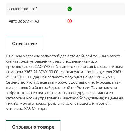
Семейство Profi
check_circle_outline
Автомобили ГАЗ
highlight_off
Описание
В нашем магазине запчастей для автомобилей УАЗ Вы можете
купить: Блок управления стеклоподъёмниками, от
производителя ОАО УАЗ (г. Ульяновск), ( Россия ), с каталожным
номером 2363-21-3769100-00 , с артикулом производителя 2363-
21-3769100-00 . Данная запчасть подходит на машины УАЗ: ,
Семейство Profi . Заказать можно с доставкой по Москве, а так
же с дешевой и быстрой доставкой по России. Так же можно
забрать товар из пунктов самовывоза. Другие запчасти из
категории Блоки управления (Электрооборудование) и цены на
них Вы можете посмотреть в каталоге нашего интернет-
магазина УАЗ Моторс.
Отзывы о товаре