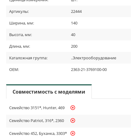
Артикулы:
22444
Ширина, мм:
140
Высота, мм:
40
Длина, мм:
200
Каталожная группа:
..Электрооборудование
OEM:
2363-21-3769100-00
Совместимость с моделями
Семейство 3151*, Hunter, 469
highlight_off
Семейство Patriot, 316*, 2360
highlight_off
Семейство 452, Буханка, 3303*
highlight_off