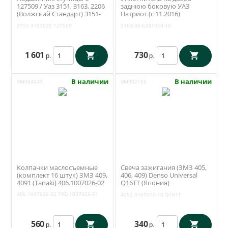
127509 / Уаз 3151, 3163, 2206
заднюю боковую УАЗ
(Волжский Стандарт) 3151-
Патриот (с 11.2016)
3103025
(Уралэластотехника /
3151-3103025
127509
3163-00-6207050-10
Екатеринбург) 3163-00-
6207050-10
1 601
730
р.
р.
В наличии
В наличии
УМ004043
УМ002155
Колпачки маслосъемные
Свеча зажигания (ЗМЗ 405,
(комплект 16 штук) ЗМЗ 409,
406, 409) Denso Universal
4091 (Tanaki) 406.1007026-02
Q16TT (Япония)
4052.3707010-10
406.1007026-02
TKG-1007026-51
4052.3707010-10
Q16TT
560
340
р.
р.