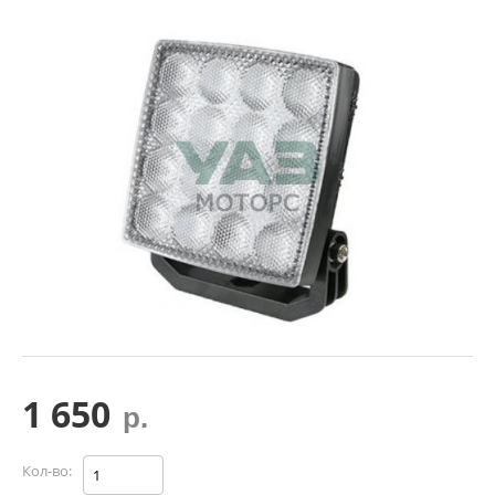
1 650
р.
Кол-во: