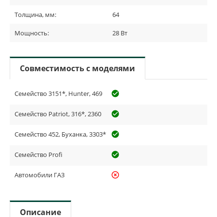
Толщина, мм:
64
Мощность:
28 Вт
Совместимость с моделями
Семейство 3151*, Hunter, 469
check_circle_outline
Семейство Patriot, 316*, 2360
check_circle_outline
Семейство 452, Буханка, 3303*
check_circle_outline
Семейство Profi
check_circle_outline
Автомобили ГАЗ
highlight_off
Описание