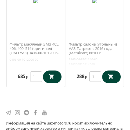
Фильтр масляный ЗМЗ 405,
Фильтр салона (угольный)
406, 409, 514 (оригинал)
УАЗ Патриот с 2016 года
(ОАО УАЗ) 0406-00-1012006-
(MetalPart) 881006
00
3163-06-8101140-60
0406-00-1012006-00
316306810114060
685
288
р.
р.
Информация на сайте uaz-motors.ru носит исключительно
информационный характер и ни при каких условиях материалы