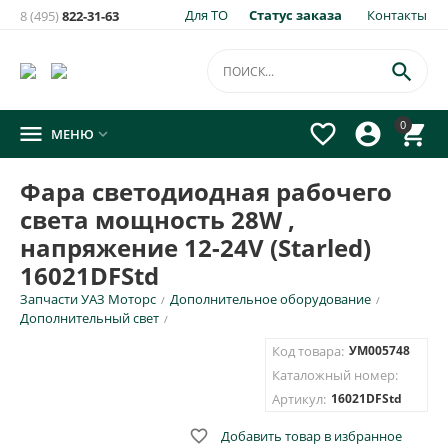
Для ТО
Статус заказа
Контакты
8 (495)
822-31-63
×
Уведомить о появлении на складе
товара:

Фара светодиодная рабочего света мощность 28W ,
0




МЕНЮ

напряжение 12-24V (Starled) 16021DFStd
Укажите e-mail и\или номер телефона для SMS уведомления.
Фара светодиодная рабочего
света мощность 28W ,
E-mail для уведомления письмом
напряжение 12-24V (Starled)
16021DFStd
Номер телефона для SMS уведомления
Запчасти УАЗ Моторс
Дополнительное оборудование
/
/
Дополнительный свет
/
Код товара:
УМ005748
Каталожный номер:
ОТПРАВИТЬ
Артикул:
16021DFStd

Добавить товар в избранное