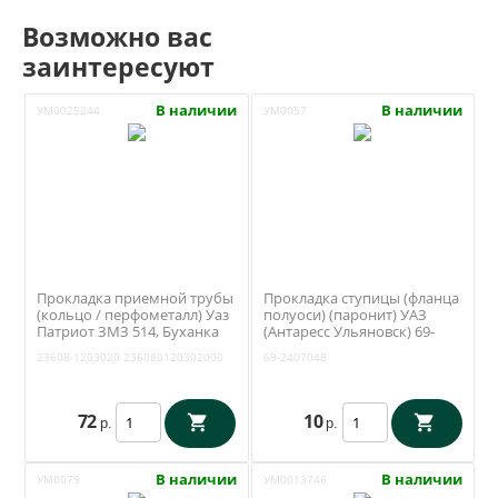
Возможно вас
заинтересуют
В наличии
В наличии
УМ0025244
УМ0057
Прокладка приемной трубы
Прокладка ступицы (фланца
(кольцо / перфометалл) Уаз
полуоси) (паронит) УАЗ
Патриот ЗМЗ 514, Буханка
(Антаресс Ульяновск) 69-
ЗМЗ 4091 (Ульяновск) 23608-
2407048
23608-1203020
236080120302000
69-2407048
1203020
72
10
р.
р.
В наличии
В наличии
УМ0079
УМ0013746