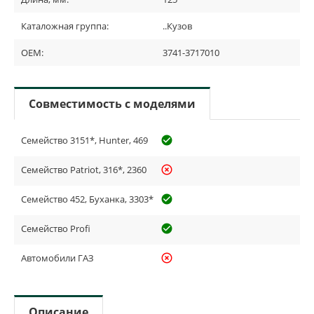
Каталожная группа:
..Кузов
OEM:
3741-3717010
Совместимость с моделями
Семейство 3151*, Hunter, 469
check_circle_outline
Семейство Patriot, 316*, 2360
highlight_off
Семейство 452, Буханка, 3303*
check_circle_outline
Семейство Profi
check_circle_outline
Автомобили ГАЗ
highlight_off
Описание