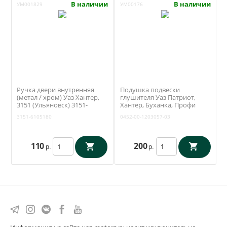
В наличии
В наличии
УМ001829
УМ00176
Ручка двери внутренняя
Подушка подвески
(метал / хром) Уаз Хантер,
глушителя Уаз Патриот,
3151 (Ульяновск) 3151-
Хантер, Буханка, Профи
6105180
(СЗРТ) 0452-00-1203057-03
3151-6105180
0452-00-1203057-03
110
200
р.
р.