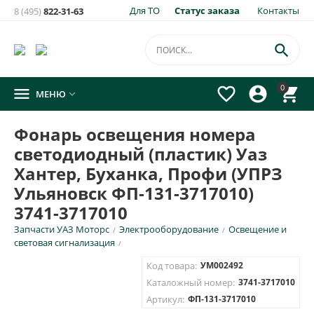
Для ТО
Статус заказа
Контакты
8 (495)
822-31-63

0




МЕНЮ

Фонарь освещения номера
светодиодный (пластик) Уаз
Хантер, Буханка, Профи (УПРЗ
Ульяновск ФП-131-3717010)
3741-3717010
Запчасти УАЗ Моторс
Электрооборудование
Освещение и
/
/
световая сигнализация
/
Код товара:
УМ002492
Каталожный номер:
3741-3717010
Артикул:
ФП-131-3717010