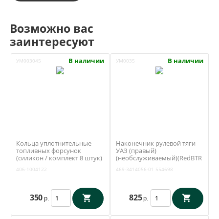
Возможно вас
заинтересуют
В наличии
В наличии
УМ003045
УМ0035
Кольца уплотнительные
Наконечник рулевой тяги
топливных форсунок
УАЗ (правый)
(силикон / комплект 8 штук)
(необслуживаемый)(RedBTR
ЗМЗ 409 (Rosteco) 406-
554698)469-3414056-01
406-1004122
469-3414056-01
554698
1004122
350
825
р.
р.