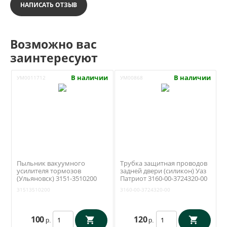
НАПИСАТЬ ОТЗЫВ
Возможно вас
заинтересуют
В наличии
В наличии
УМ0011712
УМ00868
Пыльник вакуумного
Трубка защитная проводов
усилителя тормозов
задней двери (силикон) Уаз
(Ульяновск) 3151-3510200
Патриот 3160-00-3724320-00
31513510200
3160-00-3724320-00
100
120
р.
р.