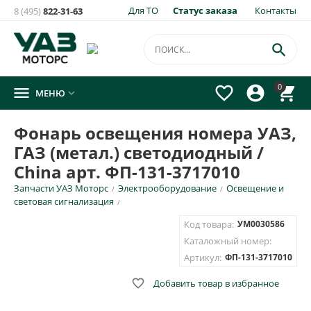
Для ТО
Статус заказа
Контакты
8 (495)
822-31-63
×
Уведомить о появлении на складе
товара:

Фонарь освещения номера УАЗ, ГАЗ (метал.)
0




МЕНЮ

светодиодный / China арт. ФП-131-3717010
Укажите e-mail и\или номер телефона для SMS уведомления.
Фонарь освещения номера УАЗ,
ГАЗ (метал.) светодиодный /
E-mail для уведомления письмом
China арт. ФП-131-3717010
Запчасти УАЗ Моторс
Электрооборудование
Освещение и
/
/
Номер телефона для SMS уведомления
световая сигнализация
/
Код товара:
УМ0030586
Каталожный номер:
Артикул:
ФП-131-3717010
ОТПРАВИТЬ

Добавить товар в избранное