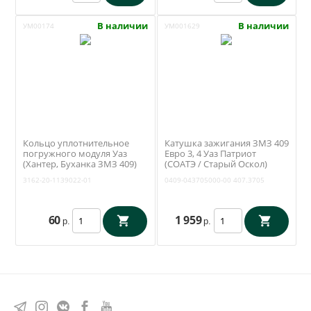
В наличии
В наличии
УМ00174
УМ001629
Кольцо уплотнительное
Катушка зажигания ЗМЗ 409
погружного модуля Уаз
Евро 3, 4 Уаз Патриот
(Хантер, Буханка ЗМЗ 409)
(СОАТЭ / Старый Оскол)
(Патриот до 2017 года два
407.3705
3162-20-1139022-01
0409-043705000-00
407.3705
бака) (ОАО УАЗ) 3162-20-
1139022-01
60
1 959
р.
р.