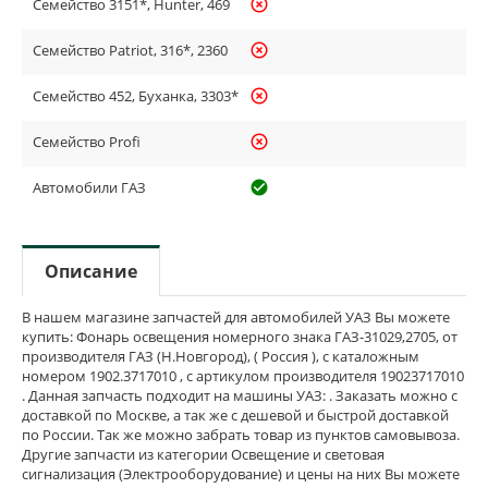
Семейство 3151*, Hunter, 469
highlight_off
Семейство Patriot, 316*, 2360
highlight_off
Семейство 452, Буханка, 3303*
highlight_off
Семейство Profi
highlight_off
Автомобили ГАЗ
check_circle_outline
Описание
В нашем магазине запчастей для автомобилей УАЗ Вы можете
купить: Фонарь освещения номерного знака ГАЗ-31029,2705, от
производителя ГАЗ (Н.Новгород), ( Россия ), с каталожным
номером 1902.3717010 , с артикулом производителя 19023717010
. Данная запчасть подходит на машины УАЗ: . Заказать можно с
доставкой по Москве, а так же с дешевой и быстрой доставкой
по России. Так же можно забрать товар из пунктов самовывоза.
Другие запчасти из категории Освещение и световая
сигнализация (Электрооборудование) и цены на них Вы можете