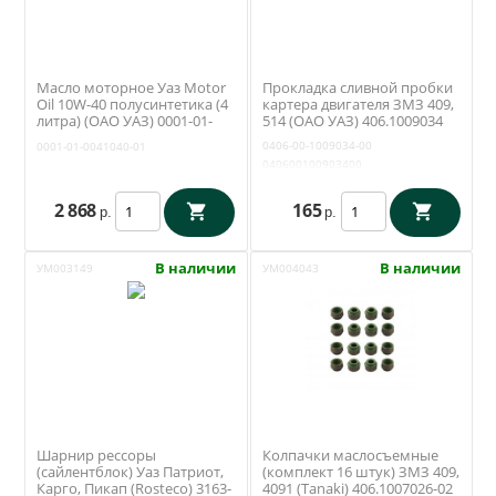
Масло моторное Уаз Motor
Прокладка сливной пробки
Oil 10W-40 полусинтетика (4
картера двигателя ЗМЗ 409,
литра) (ОАО УАЗ) 0001-01-
514 (ОАО УАЗ) 406.1009034
0041040-01
0406-00-1009034-00
0001-01-0041040-01
040600100903400
2 868
165
р.
р.
В наличии
В наличии
УМ003149
УМ004043
Шарнир рессоры
Колпачки маслосъемные
(сайлентблок) Уаз Патриот,
(комплект 16 штук) ЗМЗ 409,
Карго, Пикап (Rosteco) 3163-
4091 (Tanaki) 406.1007026-02