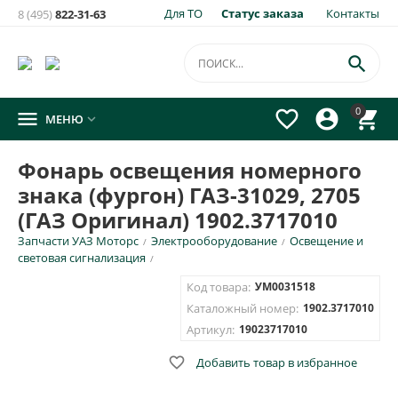
Для ТО
Статус заказа
Контакты
8 (495)
822-31-63

0




МЕНЮ

Фонарь освещения номерного
знака (фургон) ГАЗ-31029, 2705
(ГАЗ Оригинал) 1902.3717010
Запчасти УАЗ Моторс
Электрооборудование
Освещение и
/
/
световая сигнализация
/
Код товара:
УМ0031518
Каталожный номер:
1902.3717010
Артикул:
19023717010

Добавить товар в избранное