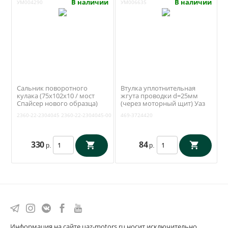
В наличии
В наличии
УМ004290
УМ006635
Сальник поворотного
Втулка уплотнительная
кулака (75х102х10 / мост
жгута проводки d=25мм
Спайсер нового образца)
(через моторный щит) Уаз
Уаз Патриот, Профи (ОАО
3151 (Ульяновск) 469-
2360-22-2304045
2360-22-2304045-00
469-3724420
УАЗ) 2360-22-2304045
3724420
330
84
р.
р.
Информация на сайте uaz-motors.ru носит исключительно