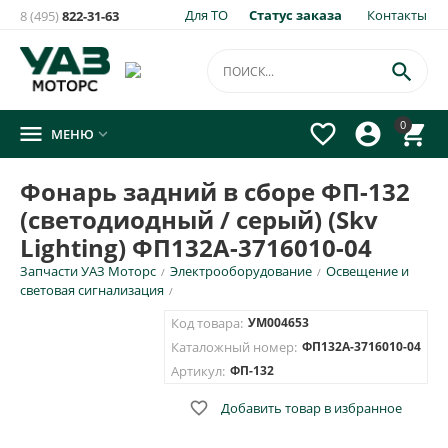
Для ТО
Статус заказа
Контакты
8 (495)
822-31-63

0




МЕНЮ

Фонарь задний в сборе ФП-132
(светодиодный / серый) (Skv
Lighting) ФП132А-3716010-04
Запчасти УАЗ Моторс
Электрооборудование
Освещение и
/
/
световая сигнализация
/
Код товара:
УМ004653
Каталожный номер:
ФП132А-3716010-04
Артикул:
ФП-132

Добавить товар в избранное