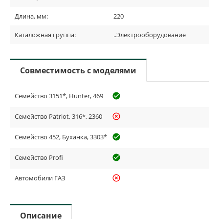
Длина, мм:
220
Каталожная группа:
..Электрооборудование
Совместимость с моделями
Семейство 3151*, Hunter, 469
check_circle_outline
Семейство Patriot, 316*, 2360
highlight_off
Семейство 452, Буханка, 3303*
check_circle_outline
Семейство Profi
check_circle_outline
Автомобили ГАЗ
highlight_off
Описание