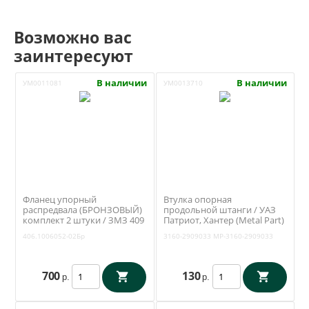
Возможно вас
заинтересуют
В наличии
В наличии
УМ0011081
УМ0013710
Фланец упорный
Втулка опорная
распредвала (БРОНЗОВЫЙ)
продольной штанги / УАЗ
комплект 2 штуки / ЗМЗ 409
Патриот, Хантер (Metal Part)
(БонТрейд)
МР-3160-2909033
406.1006052-02Бр
3160-2909033
MP-3160-2909033
700
130
р.
р.