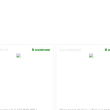
В наличии
В 
01778
Код:
УМ006925
жигания А-17 (ЗМЗ 409 /
Прокладка ступицы (фланца пол