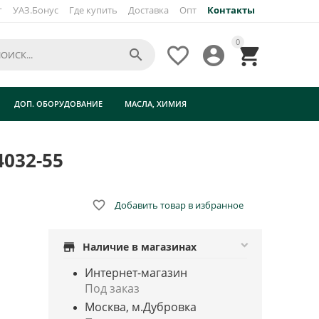
г
УАЗ.Бонус
Где купить
Доставка
Опт
Контакты
×
0




ДОП. ОБОРУДОВАНИЕ
МАСЛА, ХИМИЯ
032-55

Добавить товар в избранное
store
Наличие в магазинах
Интернет-магазин
Под заказ
Москва, м.Дубровка