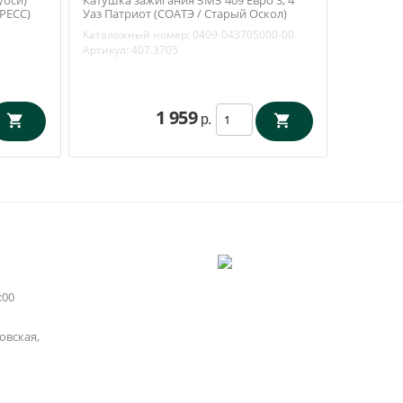
РЕСС)
Уаз Патриот (СОАТЭ / Старый Оскол)
407.3705
Каталожный номер:
0409-043705000-00
Артикул:
407.3705
1 959
р.
:00
вская,