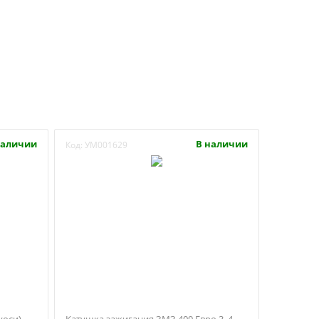
наличии
В наличии
Код:
УМ001629
уоси)
Катушка зажигания ЗМЗ 409 Евро 3, 4