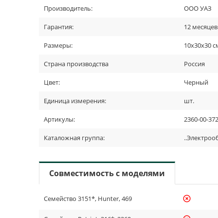
Производитель:
ООО УАЗ
Гарантия:
12 месяцев
Размеры:
10х30х30 с
Страна производства
Россия
Цвет:
Черный
Единица измерения:
шт.
Артикулы:
2360-00-37
Каталожная группа:
..Электро
Совместимость с моделями
Семейство 3151*, Hunter, 469
highlight_off