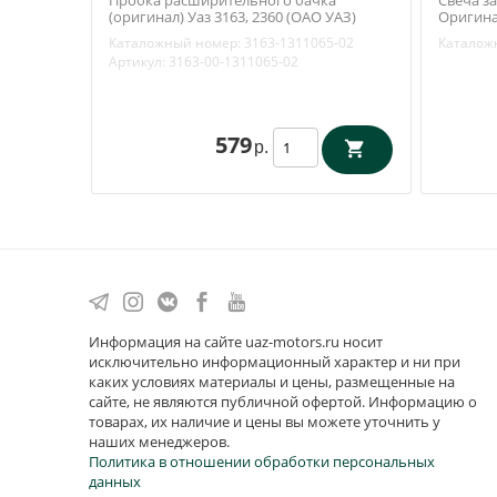
(оригинал) Уаз 3163, 2360 (ОАО УАЗ)
Оригина
3163-1311065-02
4052.370
Каталожный номер:
3163-1311065-02
Каталож
Артикул:
3163-00-1311065-02
579
р.
Информация на сайте uaz-motors.ru носит
исключительно информационный характер и ни при
каких условиях материалы и цены, размещенные на
сайте, не являются публичной офертой. Информацию о
товарах, их наличие и цены вы можете уточнить у
наших менеджеров.
Политика в отношении обработки персональных
данных