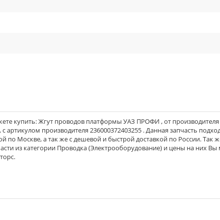
cle_outline
жете купить: Жгут проводов платформы УАЗ ПРОФИ , от производител
 , с артикулом производителя 236000372403255 . Данная запчасть подхо
ой по Москве, а так же с дешевой и быстрой доставкой по России. Так ж
части из категории Проводка (Электрооборудование) и цены на них Вы
торс.