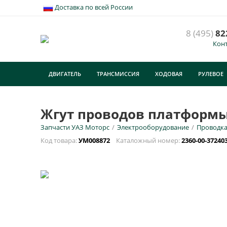
Доставка по всей России
8 (495)
82
Кон
Ж
ДВИГАТЕЛЬ
ТРАНСМИССИЯ
ХОДОВАЯ
РУЛЕВОЕ
У
E
ТУРИЗМ
Жгут проводов платформы 
Запчасти УАЗ Моторс
/
Электрооборудование
/
Проводк
Н
Код товара:
УМ008872
Каталожный номер:
2360-00-37240