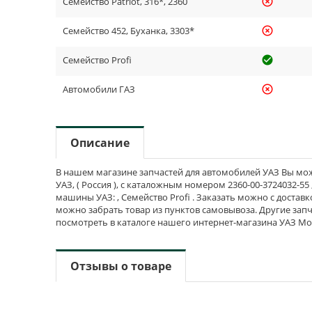
Семейство Patriot, 316*, 2360
highlight_off
Семейство 452, Буханка, 3303*
highlight_off
Семейство Profi
check_cir
Автомобили ГАЗ
highlight_off
Описание
В нашем магазине запчастей для автомобилей УАЗ Вы мо
УАЗ, ( Россия ), с каталожным номером 2360-00-3724032-55
машины УАЗ: , Семейство Profi . Заказать можно с доставк
можно забрать товар из пунктов самовывоза. Другие зап
посмотреть в каталоге нашего интернет-магазина УАЗ Мо
Отзывы о товаре