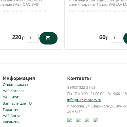
льные УАЗ) (ОАО УАЗ)
синий поранит 1.5 мм УАЗ (АНТА
7010-10
3151-2407048
ный номер:
4052.3707010-10
Каталожный номер:
3151-2407048
220
60
р.
р.
Информация
Контакты
Оплата заказа
8 (495) 822-31-63
УАЗ.Каталог
Пн - Пт: 9:00 - 21:00 Сб - Вс: 9:00 - 18
УАЗ.Блог
info@uaz-motors.ru
Запчасти для ТО
г.
Москва
,
ул. Шарикоподшипнико
Гарантия
дом 6/14
УАЗ.Бонус
Вакансии