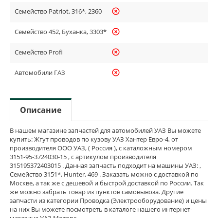
Семейство Patriot, 316*, 2360
highlight_off
Семейство 452, Буханка, 3303*
highlight_off
Семейство Profi
highlight_off
Автомобили ГАЗ
highlight_off
Описание
В нашем магазине запчастей для автомобилей УАЗ Вы можете
купить: Жгут проводов по кузову УАЗ Хантер Евро-4, от
производителя ООО УАЗ, ( Россия ), с каталожным номером
3151-95-3724030-15 , с артикулом производителя
315195372403015 . Данная запчасть подходит на машины УАЗ: ,
Семейство 3151*, Hunter, 469 . Заказать можно с доставкой по
Москве, а так же с дешевой и быстрой доставкой по России. Так
же можно забрать товар из пунктов самовывоза. Другие
запчасти из категории Проводка (Электрооборудование) и цены
на них Вы можете посмотреть в каталоге нашего интернет-
магазина УАЗ Моторс.