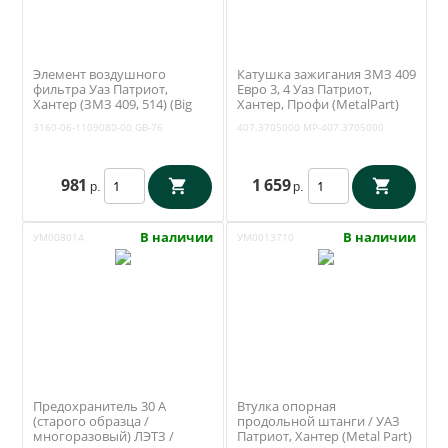
Элемент воздушного
Катушка зажигания ЗМЗ 409
фильтра Уаз Патриот,
Евро 3, 4 Уаз Патриот,
Хантер (ЗМЗ 409, 514) (Big
Хантер, Профи (MetalPart)
Filter GB-76) 3160-06-1109080
МР-407.3705000
3160-06-1109080-00
GB-76
407.3705000
MP-407.3705000
981
1 659
р.
р.
В наличии
В наличии
УМ008014
УМ0013710
Предохранитель 30 А
Втулка опорная
(старого образца /
продольной штанги / УАЗ
многоразовый) ЛЭТЗ /
Патриот, Хантер (Metal Part)