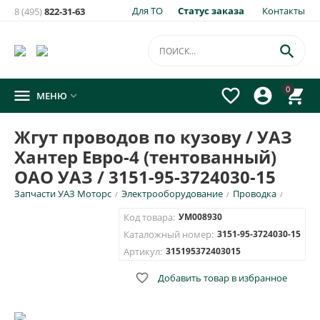
Для ТО
Статус заказа
Контакты
8 (495)
822-31-63
×
Уведомить о появлении на складе
товара:

Жгут проводов по кузову / УАЗ Хантер Евро-4
0




МЕНЮ

(тентованный) ОАО УАЗ / 3151-95-3724030-15
Укажите e-mail и\или номер телефона для SMS уведомления.
Жгут проводов по кузову / УАЗ
Хантер Евро-4 (тентованный)
E-mail для уведомления письмом
ОАО УАЗ / 3151-95-3724030-15
Запчасти УАЗ Моторс
Электрооборудование
Проводка
/
/
/
Номер телефона для SMS уведомления
Код товара:
УМ008930
Каталожный номер:
3151-95-3724030-15
Артикул:
315195372403015

Добавить товар в избранное
ОТПРАВИТЬ