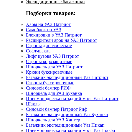
Экспедиционные багажники
Подборки товаров:
Хабы на УАЗ Патриот
Самоблок на УАЗ
Блокировки в УАЗ Патриот
Расширители арок на УАЗ Патриот
Стропы динамические
Софт-шаклы
Лифт кузова УАЗ Патриот
Стропы корозащитные
Шноркель для УАЗ Патриот
Крюки буксировочные
Багажник экспедиционный Уаз Патриот
Стропы буксировочные
Силовой бампер РИФ
Шноркель для УАЗ Буханка
Пневмоподвеска на задний мост Уаз Патриот
Шаклы
Силовой бампер Патриот Риф
Багажник экспедиционный Уаз Буханка
Шноркель для УАЗ Хантер
Багажник экспедиционный Уаз Пикап
Пневмоподвеска на задний мост Уаз Профи