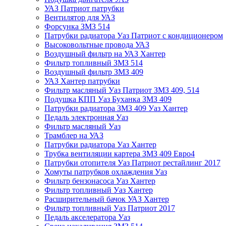
УАЗ Патриот патрубки
Вентилятор для УАЗ
Форсунка ЗМЗ 514
Патрубки радиатора Уаз Патриот с кондиционером
Высоковольтные провода УАЗ
Воздушный фильтр на УАЗ Хантер
Фильтр топливный ЗМЗ 514
Воздушный фильтр ЗМЗ 409
УАЗ Хантер патрубки
Фильтр масляный Уаз Патриот ЗМЗ 409, 514
Подушка КПП Уаз Буханка ЗМЗ 409
Патрубки радиатора ЗМЗ 409 Уаз Хантер
Педаль электронная Уаз
Фильтр масляный Уаз
Трамблер на УАЗ
Патрубки радиатора Уаз Хантер
Трубка вентиляции картера ЗМЗ 409 Евро4
Патрубки отопителя Уаз Патриот рестайлинг 2017
Хомуты патрубков охлаждения Уаз
Фильтр бензонасоса Уаз Хантер
Фильтр топливный Уаз Хантер
Расширительный бачок УАЗ Хантер
Фильтр топливный Уаз Патриот 2017
Педаль акселератора Уаз