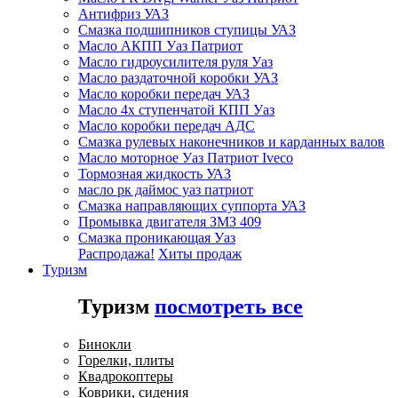
Антифриз УАЗ
Смазка подшипников ступицы УАЗ
Масло АКПП Уаз Патриот
Масло гидроусилителя руля Уаз
Масло раздаточной коробки УАЗ
Масло коробки передач УАЗ
Масло 4х ступенчатой КПП Уаз
Масло коробки передач АДС
Смазка рулевых наконечников и карданных валов
Масло моторное Уаз Патриот Iveco
Тормозная жидкость УАЗ
масло рк даймос уаз патриот
Смазка направляющих суппорта УАЗ
Промывка двигателя ЗМЗ 409
Смазка проникающая Уаз
Распродажа!
Хиты продаж
Туризм
Туризм
посмотреть все
Бинокли
Горелки, плиты
Квадрокоптеры
Коврики, сидения