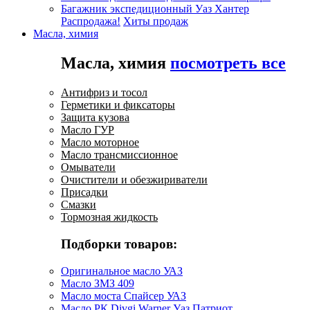
Багажник экспедиционный Уаз Хантер
Распродажа!
Хиты продаж
Масла, химия
Масла, химия
посмотреть все
Антифриз и тосол
Герметики и фиксаторы
Защита кузова
Масло ГУР
Масло моторное
Масло трансмиссионное
Омыватели
Очистители и обезжириватели
Присадки
Смазки
Тормозная жидкость
Подборки товаров:
Оригинальное масло УАЗ
Масло ЗМЗ 409
Масло моста Спайсер УАЗ
Масло РК Divgi Warner Уаз Патриот