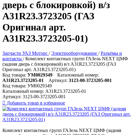
дверь с блокировкой) в/з
А31R23.3723205 (ГАЗ
Оригинал арт.
А31R23.3723205-01)
Запчасти УАЗ Моторс
/
Электрооборудование
/
Разъёмы и
контакты
/
Комплект контактных групп ГАЗель NEXT ЦМФ
(задняя дверь с блокировкой) в/з А31R23.3723205 (ГАЗ
Оригинал арт. А31R23.3723205-01)
Код товара:
УМ0029349
Каталожный номер:
А31R23.3723205-01
Артикул:
3123-00-3723205-001
Код товара:
УМ0029349
Каталожный номер:
А31R23.3723205-01
Артикул:
3123-00-3723205-001

Добавить товар в избранное
Комплект контактных групп ГАЗель NEXT ЦМФ (задняя