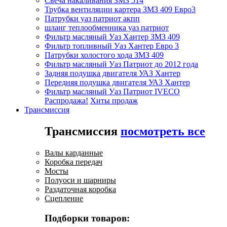
Свеча накаливания ЗМЗ 514
Трубка вентиляции картера ЗМЗ 409 Евро3
Патрубки уаз патриот акпп
шланг теплообменника уаз патриот
Фильтр масляный Уаз Хантер ЗМЗ 409
Фильтр топливный Уаз Хантер Евро 3
Патрубки холостого хода ЗМЗ 409
Фильтр масляный Уаз Патриот до 2012 года
Задняя подушка двигателя УАЗ Хантер
Передняя подушка двигателя УАЗ Хантер
Фильтр масляный Уаз Патриот IVECO
Распродажа!
Хиты продаж
Трансмиссия
Трансмиссия
посмотреть все
Валы карданные
Коробка передач
Мосты
Полуоси и шарниры
Раздаточная коробка
Сцепление
Подборки товаров: