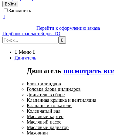
Войти
Запомнить

Перейти к оформлению заказа
Подборка запчастей для ТО


Меню

Двигатель
Двигатель
посмотреть все
Блок цилиндров
Головка блока цилиндров
Двигатель в сборе
Клапанная крышка и вентиляция
Клапаны и толкатели
Коленчатый вал
Масляный картер
Масляный насос
Масляный радиатор
Маховики