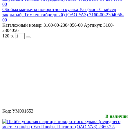
Обойма манжеты поворотного кулака Уаз (мост Спайсер
закрытый, Тимкен гибридный) (ОАО УАЗ) 3160-00-2304056-
00
Каталожный номер:
3160-00-2304056-00
Артикул:
3160-
2304056
120
р.
Код:
УМ001653
В наличии