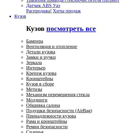
Трапеция привода стеклоочистителя Патриот
Датчик ABS Уаз
Распродажа!
Хиты продаж
Кузов
Кузов
посмотреть все
Бампера
Вентиляция и отопление
Детали кузова
Замки и ручки
Зеркала
Интерьер
Крепеж кузова
Кронштейны
Кузов в сборе
Метизы
Механизм перемещения стекла
Молдинги
Обшивка салона
Подушки безопасности (AirBag)
Принадлежности кузова
Рама и кронштейны
Ремни безопасности
Сиденья