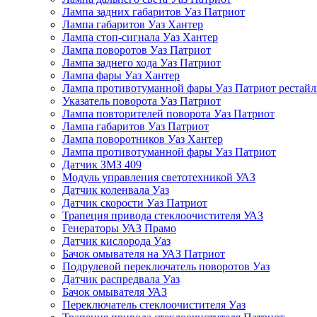
Лампа задних габаритов Уаз Патриот
Лампа габаритов Уаз Хантер
Лампа стоп-сигнала Уаз Хантер
Лампа поворотов Уаз Патриот
Лампа заднего хода Уаз Патриот
Лампа фары Уаз Хантер
Лампа противотуманной фары Уаз Патриот рестай
Указатель поворота Уаз Патриот
Лампа повторителей поворота Уаз Патриот
Лампа габаритов Уаз Патриот
Лампа поворотников Уаз Хантер
Лампа противотуманной фары Уаз Патриот
Датчик ЗМЗ 409
Модуль управления светотехникой УАЗ
Датчик коленвала Уаз
Датчик скорости Уаз Патриот
Трапеция привода стеклоочистителя УАЗ
Генераторы УАЗ Прамо
Датчик кислорода Уаз
Бачок омывателя на УАЗ Патриот
Подрулевой переключатель поворотов Уаз
Датчик распредвала Уаз
Бачок омывателя УАЗ
Переключатель стеклоочистителя Уаз