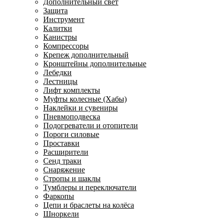
Дополнительный свет
Защита
Инструмент
Калитки
Канистры
Компрессоры
Крепеж дополнительный
Кронштейны дополнительные
Лебедки
Лестницы
Лифт комплекты
Муфты колесные (Хабы)
Наклейки и сувениры
Пневмоподвеска
Подогреватели и отопители
Пороги силовые
Проставки
Расширители
Сенд траки
Снаряжение
Стропы и шаклы
Тумблеры и переключатели
Фаркопы
Цепи и браслеты на колёса
Шноркели