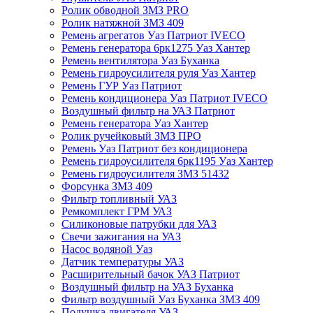
Ролик обводной ЗМЗ PRO
Ролик натяжной ЗМЗ 409
Ремень агрегатов Уаз Патриот IVECO
Ремень генератора 6рк1275 Уаз Хантер
Ремень вентилятора Уаз Буханка
Ремень гидроусилителя руля Уаз Хантер
Ремень ГУР Уаз Патриот
Ремень кондиционера Уаз Патриот IVECO
Воздушный фильтр на УАЗ Патриот
Ремень генератора Уаз Хантер
Ролик ручейковый ЗМЗ ПРО
Ремень Уаз Патриот без кондиционера
Ремень гидроусилителя 6рк1195 Уаз Хантер
Ремень гидроусилителя ЗМЗ 51432
Форсунка ЗМЗ 409
Фильтр топливный УАЗ
Ремкомплект ГРМ УАЗ
Силиконовые патрубки для УАЗ
Свечи зажигания на УАЗ
Насос водяной Уаз
Датчик температуры УАЗ
Расширительный бачок УАЗ Патриот
Воздушный фильтр на УАЗ Буханка
Фильтр воздушный Уаз Буханка ЗМЗ 409
Подушка двигателя УАЗ