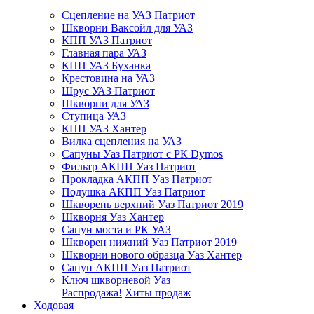
Сцепление на УАЗ Патриот
Шкворни Ваксойл для УАЗ
КПП УАЗ Патриот
Главная пара УАЗ
КПП УАЗ Буханка
Крестовина на УАЗ
Шрус УАЗ Патриот
Шкворни для УАЗ
Ступица УАЗ
КПП УАЗ Хантер
Вилка сцепления на УАЗ
Сапуны Уаз Патриот с РК Dymos
Фильтр АКПП Уаз Патриот
Прокладка АКПП Уаз Патриот
Подушка АКПП Уаз Патриот
Шкворень верхний Уаз Патриот 2019
Шкворня Уаз Хантер
Сапун моста и РК УАЗ
Шкворен нижний Уаз Патриот 2019
Шкворни нового образца Уаз Хантер
Сапун АКПП Уаз Патриот
Ключ шкворневой Уаз
Распродажа!
Хиты продаж
Ходовая