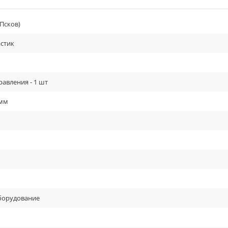
.Псков)
стик
авления - 1 шт
 мм
оборудование