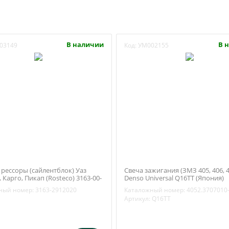
В наличии
В 
03149
Код:
УМ002155
рессоры (сайлентблок) Уаз
Свеча зажигания (ЗМЗ 405, 406, 4
 Карго, Пикап (Rosteco) 3163-00-
Denso Universal Q16TT (Япония)
4052.3707010-10
ный номер:
3163-2912020
Каталожный номер:
4052.3707010
Артикул:
Q16TT