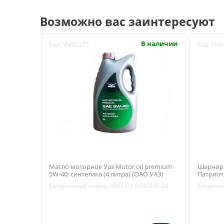
Возможно вас заинтересуют
В наличии
Код:
УМ00275
Код:
УМ0
Масло моторное Уаз Motor oil premium
Шарнир 
5W-40, синтетика (4 литра) (ОАО УАЗ)
Патриот,
0001-01-0040540-02
2912020
Каталожный номер:
0001-01-0040540-02
Каталож