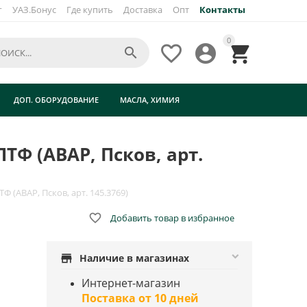
г
УАЗ.Бонус
Где купить
Доставка
Опт
Контакты
×
0




ДОП. ОБОРУДОВАНИЕ
МАСЛА, ХИМИЯ
ТФ (АВАР, Псков, арт.
 (АВАР, Псков, арт. 145.3769)

Добавить товар в избранное
store
Наличие в магазинах
Интернет-магазин
Поставка от 10 дней