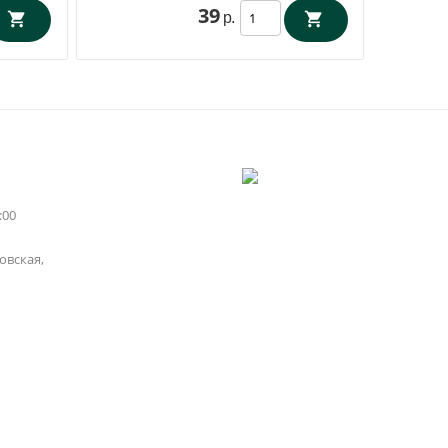
39
р.
:00
вская,