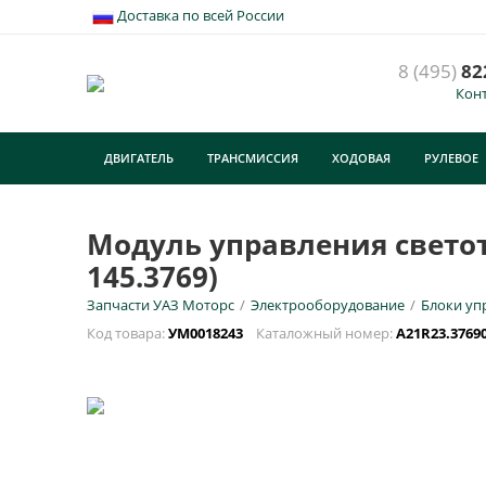
Доставка по всей России
8 (495)
82
Кон
М
(
ДВИГАТЕЛЬ
ТРАНСМИССИЯ
ХОДОВАЯ
РУЛЕВОЕ
У
ТУРИЗМ
E
Модуль управления светоте
145.3769)
Н
Запчасти УАЗ Моторс
/
Электрооборудование
/
Блоки уп
Код товара:
УМ0018243
Каталожный номер:
А21R23.3769