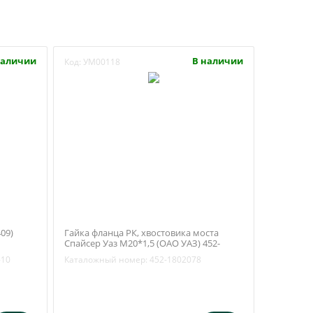
наличии
В наличии
Код:
УМ00118
09)
Гайка фланца РК, хвостовика моста
Спайсер Уаз М20*1,5 (ОАО УАЗ) 452-
1802078
-10
Каталожный номер:
452-1802078