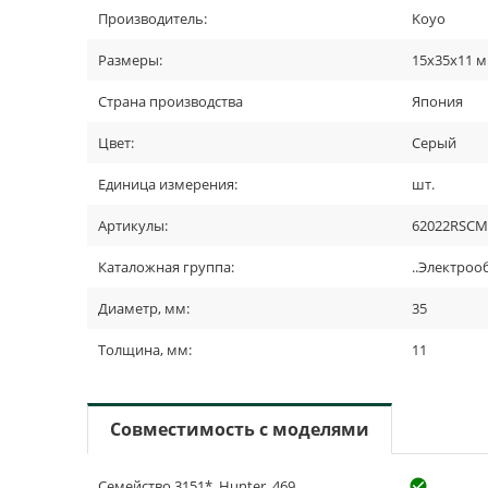
Производитель:
Koyo
Размеры:
15х35х11 
Страна производства
Япония
Цвет:
Серый
Единица измерения:
шт.
Артикулы:
62022RSCM
Каталожная группа:
..Электро
Диаметр, мм:
35
Толщина, мм:
11
Совместимость с моделями
Семейство 3151*, Hunter, 469
check_cir