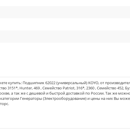
cle_outline
cle_outline
cle_outline
cle_outline
ете купить: Подшипник 62022 (универсальный) KOYO, от производител
о 3151*, Hunter, 469 , Семейство Patriot, 316*, 2360 , Семейство 452, Бу
Москве, а так же с дешевой и быстрой доставкой по России. Так же можн
з категории Генераторы (Электрооборудование) и цены на них Вы може
торс.