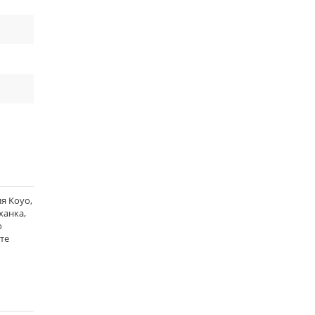
я Koyo,
ханка,
о
те