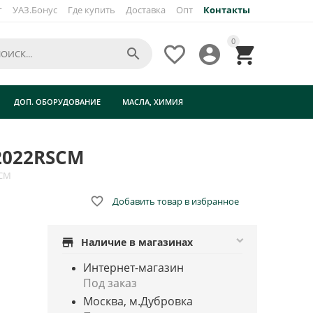
г
УАЗ.Бонус
Где купить
Доставка
Опт
Контакты
×
0




M
ДОП. ОБОРУДОВАНИЕ
МАСЛА, ХИМИЯ
62022RSCM
SCM

Добавить товар в избранное
store
Наличие в магазинах
Интернет-магазин
Под заказ
Москва, м.Дубровка