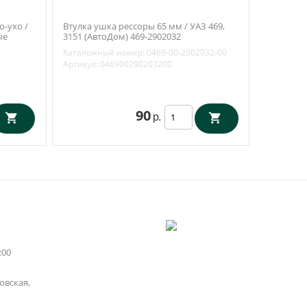
-ухо /
Втулка ушка рессоры 65 мм / УАЗ 469,
ые
3151 (АвтоДом) 469-2902032
Каталожный номер:
0469-00-2902032-00
Артикул:
046900290203200
90
р.
:00
вская,