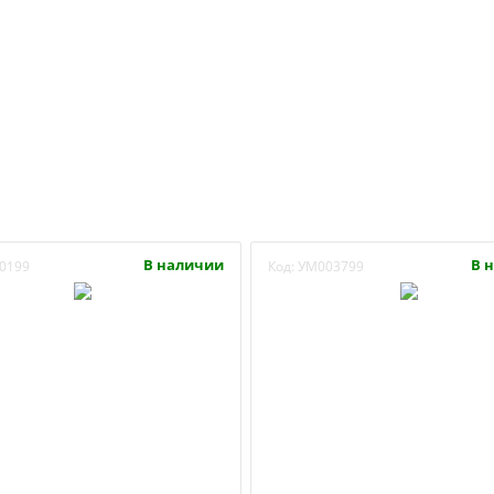
В наличии
В 
0199
Код:
УМ003799