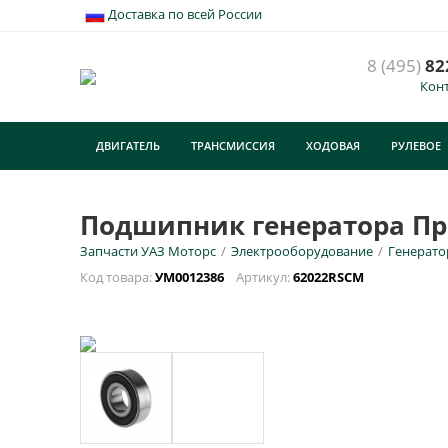
Доставка по всей России
8 (495)
82
Кон
П
ДВИГАТЕЛЬ
ТРАНСМИССИЯ
ХОДОВАЯ
РУЛЕВОЕ
У
E
ТУРИЗМ
Подшипник генератора Пра
Запчасти УАЗ Моторс
/
Электрооборудование
/
Генерат
Н
Код товара:
УМ0012386
Артикул:
62022RSCM