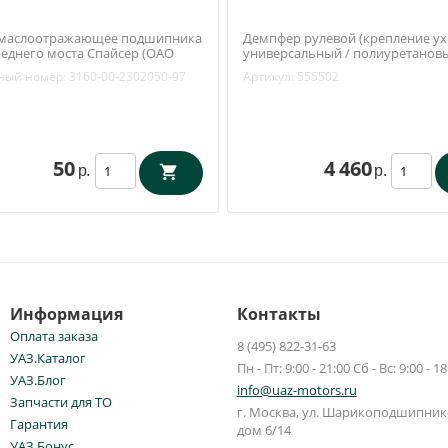
 маслоотражающее подшипника
Демпфер рулевой (крепление ухо
реднего моста Спайсер (ОАО
универсальный / полиуретанов
0-00-2302050-97
втулки) RedBTR (555502)
ный номер:
3160-00-2302050-97
Артикул:
555502
50
4 460
р.
р.
Информация
Контакты
Оплата заказа
8 (495) 822-31-63
УАЗ.Каталог
Пн - Пт: 9:00 - 21:00 Сб - Вс: 9:00 - 18
УАЗ.Блог
info@uaz-motors.ru
Запчасти для ТО
г.
Москва
,
ул. Шарикоподшипнико
Гарантия
дом 6/14
УАЗ.Бонус