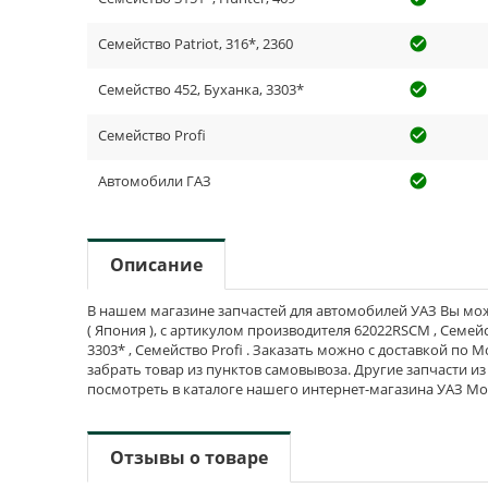
Семейство Patriot, 316*, 2360
check_cir
Семейство 452, Буханка, 3303*
check_cir
Семейство Profi
check_cir
Автомобили ГАЗ
check_cir
Описание
В нашем магазине запчастей для автомобилей УАЗ Вы мож
( Япония ), с артикулом производителя 62022RSCM , Семейств
3303* , Семейство Profi . Заказать можно с доставкой по 
забрать товар из пунктов самовывоза. Другие запчасти и
посмотреть в каталоге нашего интернет-магазина УАЗ Мо
Отзывы о товаре