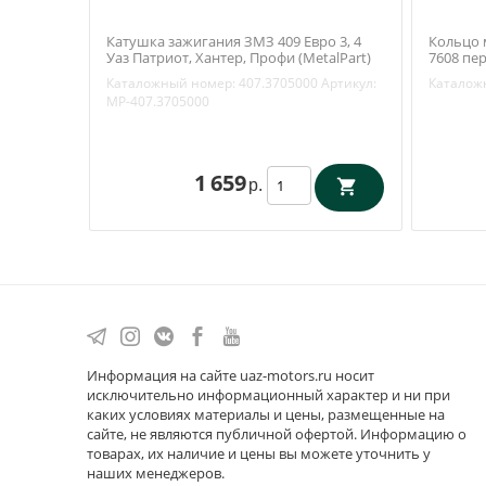
Катушка зажигания ЗМЗ 409 Евро 3, 4
Кольцо
Уаз Патриот, Хантер, Профи (MetalPart)
7608 пе
МР-407.3705000
УАЗ) 316
Каталожный номер:
407.3705000
Артикул:
Каталож
MP-407.3705000
1 659
р.
Информация на сайте uaz-motors.ru носит
исключительно информационный характер и ни при
каких условиях материалы и цены, размещенные на
сайте, не являются публичной офертой. Информацию о
товарах, их наличие и цены вы можете уточнить у
наших менеджеров.