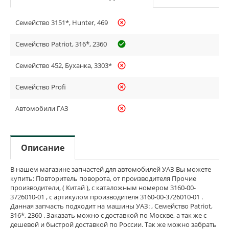
Семейство 3151*, Hunter, 469
highlight_off
Семейство Patriot, 316*, 2360
check_circle_outline
Семейство 452, Буханка, 3303*
highlight_off
Семейство Profi
highlight_off
Автомобили ГАЗ
highlight_off
Описание
В нашем магазине запчастей для автомобилей УАЗ Вы можете
купить: Повторитель поворота, от производителя Прочие
производители, ( Китай ), с каталожным номером 3160-00-
3726010-01 , с артикулом производителя 3160-00-3726010-01 .
Данная запчасть подходит на машины УАЗ: , Семейство Patriot,
316*, 2360 . Заказать можно с доставкой по Москве, а так же с
дешевой и быстрой доставкой по России. Так же можно забрать