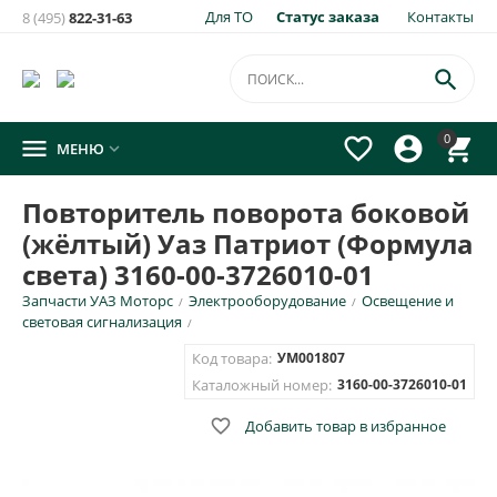
Для ТО
Статус заказа
Контакты
8 (495)
822-31-63

0




МЕНЮ

Повторитель поворота боковой
(жёлтый) Уаз Патриот (Формула
света) 3160-00-3726010-01
Запчасти УАЗ Моторс
Электрооборудование
Освещение и
/
/
световая сигнализация
/
Код товара:
УМ001807
Каталожный номер:
3160-00-3726010-01

Добавить товар в избранное