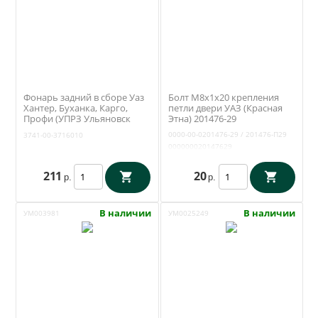
Фонарь задний в сборе Уаз
Болт М8х1х20 крепления
Хантер, Буханка, Карго,
петли двери УАЗ (Красная
Профи (УПРЗ Ульяновск
Этна) 201476-29
ФП-132А) 3741-00-3716010
0000-00-0201476-29 / 201476-П29
3741-00-3716010
000000020147629
211
20
р.
р.
В наличии
В наличии
УМ003981
УМ0025249