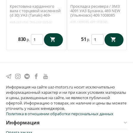
Крестовина карданного
Прокладка ресивера / ЗМЗ
вала с торцевой масленкой
4091 УАЗ Буханка, 469 NEW
(d 30) УАЗ (Tanaki) 469-
(Ульяновск) 409.1008085
2201030
409.1008085
4091008085
469-2201030
TKG-2201025-51
830
51
р.
р.
Информация на сайте uaz-motors.ru носит исключительно
информационный характер и ни при каких условиях материалы
и цены, размещенные на сайте, не являются публичной
офертой. Информацию о товарах, их наличие и цены вы можете
уточнить у наших менеджеров.
Политика в отношении обработки персональных данных
Информация
Оплата заказа