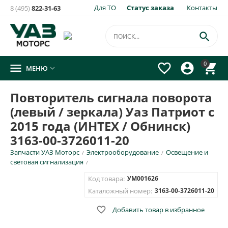
Для ТО
Статус заказа
Контакты
8 (495)
822-31-63

0




МЕНЮ

Повторитель сигнала поворота
(левый / зеркала) Уаз Патриот с
2015 года (ИНТЕХ / Обнинск)
3163-00-3726011-20
Запчасти УАЗ Моторс
Электрооборудование
Освещение и
/
/
световая сигнализация
/
Код товара:
УМ001626
Каталожный номер:
3163-00-3726011-20

Добавить товар в избранное