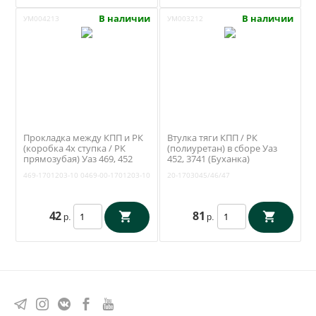
В наличии
В наличии
УМ004213
УМ003212
Прокладка между КПП и РК
Втулка тяги КПП / РК
(коробка 4х ступка / РК
(полиуретан) в сборе Уаз
прямозубая) Уаз 469, 452
452, 3741 (Буханка)
(Антаресс) 469-1701203-10
(Ульяновск) 20-
469-1701203-10
0469-00-1701203-10
20-1703045/46/47
1703045/46/47
42
81
р.
р.