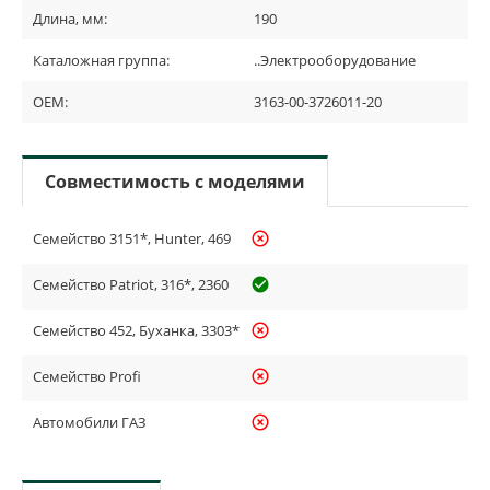
Длина, мм:
190
Каталожная группа:
..Электрооборудование
OEM:
3163-00-3726011-20
Совместимость с моделями
Семейство 3151*, Hunter, 469
highlight_off
Семейство Patriot, 316*, 2360
check_circle_outline
Семейство 452, Буханка, 3303*
highlight_off
Семейство Profi
highlight_off
Автомобили ГАЗ
highlight_off