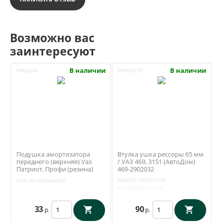
Возможно вас
заинтересуют
В наличии
В наличии
УМ00240
УМ008127
Подушка амортизатора
Втулка ушка рессоры 65 мм
переднего (верхняя) Уаз
/ УАЗ 469, 3151 (АвтоДом)
Патриот, Профи (резина)
469-2902032
3741-00-2905440-00
0469-00-2902032-00
3741-00-2905440-00
046900290203200
33
90
р.
р.