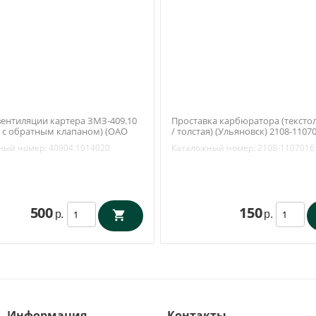
вентиляции картера ЗМЗ-409.10
Проставка карбюратора (тексто
/ с обратным клапаном) (ОАО
/ толстая) (Ульяновск) 2108-1107
904.1014020
ный номер:
40904.1014020
Каталожный номер:
2108-1107016
500
150
р.
р.
Информация
Контакты