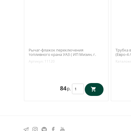
Рычаг-флажок переключения
Трубка 
топливного крана УАЗ ( ИП Мизин, г.
(Евро-4 
Ульяновск)
ЗМЗ) 40
Артикул:
11120
Каталож
84
р.