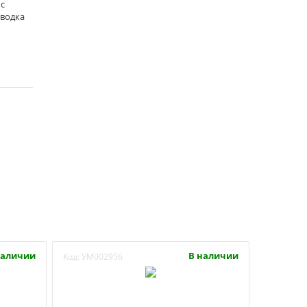
 с
оводка
наличии
В наличии
Код:
УМ002956