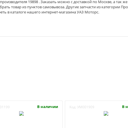
производителя 19898 . Заказать можно с доставкой по Москве, а так же
брать товар из пунктов самовывоза. Другие запчасти из категории Пр
еть в каталоге нашего интернет-магазина УАЗ Моторс.
В наличии
В 
01199
Код:
УМ001909