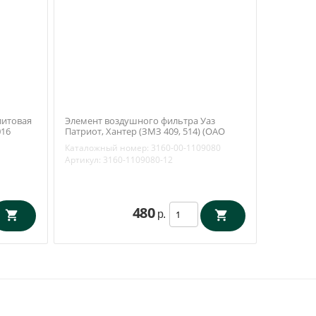
литовая
Элемент воздушного фильтра Уаз
016
Патриот, Хантер (ЗМЗ 409, 514) (ОАО
Цитрон / Михайловск) 3160-00-1109080
Каталожный номер:
3160-00-1109080
Артикул:
3160-1109080-12
480
р.