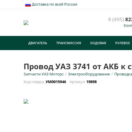
Доставка по всей России
8 (495)
82
Кон
П
3
ДВИГАТЕЛЬ
ТРАНСМИССИЯ
ХОДОВАЯ
РУЛЕВОЕ
У
ТУРИЗМ
E
Провод УАЗ 3741 от АКБ к 
Запчасти УАЗ Моторс
/
Электрооборудование
/
Проводк
Н
Код товара:
УМ0015946
Артикул:
19898