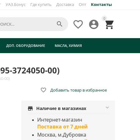
г
УАЗ.Бонус
Где купить
Доставка
Опт
Контакты
×
0




ДОП. ОБОРУДОВАНИЕ
МАСЛА, ХИМИЯ
95-3724050-00)
0-00)

Добавить товар в избранное
store
Наличие в магазинах
Интернет-магазин
Поставка от 7 дней
Москва, м.Дубровка