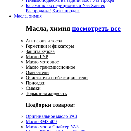
Пневмоподвеска на задний мост Уаз Профи
Багажник экспедиционный Уаз Хантер
Распродажа!
Хиты продаж
Масла, химия
Масла, химия
посмотреть все
Антифриз и тосол
Герметики и фиксаторы
Защита кузова
Масло ГУР
Масло моторное
Масло трансмиссионное
Омыватели
Очистители и обезжириватели
Присадки
Смазки
Тормозная жидкость
Подборки товаров:
Оригинальное масло УАЗ
Масло ЗМЗ 409
Масло моста Спайсер УАЗ