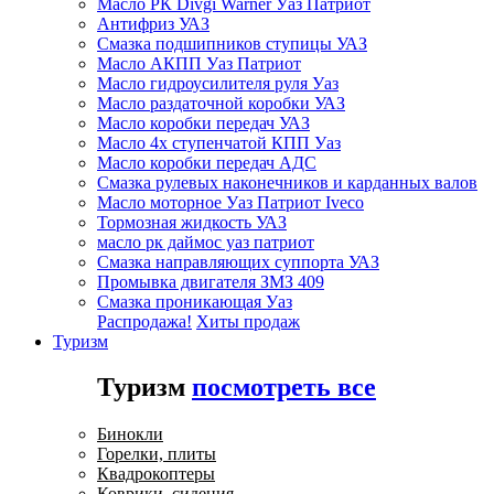
Масло РК Divgi Warner Уаз Патриот
Антифриз УАЗ
Смазка подшипников ступицы УАЗ
Масло АКПП Уаз Патриот
Масло гидроусилителя руля Уаз
Масло раздаточной коробки УАЗ
Масло коробки передач УАЗ
Масло 4х ступенчатой КПП Уаз
Масло коробки передач АДС
Смазка рулевых наконечников и карданных валов
Масло моторное Уаз Патриот Iveco
Тормозная жидкость УАЗ
масло рк даймос уаз патриот
Смазка направляющих суппорта УАЗ
Промывка двигателя ЗМЗ 409
Смазка проникающая Уаз
Распродажа!
Хиты продаж
Туризм
Туризм
посмотреть все
Бинокли
Горелки, плиты
Квадрокоптеры
Коврики, сидения