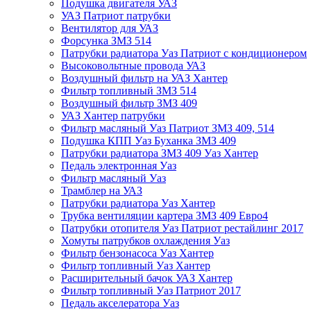
Подушка двигателя УАЗ
УАЗ Патриот патрубки
Вентилятор для УАЗ
Форсунка ЗМЗ 514
Патрубки радиатора Уаз Патриот с кондиционером
Высоковольтные провода УАЗ
Воздушный фильтр на УАЗ Хантер
Фильтр топливный ЗМЗ 514
Воздушный фильтр ЗМЗ 409
УАЗ Хантер патрубки
Фильтр масляный Уаз Патриот ЗМЗ 409, 514
Подушка КПП Уаз Буханка ЗМЗ 409
Патрубки радиатора ЗМЗ 409 Уаз Хантер
Педаль электронная Уаз
Фильтр масляный Уаз
Трамблер на УАЗ
Патрубки радиатора Уаз Хантер
Трубка вентиляции картера ЗМЗ 409 Евро4
Патрубки отопителя Уаз Патриот рестайлинг 2017
Хомуты патрубков охлаждения Уаз
Фильтр бензонасоса Уаз Хантер
Фильтр топливный Уаз Хантер
Расширительный бачок УАЗ Хантер
Фильтр топливный Уаз Патриот 2017
Педаль акселератора Уаз