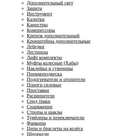
Дополнительный свет
Защита
Инструмент
Калитки
Канистры
Компрессоры
Крепеж дополнительный
Кронштейны дополнительные
Лебедки
Лестницы
Лифт комплекты
Муфты колесные (Хабы)
Наклейки и сувениры
Пневмоподвеска
Подогреватели и отопители
Пороги силовые
Проставки
Расширители
Сенд траки
Снаряжение
Стропы и шаклы
Тумблеры и переключатели
Фаркопы
Цепи и браслеты на колёса
Шноркели