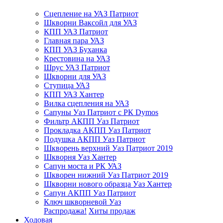
Сцепление на УАЗ Патриот
Шкворни Ваксойл для УАЗ
КПП УАЗ Патриот
Главная пара УАЗ
КПП УАЗ Буханка
Крестовина на УАЗ
Шрус УАЗ Патриот
Шкворни для УАЗ
Ступица УАЗ
КПП УАЗ Хантер
Вилка сцепления на УАЗ
Сапуны Уаз Патриот с РК Dymos
Фильтр АКПП Уаз Патриот
Прокладка АКПП Уаз Патриот
Подушка АКПП Уаз Патриот
Шкворень верхний Уаз Патриот 2019
Шкворня Уаз Хантер
Сапун моста и РК УАЗ
Шкворен нижний Уаз Патриот 2019
Шкворни нового образца Уаз Хантер
Сапун АКПП Уаз Патриот
Ключ шкворневой Уаз
Распродажа!
Хиты продаж
Ходовая