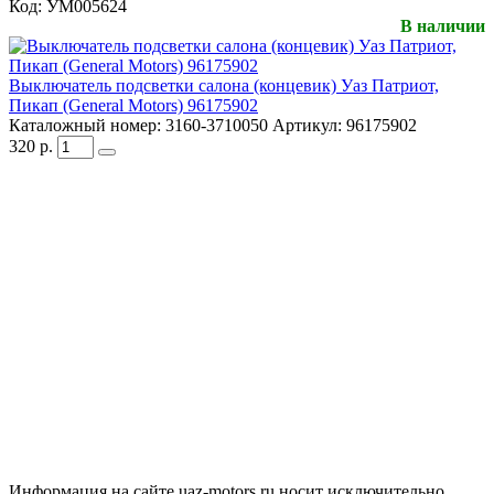
Код:
УМ005624
В наличии
Выключатель подсветки салона (концевик) Уаз Патриот,
Пикап (General Motors) 96175902
Каталожный номер:
3160-3710050
Артикул:
96175902
320
р.
Информация на сайте uaz-motors.ru носит исключительно