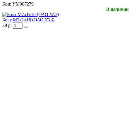
Код:
УМ007279
В наличии
Болт М7х1х16 (ОАО УАЗ)
39
р.