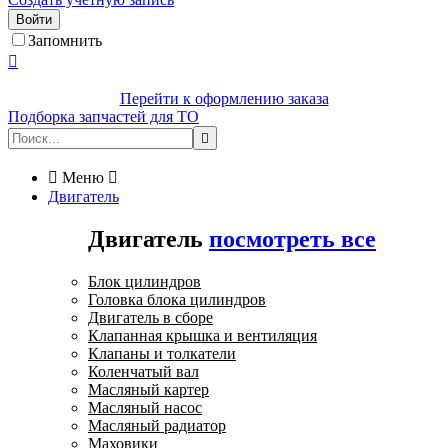
Войти
Запомнить

Перейти к оформлению заказа
Подборка запчастей для ТО


Меню

Двигатель
Двигатель
посмотреть все
Блок цилиндров
Головка блока цилиндров
Двигатель в сборе
Клапанная крышка и вентиляция
Клапаны и толкатели
Коленчатый вал
Масляный картер
Масляный насос
Масляный радиатор
Маховики