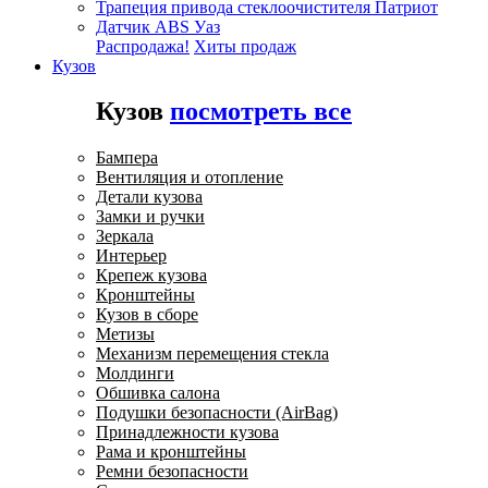
Трапеция привода стеклоочистителя Патриот
Датчик ABS Уаз
Распродажа!
Хиты продаж
Кузов
Кузов
посмотреть все
Бампера
Вентиляция и отопление
Детали кузова
Замки и ручки
Зеркала
Интерьер
Крепеж кузова
Кронштейны
Кузов в сборе
Метизы
Механизм перемещения стекла
Молдинги
Обшивка салона
Подушки безопасности (AirBag)
Принадлежности кузова
Рама и кронштейны
Ремни безопасности