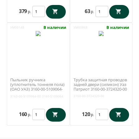
379
63
р.
р.
В наличии
В наличии
УМ00148
УМ00868
Пыльник ручника
Трубка защитная проводов
(уплотнитель тоннеля пола)
задней двери (силикон) Уаз
(ОАО УАЗ) 3160-00-5109064-
Патриот 3160-00-3724320-00
00
3160-00-3724320-00
3160-00-5109064-00
3160-5109064
160
120
р.
р.