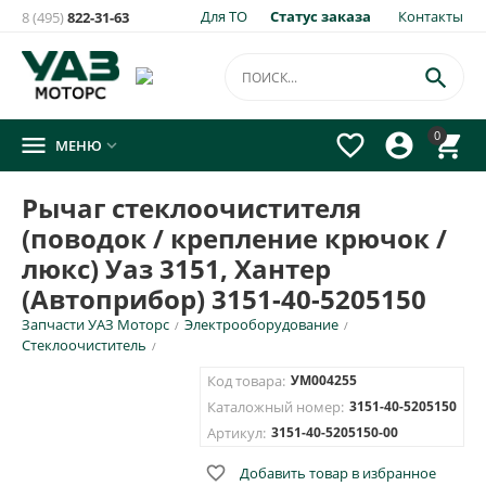
Для ТО
Статус заказа
Контакты
8 (495)
822-31-63

0




МЕНЮ

Рычаг стеклоочистителя
(поводок / крепление крючок /
люкс) Уаз 3151, Хантер
(Автоприбор) 3151-40-5205150
Запчасти УАЗ Моторс
Электрооборудование
/
/
Стеклоочиститель
/
Код товара:
УМ004255
Каталожный номер:
3151-40-5205150
Артикул:
3151-40-5205150-00

Добавить товар в избранное