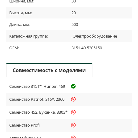
Ширина, мм:
30
Высота, мм:
20
Длина, мм:
500
Каталожная группа:
..Электрооборудование
OEM:
3151-40-5205150
Совместимость с моделями
Семейство 3151*, Hunter, 469
check_circle_outline
Семейство Patriot, 316*, 2360
highlight_off
Семейство 452, Буханка, 3303*
highlight_off
Семейство Profi
highlight_off
Автомобили ГАЗ
highlight_off