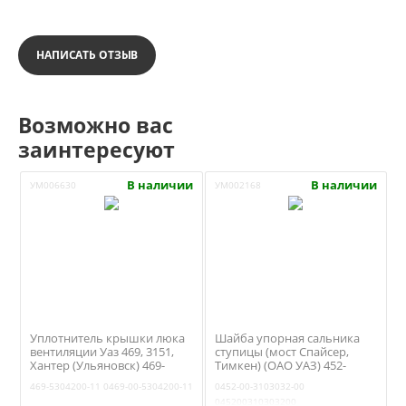
НАПИСАТЬ ОТЗЫВ
Возможно вас
заинтересуют
В наличии
В наличии
УМ006630
УМ002168
Уплотнитель крышки люка
Шайба упорная сальника
вентиляции Уаз 469, 3151,
ступицы (мост Спайсер,
Хантер (Ульяновск) 469-
Тимкен) (ОАО УАЗ) 452-
5304200-11
3103032
469-5304200-11
0469-00-5304200-11
0452-00-3103032-00
045200310303200