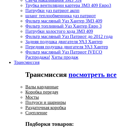
Свеча накаливания ЗМЗ 514
Трубка вентиляции картера ЗМЗ 409 Евро3
Патрубки уаз патриот акпп
шланг теплообменника уаз патриот
Фильтр масляный Уаз Хантер ЗМЗ 409
Фильтр топливный Уаз Хантер Евро 3
Патрубки холостого хода ЗМЗ 409
Фильтр масляный Уаз Патриот до 2012 года
Задняя подушка двигателя УАЗ Хантер
Передняя подушка двигателя УАЗ Хантер
Фильтр масляный Уаз Патриот IVECO
Распродажа!
Хиты продаж
Трансмиссия
Трансмиссия
посмотреть все
Валы карданные
Коробка передач
Мосты
Полуоси и шарниры
Раздаточная коробка
Сцепление
Подборки товаров: