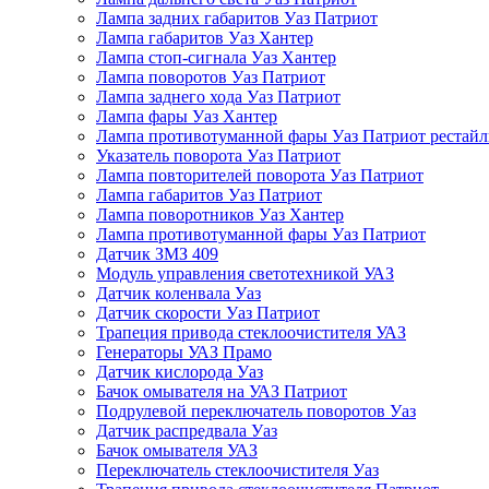
Лампа задних габаритов Уаз Патриот
Лампа габаритов Уаз Хантер
Лампа стоп-сигнала Уаз Хантер
Лампа поворотов Уаз Патриот
Лампа заднего хода Уаз Патриот
Лампа фары Уаз Хантер
Лампа противотуманной фары Уаз Патриот рестай
Указатель поворота Уаз Патриот
Лампа повторителей поворота Уаз Патриот
Лампа габаритов Уаз Патриот
Лампа поворотников Уаз Хантер
Лампа противотуманной фары Уаз Патриот
Датчик ЗМЗ 409
Модуль управления светотехникой УАЗ
Датчик коленвала Уаз
Датчик скорости Уаз Патриот
Трапеция привода стеклоочистителя УАЗ
Генераторы УАЗ Прамо
Датчик кислорода Уаз
Бачок омывателя на УАЗ Патриот
Подрулевой переключатель поворотов Уаз
Датчик распредвала Уаз
Бачок омывателя УАЗ
Переключатель стеклоочистителя Уаз