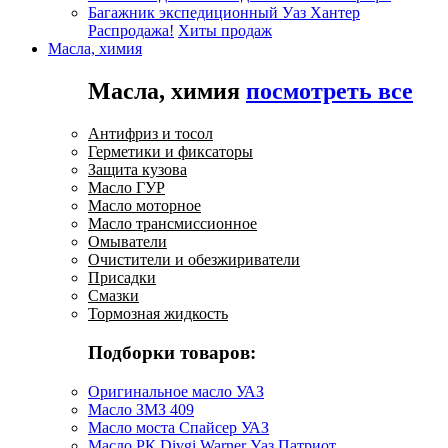
Багажник экспедиционный Уаз Хантер
Распродажа!
Хиты продаж
Масла, химия
Масла, химия
посмотреть все
Антифриз и тосол
Герметики и фиксаторы
Защита кузова
Масло ГУР
Масло моторное
Масло трансмиссионное
Омыватели
Очистители и обезжириватели
Присадки
Смазки
Тормозная жидкость
Подборки товаров:
Оригинальное масло УАЗ
Масло ЗМЗ 409
Масло моста Спайсер УАЗ
Масло РК Divgi Warner Уаз Патриот