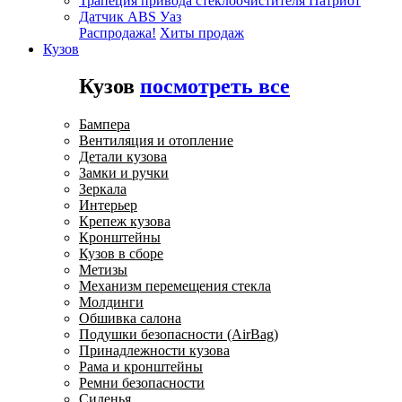
Трапеция привода стеклоочистителя Патриот
Датчик ABS Уаз
Распродажа!
Хиты продаж
Кузов
Кузов
посмотреть все
Бампера
Вентиляция и отопление
Детали кузова
Замки и ручки
Зеркала
Интерьер
Крепеж кузова
Кронштейны
Кузов в сборе
Метизы
Механизм перемещения стекла
Молдинги
Обшивка салона
Подушки безопасности (AirBag)
Принадлежности кузова
Рама и кронштейны
Ремни безопасности
Сиденья