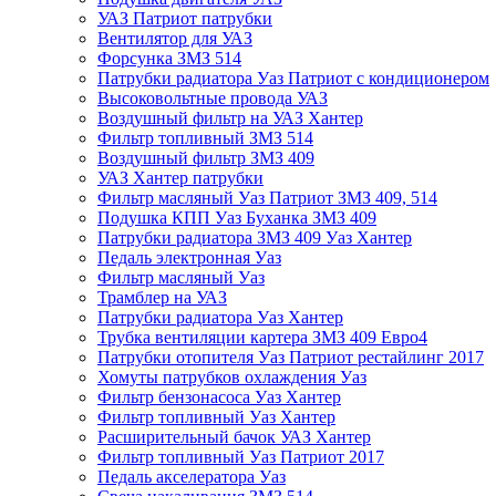
УАЗ Патриот патрубки
Вентилятор для УАЗ
Форсунка ЗМЗ 514
Патрубки радиатора Уаз Патриот с кондиционером
Высоковольтные провода УАЗ
Воздушный фильтр на УАЗ Хантер
Фильтр топливный ЗМЗ 514
Воздушный фильтр ЗМЗ 409
УАЗ Хантер патрубки
Фильтр масляный Уаз Патриот ЗМЗ 409, 514
Подушка КПП Уаз Буханка ЗМЗ 409
Патрубки радиатора ЗМЗ 409 Уаз Хантер
Педаль электронная Уаз
Фильтр масляный Уаз
Трамблер на УАЗ
Патрубки радиатора Уаз Хантер
Трубка вентиляции картера ЗМЗ 409 Евро4
Патрубки отопителя Уаз Патриот рестайлинг 2017
Хомуты патрубков охлаждения Уаз
Фильтр бензонасоса Уаз Хантер
Фильтр топливный Уаз Хантер
Расширительный бачок УАЗ Хантер
Фильтр топливный Уаз Патриот 2017
Педаль акселератора Уаз