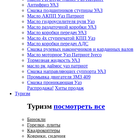
Антифриз УАЗ
Смазка подшипников ступицы УАЗ
Масло АКПП Уаз Патриот
Масло гидроусилителя руля Уаз
Масло раздаточной коробки УАЗ
Масло коробки передач УАЗ
Масло 4х ступенчатой КПП Уаз
Масло коробки передач АДС
Смазка рулевых наконечников и карданных валов
Масло моторное Уаз Патриот Iveco
Тормозная жидкость УАЗ
масло рк даймос уаз патриот
Смазка направляющих суппорта УАЗ
Промывка двигателя ЗМЗ 409
Смазка проникающая Уаз
Распродажа!
Хиты продаж
Туризм
Туризм
посмотреть все
Бинокли
Горелки, плиты
Квадрокоптеры
Коврики, сидения