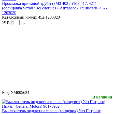
Прокладка приемной трубы (ЗМЗ 402 / УМЗ 417, 421)
(облицовка метал / 3-х слойная) (Антаресс / Ульяновск) 452-
1203020
Каталожный номер:
452-1203020
50
р.
Код:
УМ005624
В наличии
Выключатель подсветки салона (концевик) Уаз Патриот,