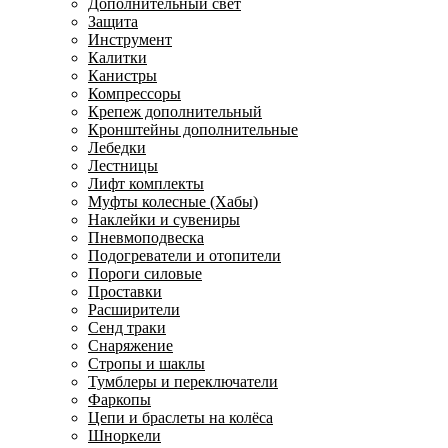
Дополнительный свет
Защита
Инструмент
Калитки
Канистры
Компрессоры
Крепеж дополнительный
Кронштейны дополнительные
Лебедки
Лестницы
Лифт комплекты
Муфты колесные (Хабы)
Наклейки и сувениры
Пневмоподвеска
Подогреватели и отопители
Пороги силовые
Проставки
Расширители
Сенд траки
Снаряжение
Стропы и шаклы
Тумблеры и переключатели
Фаркопы
Цепи и браслеты на колёса
Шноркели