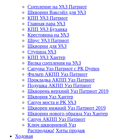
Сцепление на УАЗ Патриот
Шкворни Ваксойл для УАЗ
КПП УАЗ Патриот
Главная пара УАЗ
КПП УАЗ Буханка
Крестовина на УАЗ
Шрус УАЗ Патриот
Шкворни для УАЗ
Ступица УАЗ
КПП УАЗ Хантер
Вилка сцепления на УАЗ
Сапуны Уаз Патриот с РК Dymos
Фильтр АКПП Уаз Патриот
Прокладка АКПП Уаз Патриот
Подушка АКПП Уаз Патриот
Шкворень верхний Уаз Патриот 2019
Шкворня Уаз Хантер
Сапун моста и РК УАЗ
Шкворен нижний Уаз Патриот 2019
Шкворни нового образца Уаз Хантер
Сапун АКПП Уаз Патриот
Ключ шкворневой Уаз
Распродажа!
Хиты продаж
Ходовая