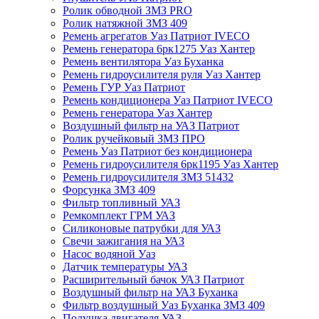
Ролик обводной ЗМЗ PRO
Ролик натяжной ЗМЗ 409
Ремень агрегатов Уаз Патриот IVECO
Ремень генератора 6рк1275 Уаз Хантер
Ремень вентилятора Уаз Буханка
Ремень гидроусилителя руля Уаз Хантер
Ремень ГУР Уаз Патриот
Ремень кондиционера Уаз Патриот IVECO
Ремень генератора Уаз Хантер
Воздушный фильтр на УАЗ Патриот
Ролик ручейковый ЗМЗ ПРО
Ремень Уаз Патриот без кондиционера
Ремень гидроусилителя 6рк1195 Уаз Хантер
Ремень гидроусилителя ЗМЗ 51432
Форсунка ЗМЗ 409
Фильтр топливный УАЗ
Ремкомплект ГРМ УАЗ
Силиконовые патрубки для УАЗ
Свечи зажигания на УАЗ
Насос водяной Уаз
Датчик температуры УАЗ
Расширительный бачок УАЗ Патриот
Воздушный фильтр на УАЗ Буханка
Фильтр воздушный Уаз Буханка ЗМЗ 409
Подушка двигателя УАЗ