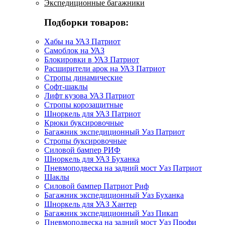
Экспедиционные багажники
Подборки товаров:
Хабы на УАЗ Патриот
Самоблок на УАЗ
Блокировки в УАЗ Патриот
Расширители арок на УАЗ Патриот
Стропы динамические
Софт-шаклы
Лифт кузова УАЗ Патриот
Стропы корозащитные
Шноркель для УАЗ Патриот
Крюки буксировочные
Багажник экспедиционный Уаз Патриот
Стропы буксировочные
Силовой бампер РИФ
Шноркель для УАЗ Буханка
Пневмоподвеска на задний мост Уаз Патриот
Шаклы
Силовой бампер Патриот Риф
Багажник экспедиционный Уаз Буханка
Шноркель для УАЗ Хантер
Багажник экспедиционный Уаз Пикап
Пневмоподвеска на задний мост Уаз Профи