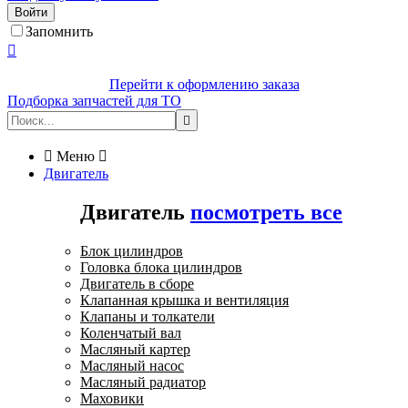
Войти
Запомнить

Перейти к оформлению заказа
Подборка запчастей для ТО


Меню

Двигатель
Двигатель
посмотреть все
Блок цилиндров
Головка блока цилиндров
Двигатель в сборе
Клапанная крышка и вентиляция
Клапаны и толкатели
Коленчатый вал
Масляный картер
Масляный насос
Масляный радиатор
Маховики