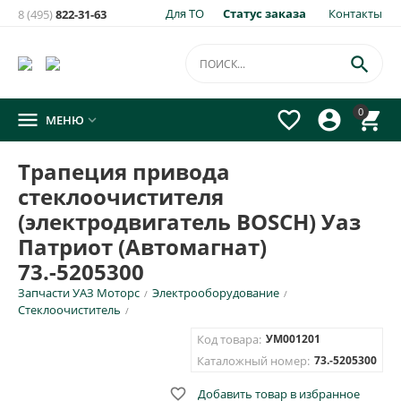
Для ТО
Статус заказа
Контакты
8 (495)
822-31-63
×
Уведомить о появлении на складе
товара:

Трапеция привода стеклоочистителя (электродвигатель
0




МЕНЮ

BOSCH) Уаз Патриот (Автомагнат) 73.-5205300
Укажите e-mail и\или номер телефона для SMS уведомления.
Трапеция привода
стеклоочистителя
E-mail для уведомления письмом
(электродвигатель BOSCH) Уаз
Патриот (Автомагнат)
Номер телефона для SMS уведомления
73.-5205300
Запчасти УАЗ Моторс
Электрооборудование
/
/
Стеклоочиститель
/
Код товара:
УМ001201
ОТПРАВИТЬ
Каталожный номер:
73.-5205300

Добавить товар в избранное