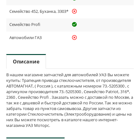
Семейство 452, Буханка, 3303*
highlight_off
Семейство Profi
check_circle_outline
Автомобили ГАЗ
highlight_off
Описание
В нашем магазине запчастей для автомобилей УАЗ Вы можете
купить: Трапеция привода стеклоочистителя, от производителя
АВТОМАГНАТ, ( Россия ), с каталожным номером 73.-5205300 , с
артикулом производителя 73.-5205300 , Семейство Patriot, 316*,
2360 , Семейство Profi . Заказать можно с доставкой по Москве, а
так же с дешевой и быстрой доставкой по России. Так же можно
забрать товар из пунктов самовывоза. Другие запчасти из
категории Стеклоочиститель (Электрооборудование) и цены на
них Вы можете посмотреть в каталоге нашего интернет-
магазина УАЗ Моторс.