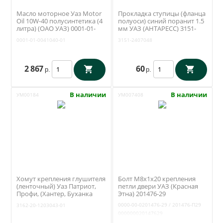
Масло моторное Уаз Motor
Прокладка ступицы (фланца
Oil 10W-40 полусинтетика (4
полуоси) синий поранит 1.5
литра) (ОАО УАЗ) 0001-01-
мм УАЗ (АНТАРЕСС) 3151-
0041040-01
2407048
0001-01-0041040-01
3151-2407048
2 867
60
р.
р.
В наличии
В наличии
УМ00184
УМ007408
Хомут крепления глушителя
Болт М8х1х20 крепления
(ленточный) Уаз Патриот,
петли двери УАЗ (Красная
Профи, (Хантер, Буханка
Этна) 201476-29
ЗМЗ 409) (ОАО УАЗ) 3162-20-
0000-00-0201476-29 / 201476-П29
3162-20-1203043-01
1203043-01
000000020147629