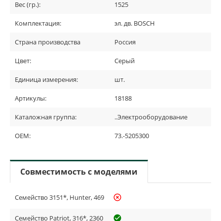
Вес (гр.):
1525
Комплектация:
эл. дв. BOSCH
Страна производства
Россия
Цвет:
Серый
Единица измерения:
шт.
Артикулы:
18188
Каталожная группа:
..Электрооборудование
OEM:
73.-5205300
Совместимость с моделями
Семейство 3151*, Hunter, 469
highlight_off
Семейство Patriot, 316*, 2360
check_circle_outline