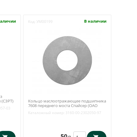
наличии
В наличии
Код:
УМ00199
з
 (СЗРТ)
Кольцо маслоотражающее подшипника
7608 переднего моста Спайсер (ОАО
057-03
УАЗ) 3160-00-2302050-97
Каталожный номер:
3160-00-2302050-97
50
р.