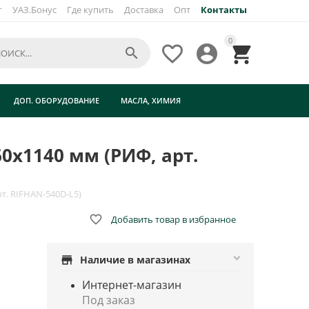
г
УАЗ.Бонус
Где купить
Доставка
Опт
Контакты
×
0




ДОП. ОБОРУДОВАНИЕ
МАСЛА, ХИМИЯ
60x1140 мм (РИФ, арт.
рт. RIFHAN-540D-L5)

Добавить товар в избранное
store
Наличие в магазинах
Интернет-магазин
Под заказ