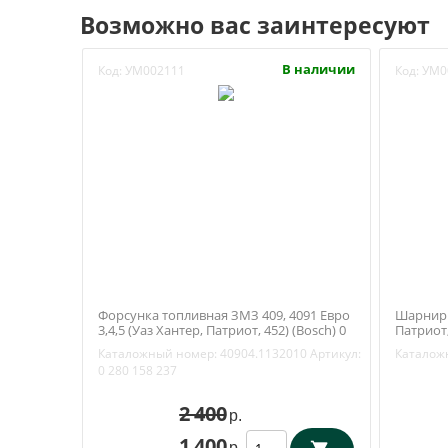
Возможно вас заинтересуют
В наличии
Код:
УМ002111
Код:
УМ0
Форсунка топливная ЗМЗ 409, 4091 Евро
Шарнир 
3,4,5 (Уаз Хантер, Патриот, 452) (Bosch) 0
Патриот,
280 158 237
2912020
Каталожный номер:
40904.1132010
Артикул:
Каталож
0 280 158 237
2 400
р.
1 400
р.