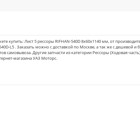
ете купить: Лист 5 рессоры RIFHAN-540D 8x60x1140 мм, от производит
-540D-L5 . Заказать можно с доставкой по Москве, а так же с дешевой и
тов самовывоза. Другие запчасти из категории Рессоры (Ходовая часть)
тернет-магазина УАЗ Моторс.