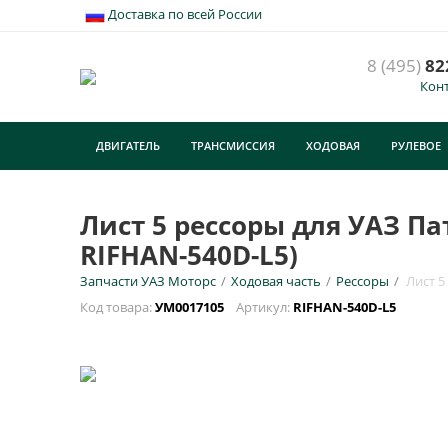
Доставка по всей России
8 (495)
82
Кон
Л
м
ДВИГАТЕЛЬ
ТРАНСМИССИЯ
ХОДОВАЯ
РУЛЕВОЕ
У
ТУРИЗМ
E
Лист 5 рессоры для УАЗ Па
RIFHAN-540D-L5)
Н
Запчасти УАЗ Моторс
/
Ходовая часть
/
Рессоры
/
Лист 5
Код товара:
УМ0017105
Артикул:
RIFHAN-540D-L5