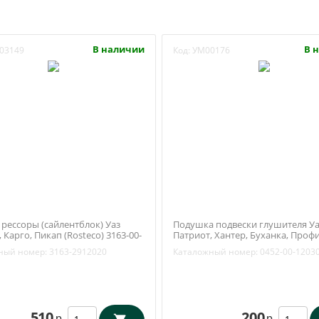
В наличии
В 
03149
Код:
УМ00176
рессоры (сайлентблок) Уаз
Подушка подвески глушителя Уа
 Карго, Пикап (Rosteco) 3163-00-
Патриот, Хантер, Буханка, Профи
0452-00-1203057-03
ный номер:
3163-2912020
Каталожный номер:
0452-00-1203
510
200
р.
р.