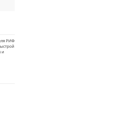
еля РИФ
 быстрой
 и