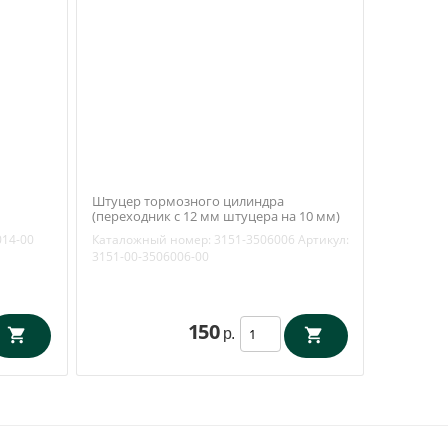
Штуцер тормозного цилиндра
(переходник с 12 мм штуцера на 10 мм)
Ваксойл
Уаз 3151, 452 (Ульяновск) 3151-3506006
014-00
Каталожный номер:
3151-3506006
Артикул:
3151-00-3506006-00
150
р.