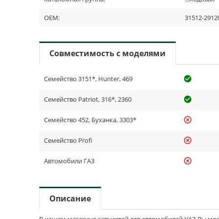
OEM:
31512-2912
Совместимость с моделями
Семейство 3151*, Hunter, 469
check_cir
Семейство Patriot, 316*, 2360
check_cir
Семейство 452, Буханка, 3303*
highlight_off
Семейство Profi
highlight_off
Автомобили ГАЗ
highlight_off
Описание
В нашем магазине запчастей для автомобилей УАЗ Вы може