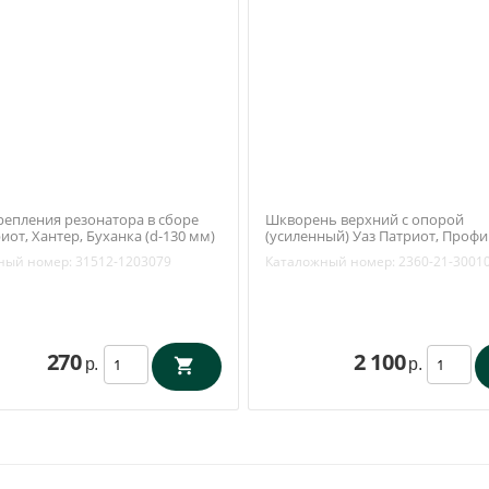
репления резонатора в сборе
Шкворень верхний с опорой
иот, Хантер, Буханка (d-130 мм)
(усиленный) Уаз Патриот, Профи
ческая фабрика №1 Киров)
(открытый поворотный кулак) (
ный номер:
31512-1203079
Каталожный номер:
2360-21-3001
203079
/ Бийск) 2360-21-3001014-00
270
2 100
р.
р.