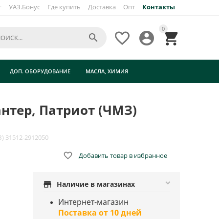
г
УАЗ.Бонус
Где купить
Доставка
Опт
Контакты
×
0




ДОП. ОБОРУДОВАНИЕ
МАСЛА, ХИМИЯ
антер, Патриот (ЧМЗ)
) 31512-2912050

Добавить товар в избранное
store
Наличие в магазинах
Интернет-магазин
Поставка от 10 дней