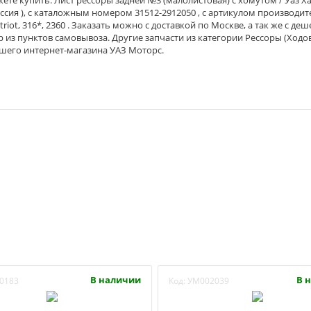
ссия ), с каталожным номером 31512-2912050 , с артикулом производит
triot, 316*, 2360 . Заказать можно с доставкой по Москве, а так же с де
р из пунктов самовывоза. Другие запчасти из категории Рессоры (Ходо
ашего интернет-магазина УАЗ Моторс.
В наличии
В 
0183
Код:
УМ002039