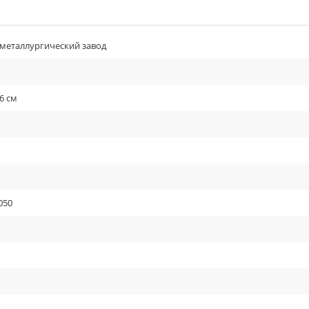
металлургический завод
6 см
050