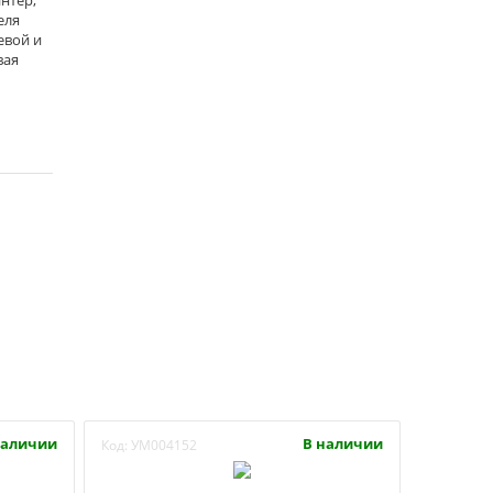
еля
шевой и
вая
наличии
В наличии
Код:
УМ004152