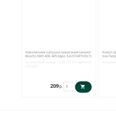
Наконечник катушки зажигания (аналог
Хомут к
Bosch) ЗМЗ 409, 405 Евро 3,4 (STARTVOLT)
Уаз Патр
STC0307
(Механи
Каталожный номер:
1 220 703 031
Артикул:
Каталож
31512-1
STC0307
209
р.