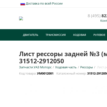
Доставка по всей России
8 (495)
82
Кон
Л
П
ДВИГАТЕЛЬ
ТРАНСМИССИЯ
ХОДОВАЯ
РУЛЕВОЕ
У
ТУРИЗМ
E
Лист рессоры задней №3 (м
31512-2912050
Н
Запчасти УАЗ Моторс
/
Ходовая часть
/
Рессоры
/
Лист р
Код товара:
УМ0012001
Каталожный номер:
31512-29120