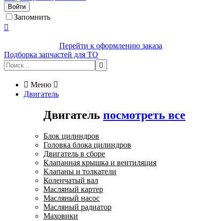
Войти
Запомнить

Перейти к оформлению заказа
Подборка запчастей для ТО


Меню

Двигатель
Двигатель
посмотреть все
Блок цилиндров
Головка блока цилиндров
Двигатель в сборе
Клапанная крышка и вентиляция
Клапаны и толкатели
Коленчатый вал
Масляный картер
Масляный насос
Масляный радиатор
Маховики