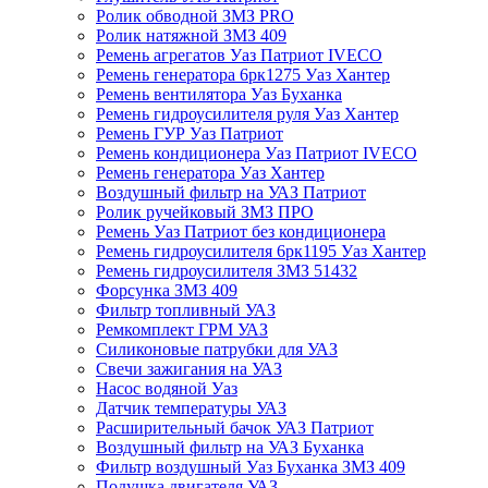
Ролик обводной ЗМЗ PRO
Ролик натяжной ЗМЗ 409
Ремень агрегатов Уаз Патриот IVECO
Ремень генератора 6рк1275 Уаз Хантер
Ремень вентилятора Уаз Буханка
Ремень гидроусилителя руля Уаз Хантер
Ремень ГУР Уаз Патриот
Ремень кондиционера Уаз Патриот IVECO
Ремень генератора Уаз Хантер
Воздушный фильтр на УАЗ Патриот
Ролик ручейковый ЗМЗ ПРО
Ремень Уаз Патриот без кондиционера
Ремень гидроусилителя 6рк1195 Уаз Хантер
Ремень гидроусилителя ЗМЗ 51432
Форсунка ЗМЗ 409
Фильтр топливный УАЗ
Ремкомплект ГРМ УАЗ
Силиконовые патрубки для УАЗ
Свечи зажигания на УАЗ
Насос водяной Уаз
Датчик температуры УАЗ
Расширительный бачок УАЗ Патриот
Воздушный фильтр на УАЗ Буханка
Фильтр воздушный Уаз Буханка ЗМЗ 409
Подушка двигателя УАЗ