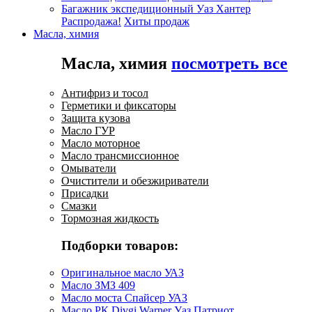
Багажник экспедиционный Уаз Хантер
Распродажа!
Хиты продаж
Масла, химия
Масла, химия
посмотреть все
Антифриз и тосол
Герметики и фиксаторы
Защита кузова
Масло ГУР
Масло моторное
Масло трансмиссионное
Омыватели
Очистители и обезжириватели
Присадки
Смазки
Тормозная жидкость
Подборки товаров:
Оригинальное масло УАЗ
Масло ЗМЗ 409
Масло моста Спайсер УАЗ
Масло РК Divgi Warner Уаз Патриот