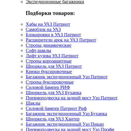
Экспедиционные багажники
Подборки товаров:
Хабы на УАЗ Патриот
Самоблок на УАЗ
Блокировки в УАЗ Патриот
Расширители арок на УАЗ Патриот
Стропы динамические
Софт-шаклы
Лифт кузова УАЗ Патриот
Стропы корозащитные
Шноркель для УАЗ Патриот
Крюки буксировочные
Багажник экспедиционный Уаз Патриот
Стропы буксировочные
Силовой бампер РИФ
Шноркель для УАЗ Буханка
Пневмоподвеска на задний мост Уаз Патриот
Шаклы
Силовой бампер Патриот Риф
Багажник экспедиционный Уаз Буханка
Шноркель для УАЗ Хантер
Багажник экспедиционный Уаз Пикап
Пневмоподвеска на задний мост Уаз Профи