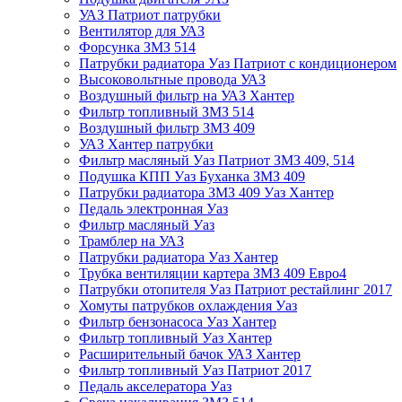
УАЗ Патриот патрубки
Вентилятор для УАЗ
Форсунка ЗМЗ 514
Патрубки радиатора Уаз Патриот с кондиционером
Высоковольтные провода УАЗ
Воздушный фильтр на УАЗ Хантер
Фильтр топливный ЗМЗ 514
Воздушный фильтр ЗМЗ 409
УАЗ Хантер патрубки
Фильтр масляный Уаз Патриот ЗМЗ 409, 514
Подушка КПП Уаз Буханка ЗМЗ 409
Патрубки радиатора ЗМЗ 409 Уаз Хантер
Педаль электронная Уаз
Фильтр масляный Уаз
Трамблер на УАЗ
Патрубки радиатора Уаз Хантер
Трубка вентиляции картера ЗМЗ 409 Евро4
Патрубки отопителя Уаз Патриот рестайлинг 2017
Хомуты патрубков охлаждения Уаз
Фильтр бензонасоса Уаз Хантер
Фильтр топливный Уаз Хантер
Расширительный бачок УАЗ Хантер
Фильтр топливный Уаз Патриот 2017
Педаль акселератора Уаз