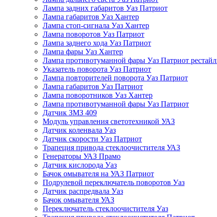
Лампа задних габаритов Уаз Патриот
Лампа габаритов Уаз Хантер
Лампа стоп-сигнала Уаз Хантер
Лампа поворотов Уаз Патриот
Лампа заднего хода Уаз Патриот
Лампа фары Уаз Хантер
Лампа противотуманной фары Уаз Патриот рестай
Указатель поворота Уаз Патриот
Лампа повторителей поворота Уаз Патриот
Лампа габаритов Уаз Патриот
Лампа поворотников Уаз Хантер
Лампа противотуманной фары Уаз Патриот
Датчик ЗМЗ 409
Модуль управления светотехникой УАЗ
Датчик коленвала Уаз
Датчик скорости Уаз Патриот
Трапеция привода стеклоочистителя УАЗ
Генераторы УАЗ Прамо
Датчик кислорода Уаз
Бачок омывателя на УАЗ Патриот
Подрулевой переключатель поворотов Уаз
Датчик распредвала Уаз
Бачок омывателя УАЗ
Переключатель стеклоочистителя Уаз