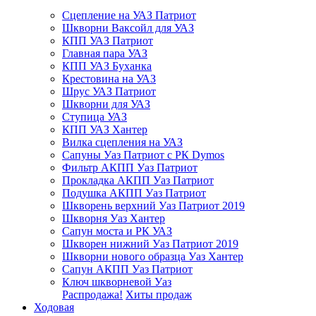
Сцепление на УАЗ Патриот
Шкворни Ваксойл для УАЗ
КПП УАЗ Патриот
Главная пара УАЗ
КПП УАЗ Буханка
Крестовина на УАЗ
Шрус УАЗ Патриот
Шкворни для УАЗ
Ступица УАЗ
КПП УАЗ Хантер
Вилка сцепления на УАЗ
Сапуны Уаз Патриот с РК Dymos
Фильтр АКПП Уаз Патриот
Прокладка АКПП Уаз Патриот
Подушка АКПП Уаз Патриот
Шкворень верхний Уаз Патриот 2019
Шкворня Уаз Хантер
Сапун моста и РК УАЗ
Шкворен нижний Уаз Патриот 2019
Шкворни нового образца Уаз Хантер
Сапун АКПП Уаз Патриот
Ключ шкворневой Уаз
Распродажа!
Хиты продаж
Ходовая