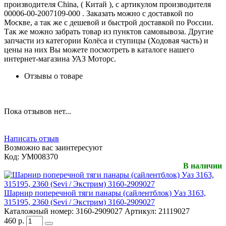
производителя China, ( Китай ), с артикулом производителя
00006-00-2007109-000 . Заказать можно с доставкой по
Москве, а так же с дешевой и быстрой доставкой по России.
Так же можно забрать товар из пунктов самовывоза. Другие
запчасти из категории Колёса и ступицы (Ходовая часть) и
цены на них Вы можете посмотреть в каталоге нашего
интернет-магазина УАЗ Моторс.
Отзывы о товаре
Пока отзывов нет...
Написать отзыв
Возможно вас заинтересуют
Код:
УМ008370
В наличии
Шарнир поперечной тяги панары (сайлентблок) Уаз 3163,
315195, 2360 (Sevi / Экстрим) 3160-2909027
Каталожный номер:
3160-2909027
Артикул:
21119027
460
р.