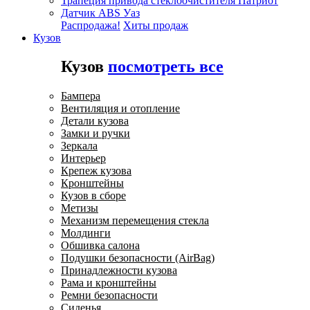
Трапеция привода стеклоочистителя Патриот
Датчик ABS Уаз
Распродажа!
Хиты продаж
Кузов
Кузов
посмотреть все
Бампера
Вентиляция и отопление
Детали кузова
Замки и ручки
Зеркала
Интерьер
Крепеж кузова
Кронштейны
Кузов в сборе
Метизы
Механизм перемещения стекла
Молдинги
Обшивка салона
Подушки безопасности (AirBag)
Принадлежности кузова
Рама и кронштейны
Ремни безопасности
Сиденья