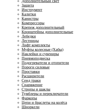
Дополнительный свет
Защита
Инструмент
Калитки
Канистры
Компрессоры
Крепеж дополнительный
Кронштейны дополнительные
Лебедки
Лестницы
Лифт комплекты
Муфты колесные (Хабы)
Наклейки и сувениры
Пневмоподвеска
Подогреватели и отопители
Пороги силовые
Проставки
Расширители
Сенд траки
Снаряжение
Стропы и шаклы
Тумблеры и переключатели
Фаркопы
Цепи и браслеты на колёса
Шноркели