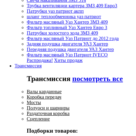
Свеча накаливания ЗМЗ 514
Трубка вентиляции картера ЗМЗ 409 Евро3
Патрубки уаз патриот акпп
шланг теплообменника уаз патриот
Фильтр масляный Уаз Хантер ЗМЗ 409
Фильтр топливный Уаз Хантер Евро 3
Патрубки холостого хода ЗМЗ 409
Фильтр масляный Уаз Патриот до 2012 года
Задняя подушка двигателя УАЗ Хантер
Передняя подушка двигателя УАЗ Хантер
Фильтр масляный Уаз Патриот IVECO
Распродажа!
Хиты продаж
Трансмиссия
Трансмиссия
посмотреть все
Валы карданные
Коробка передач
Мосты
Полуоси и шарниры
Раздаточная коробка
Сцепление
Подборки товаров: