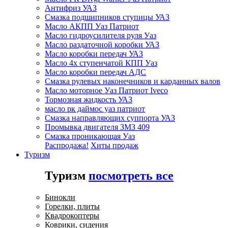
Антифриз УАЗ
Смазка подшипников ступицы УАЗ
Масло АКПП Уаз Патриот
Масло гидроусилителя руля Уаз
Масло раздаточной коробки УАЗ
Масло коробки передач УАЗ
Масло 4х ступенчатой КПП Уаз
Масло коробки передач АДС
Смазка рулевых наконечников и карданных валов
Масло моторное Уаз Патриот Iveco
Тормозная жидкость УАЗ
масло рк даймос уаз патриот
Смазка направляющих суппорта УАЗ
Промывка двигателя ЗМЗ 409
Смазка проникающая Уаз
Распродажа!
Хиты продаж
Туризм
Туризм
посмотреть все
Бинокли
Горелки, плиты
Квадрокоптеры
Коврики, сидения