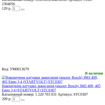
2304056
120
р.
Код:
УМ0013679
В наличии
Наконечник катушки зажигания (аналог Bosch) ЗМЗ 409, 405
Евро 3,4 (STARTVOLT) STC0307
Каталожный номер:
1 220 703 031
Артикул:
STC0307
209
р.