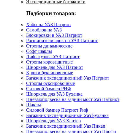
Экспедиционные багажники
Подборки товаров:
Хабы на УАЗ Патриот
Самоблок на УАЗ
Блокировки в УАЗ Патриот
Расширители арок на УАЗ Патриот
Стропы динамические
Софт-шаклы
Лифт кузова УАЗ Патриот
Стропы корозащитные
Шноркель для УАЗ Патриот
Крюки буксировочные
Багажник экспедиционный Уаз Патриот
Стропы буксировочные
Силовой бампер РИФ
Шноркель для УАЗ Буханка
Пневмоподвеска на задний мост Уаз Патриот
Шаклы
Силовой бампер Патриот Риф
Багажник экспедиционный Уаз Буханка
Шноркель для УАЗ Хантер
Багажник экспедиционный Уаз Пикап
Пневмоподвеска на задний мост Уаз Профи