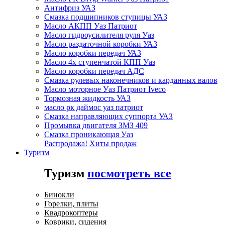
Антифриз УАЗ
Смазка подшипников ступицы УАЗ
Масло АКПП Уаз Патриот
Масло гидроусилителя руля Уаз
Масло раздаточной коробки УАЗ
Масло коробки передач УАЗ
Масло 4х ступенчатой КПП Уаз
Масло коробки передач АДС
Смазка рулевых наконечников и карданных валов
Масло моторное Уаз Патриот Iveco
Тормозная жидкость УАЗ
масло рк даймос уаз патриот
Смазка направляющих суппорта УАЗ
Промывка двигателя ЗМЗ 409
Смазка проникающая Уаз
Распродажа!
Хиты продаж
Туризм
Туризм
посмотреть все
Бинокли
Горелки, плиты
Квадрокоптеры
Коврики, сидения