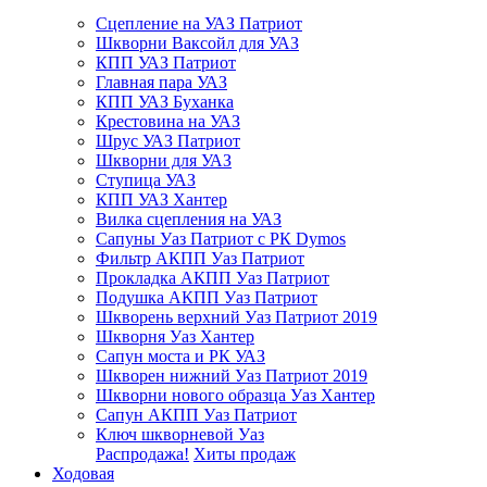
Сцепление на УАЗ Патриот
Шкворни Ваксойл для УАЗ
КПП УАЗ Патриот
Главная пара УАЗ
КПП УАЗ Буханка
Крестовина на УАЗ
Шрус УАЗ Патриот
Шкворни для УАЗ
Ступица УАЗ
КПП УАЗ Хантер
Вилка сцепления на УАЗ
Сапуны Уаз Патриот с РК Dymos
Фильтр АКПП Уаз Патриот
Прокладка АКПП Уаз Патриот
Подушка АКПП Уаз Патриот
Шкворень верхний Уаз Патриот 2019
Шкворня Уаз Хантер
Сапун моста и РК УАЗ
Шкворен нижний Уаз Патриот 2019
Шкворни нового образца Уаз Хантер
Сапун АКПП Уаз Патриот
Ключ шкворневой Уаз
Распродажа!
Хиты продаж
Ходовая