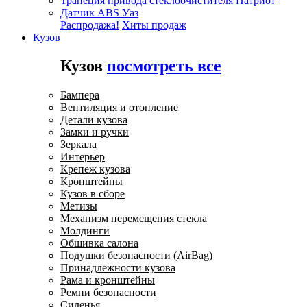
Трапеция привода стеклоочистителя Патриот
Датчик ABS Уаз
Распродажа!
Хиты продаж
Кузов
Кузов
посмотреть все
Бампера
Вентиляция и отопление
Детали кузова
Замки и ручки
Зеркала
Интерьер
Крепеж кузова
Кронштейны
Кузов в сборе
Метизы
Механизм перемещения стекла
Молдинги
Обшивка салона
Подушки безопасности (AirBag)
Принадлежности кузова
Рама и кронштейны
Ремни безопасности
Сиденья