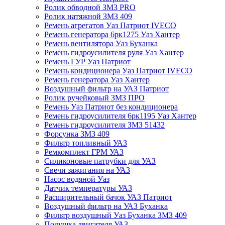
Ролик обводной ЗМЗ PRO
Ролик натяжной ЗМЗ 409
Ремень агрегатов Уаз Патриот IVECO
Ремень генератора 6рк1275 Уаз Хантер
Ремень вентилятора Уаз Буханка
Ремень гидроусилителя руля Уаз Хантер
Ремень ГУР Уаз Патриот
Ремень кондиционера Уаз Патриот IVECO
Ремень генератора Уаз Хантер
Воздушный фильтр на УАЗ Патриот
Ролик ручейковый ЗМЗ ПРО
Ремень Уаз Патриот без кондиционера
Ремень гидроусилителя 6рк1195 Уаз Хантер
Ремень гидроусилителя ЗМЗ 51432
Форсунка ЗМЗ 409
Фильтр топливный УАЗ
Ремкомплект ГРМ УАЗ
Силиконовые патрубки для УАЗ
Свечи зажигания на УАЗ
Насос водяной Уаз
Датчик температуры УАЗ
Расширительный бачок УАЗ Патриот
Воздушный фильтр на УАЗ Буханка
Фильтр воздушный Уаз Буханка ЗМЗ 409
Подушка двигателя УАЗ