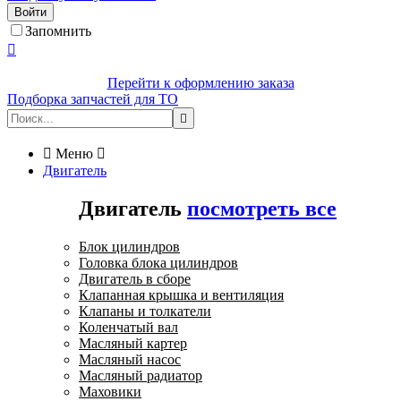
Войти
Запомнить

Перейти к оформлению заказа
Подборка запчастей для ТО


Меню

Двигатель
Двигатель
посмотреть все
Блок цилиндров
Головка блока цилиндров
Двигатель в сборе
Клапанная крышка и вентиляция
Клапаны и толкатели
Коленчатый вал
Масляный картер
Масляный насос
Масляный радиатор
Маховики