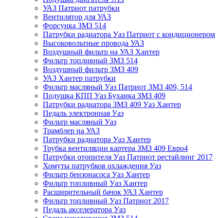
УАЗ Патриот патрубки
Вентилятор для УАЗ
Форсунка ЗМЗ 514
Патрубки радиатора Уаз Патриот с кондиционером
Высоковольтные провода УАЗ
Воздушный фильтр на УАЗ Хантер
Фильтр топливный ЗМЗ 514
Воздушный фильтр ЗМЗ 409
УАЗ Хантер патрубки
Фильтр масляный Уаз Патриот ЗМЗ 409, 514
Подушка КПП Уаз Буханка ЗМЗ 409
Патрубки радиатора ЗМЗ 409 Уаз Хантер
Педаль электронная Уаз
Фильтр масляный Уаз
Трамблер на УАЗ
Патрубки радиатора Уаз Хантер
Трубка вентиляции картера ЗМЗ 409 Евро4
Патрубки отопителя Уаз Патриот рестайлинг 2017
Хомуты патрубков охлаждения Уаз
Фильтр бензонасоса Уаз Хантер
Фильтр топливный Уаз Хантер
Расширительный бачок УАЗ Хантер
Фильтр топливный Уаз Патриот 2017
Педаль акселератора Уаз