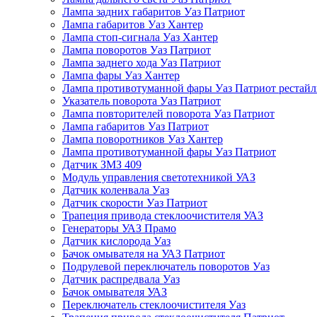
Лампа задних габаритов Уаз Патриот
Лампа габаритов Уаз Хантер
Лампа стоп-сигнала Уаз Хантер
Лампа поворотов Уаз Патриот
Лампа заднего хода Уаз Патриот
Лампа фары Уаз Хантер
Лампа противотуманной фары Уаз Патриот рестай
Указатель поворота Уаз Патриот
Лампа повторителей поворота Уаз Патриот
Лампа габаритов Уаз Патриот
Лампа поворотников Уаз Хантер
Лампа противотуманной фары Уаз Патриот
Датчик ЗМЗ 409
Модуль управления светотехникой УАЗ
Датчик коленвала Уаз
Датчик скорости Уаз Патриот
Трапеция привода стеклоочистителя УАЗ
Генераторы УАЗ Прамо
Датчик кислорода Уаз
Бачок омывателя на УАЗ Патриот
Подрулевой переключатель поворотов Уаз
Датчик распредвала Уаз
Бачок омывателя УАЗ
Переключатель стеклоочистителя Уаз