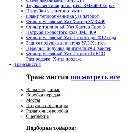
Свеча накаливания ЗМЗ 514
Трубка вентиляции картера ЗМЗ 409 Евро3
Патрубки уаз патриот акпп
шланг теплообменника уаз патриот
Фильтр масляный Уаз Хантер ЗМЗ 409
Фильтр топливный Уаз Хантер Евро 3
Патрубки холостого хода ЗМЗ 409
Фильтр масляный Уаз Патриот до 2012 года
Задняя подушка двигателя УАЗ Хантер
Передняя подушка двигателя УАЗ Хантер
Фильтр масляный Уаз Патриот IVECO
Распродажа!
Хиты продаж
Трансмиссия
Трансмиссия
посмотреть все
Валы карданные
Коробка передач
Мосты
Полуоси и шарниры
Раздаточная коробка
Сцепление
Подборки товаров: