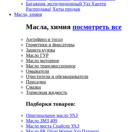
Багажник экспедиционный Уаз Хантер
Распродажа!
Хиты продаж
Масла, химия
Масла, химия
посмотреть все
Антифриз и тосол
Герметики и фиксаторы
Защита кузова
Масло ГУР
Масло моторное
Масло трансмиссионное
Омыватели
Очистители и обезжириватели
Присадки
Смазки
Тормозная жидкость
Подборки товаров:
Оригинальное масло УАЗ
Масло ЗМЗ 409
Масло моста Спайсер УАЗ
Масло РК Divgi Warner Уаз Патриот