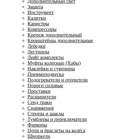
Дополнительный свет
Защита
Инструмент
Калитки
Канистры
Компрессоры
Крепеж дополнительный
Кронштейны дополнительные
Лебедки
Лестницы
Лифт комплекты
Муфты колесные (Хабы)
Наклейки и сувениры
Пневмоподвеска
Подогреватели и отопители
Пороги силовые
Проставки
Расширители
Сенд траки
Снаряжение
Стропы и шаклы
Тумблеры и переключатели
Фаркопы
Цепи и браслеты на колёса
Шноркели