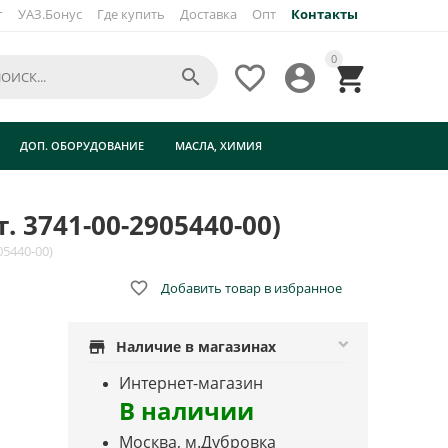
г
УАЗ.Бонус
Где купить
Доставка
Опт
Контакты
0




ДОП. ОБОРУДОВАНИЕ
МАСЛА, ХИМИЯ
 3741-00-2905440-00)
5440-00)

Добавить товар в избранное
store
Наличие в магазинах
Интернет-магазин
В наличии
Москва, м.Дубровка