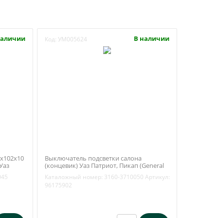
наличии
В наличии
Код:
УМ005624
5х102х10
Выключатель подсветки салона
Уаз
(концевик) Уаз Патриот, Пикап (General
22-
Motors) 96175902
045
Каталожный номер:
3160-3710050
Артикул:
96175902