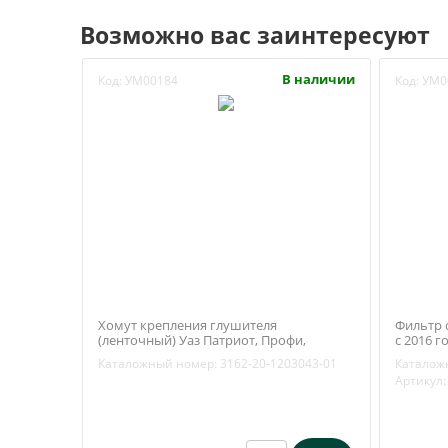
Возможно вас заинтересуют
В наличии
Код:
УМ00184
Код:
УМ0
Хомут крепления глушителя
Фильтр 
(ленточный) Уаз Патриот, Профи,
с 2016 г
(Хантер, Буханка ЗМЗ 409) (ОАО УАЗ)
Каталожный номер:
3162-20-1203043-01
Каталож
3162-20-1203043-01
Артикул: