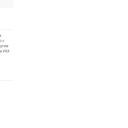
я
о с
ругие
а УАЗ