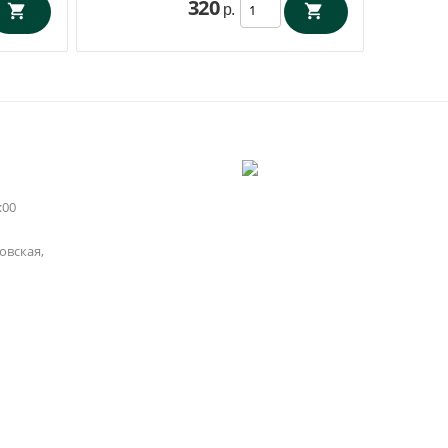
320
р.
:00
вская,