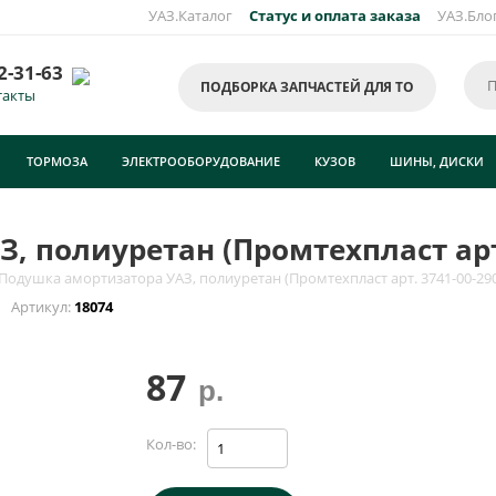
УАЗ.Каталог
Статус и оплата заказа
УАЗ.Бло
2-31-63
ПОДБОРКА ЗАПЧАСТЕЙ ДЛЯ ТО
такты
ТОРМОЗА
ЭЛЕКТРООБОРУДОВАНИЕ
КУЗОВ
ШИНЫ, ДИСКИ
 полиуретан (Промтехпласт арт.
Подушка амортизатора УАЗ, полиуретан (Промтехпласт арт. 3741-00-290
0
Артикул:
18074
87
р.
Кол-во: