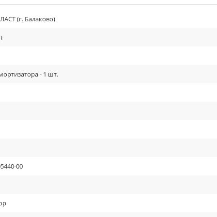
АСТ (г. Балаково)
н
ортизатора - 1 шт.
05440-00
ор