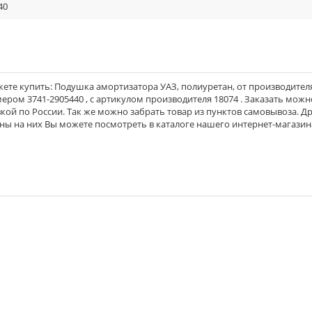
40
ете купить: Подушка амортизатора УАЗ, полиуретан, от производител
мером 3741-2905440 , с артикулом производителя 18074 . Заказать можн
вкой по России. Так же можно забрать товар из пунктов самовывоза. Д
ены на них Вы можете посмотреть в каталоге нашего интернет-магазин