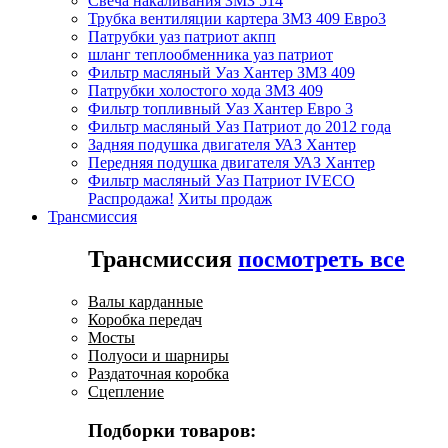
Свеча накаливания ЗМЗ 514
Трубка вентиляции картера ЗМЗ 409 Евро3
Патрубки уаз патриот акпп
шланг теплообменника уаз патриот
Фильтр масляный Уаз Хантер ЗМЗ 409
Патрубки холостого хода ЗМЗ 409
Фильтр топливный Уаз Хантер Евро 3
Фильтр масляный Уаз Патриот до 2012 года
Задняя подушка двигателя УАЗ Хантер
Передняя подушка двигателя УАЗ Хантер
Фильтр масляный Уаз Патриот IVECO
Распродажа!
Хиты продаж
Трансмиссия
Трансмиссия
посмотреть все
Валы карданные
Коробка передач
Мосты
Полуоси и шарниры
Раздаточная коробка
Сцепление
Подборки товаров: