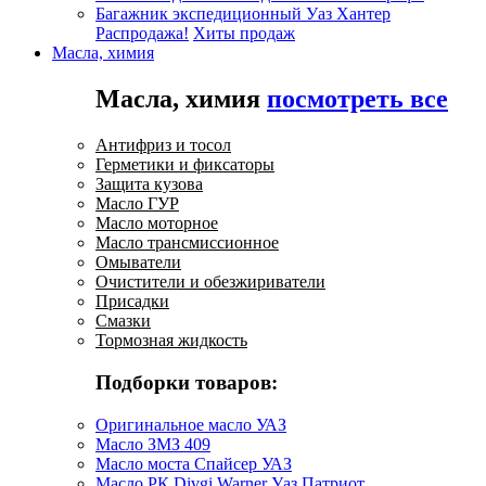
Багажник экспедиционный Уаз Хантер
Распродажа!
Хиты продаж
Масла, химия
Масла, химия
посмотреть все
Антифриз и тосол
Герметики и фиксаторы
Защита кузова
Масло ГУР
Масло моторное
Масло трансмиссионное
Омыватели
Очистители и обезжириватели
Присадки
Смазки
Тормозная жидкость
Подборки товаров:
Оригинальное масло УАЗ
Масло ЗМЗ 409
Масло моста Спайсер УАЗ
Масло РК Divgi Warner Уаз Патриот