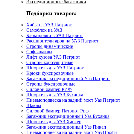
Экспедиционные багажники
Подборки товаров:
Хабы на УАЗ Патриот
Самоблок на УАЗ
Блокировки в УАЗ Патриот
Расширители арок на УАЗ Патриот
Стропы динамические
Софт-шаклы
Лифт кузова УАЗ Патриот
Стропы корозащитные
Шноркель для УАЗ Патриот
Крюки буксировочные
Багажник экспедиционный Уаз Патриот
Стропы буксировочные
Силовой бампер РИФ
Шноркель для УАЗ Буханка
Пневмоподвеска на задний мост Уаз Патриот
Шаклы
Силовой бампер Патриот Риф
Багажник экспедиционный Уаз Буханка
Шноркель для УАЗ Хантер
Багажник экспедиционный Уаз Пикап
Пневмоподвеска на задний мост Уаз Профи