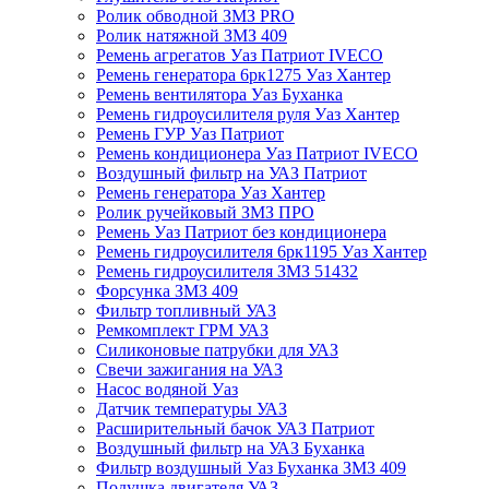
Ролик обводной ЗМЗ PRO
Ролик натяжной ЗМЗ 409
Ремень агрегатов Уаз Патриот IVECO
Ремень генератора 6рк1275 Уаз Хантер
Ремень вентилятора Уаз Буханка
Ремень гидроусилителя руля Уаз Хантер
Ремень ГУР Уаз Патриот
Ремень кондиционера Уаз Патриот IVECO
Воздушный фильтр на УАЗ Патриот
Ремень генератора Уаз Хантер
Ролик ручейковый ЗМЗ ПРО
Ремень Уаз Патриот без кондиционера
Ремень гидроусилителя 6рк1195 Уаз Хантер
Ремень гидроусилителя ЗМЗ 51432
Форсунка ЗМЗ 409
Фильтр топливный УАЗ
Ремкомплект ГРМ УАЗ
Силиконовые патрубки для УАЗ
Свечи зажигания на УАЗ
Насос водяной Уаз
Датчик температуры УАЗ
Расширительный бачок УАЗ Патриот
Воздушный фильтр на УАЗ Буханка
Фильтр воздушный Уаз Буханка ЗМЗ 409
Подушка двигателя УАЗ