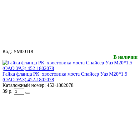
Код:
УМ00118
В наличии
Гайка фланца РК, хвостовика моста Спайсер Уаз М20*1,5
(ОАО УАЗ) 452-1802078
Каталожный номер:
452-1802078
39
р.