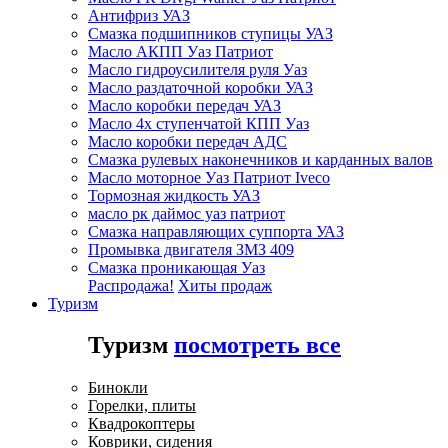
Антифриз УАЗ
Смазка подшипников ступицы УАЗ
Масло АКПП Уаз Патриот
Масло гидроусилителя руля Уаз
Масло раздаточной коробки УАЗ
Масло коробки передач УАЗ
Масло 4х ступенчатой КПП Уаз
Масло коробки передач АДС
Смазка рулевых наконечников и карданных валов
Масло моторное Уаз Патриот Iveco
Тормозная жидкость УАЗ
масло рк даймос уаз патриот
Смазка направляющих суппорта УАЗ
Промывка двигателя ЗМЗ 409
Смазка проникающая Уаз
Распродажа!
Хиты продаж
Туризм
Туризм
посмотреть все
Бинокли
Горелки, плиты
Квадрокоптеры
Коврики, сидения