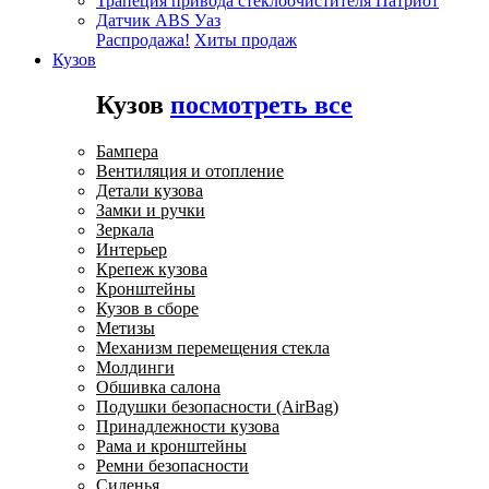
Трапеция привода стеклоочистителя Патриот
Датчик ABS Уаз
Распродажа!
Хиты продаж
Кузов
Кузов
посмотреть все
Бампера
Вентиляция и отопление
Детали кузова
Замки и ручки
Зеркала
Интерьер
Крепеж кузова
Кронштейны
Кузов в сборе
Метизы
Механизм перемещения стекла
Молдинги
Обшивка салона
Подушки безопасности (AirBag)
Принадлежности кузова
Рама и кронштейны
Ремни безопасности
Сиденья