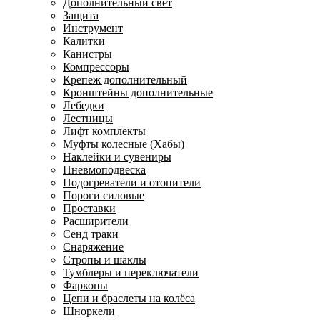
Дополнительный свет
Защита
Инструмент
Калитки
Канистры
Компрессоры
Крепеж дополнительный
Кронштейны дополнительные
Лебедки
Лестницы
Лифт комплекты
Муфты колесные (Хабы)
Наклейки и сувениры
Пневмоподвеска
Подогреватели и отопители
Пороги силовые
Проставки
Расширители
Сенд траки
Снаряжение
Стропы и шаклы
Тумблеры и переключатели
Фаркопы
Цепи и браслеты на колёса
Шноркели