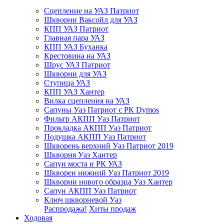
Сцепление на УАЗ Патриот
Шкворни Ваксойл для УАЗ
КПП УАЗ Патриот
Главная пара УАЗ
КПП УАЗ Буханка
Крестовина на УАЗ
Шрус УАЗ Патриот
Шкворни для УАЗ
Ступица УАЗ
КПП УАЗ Хантер
Вилка сцепления на УАЗ
Сапуны Уаз Патриот с РК Dymos
Фильтр АКПП Уаз Патриот
Прокладка АКПП Уаз Патриот
Подушка АКПП Уаз Патриот
Шкворень верхний Уаз Патриот 2019
Шкворня Уаз Хантер
Сапун моста и РК УАЗ
Шкворен нижний Уаз Патриот 2019
Шкворни нового образца Уаз Хантер
Сапун АКПП Уаз Патриот
Ключ шкворневой Уаз
Распродажа!
Хиты продаж
Ходовая