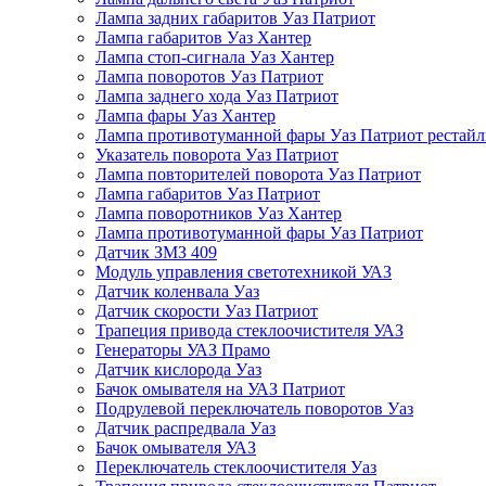
Лампа задних габаритов Уаз Патриот
Лампа габаритов Уаз Хантер
Лампа стоп-сигнала Уаз Хантер
Лампа поворотов Уаз Патриот
Лампа заднего хода Уаз Патриот
Лампа фары Уаз Хантер
Лампа противотуманной фары Уаз Патриот рестай
Указатель поворота Уаз Патриот
Лампа повторителей поворота Уаз Патриот
Лампа габаритов Уаз Патриот
Лампа поворотников Уаз Хантер
Лампа противотуманной фары Уаз Патриот
Датчик ЗМЗ 409
Модуль управления светотехникой УАЗ
Датчик коленвала Уаз
Датчик скорости Уаз Патриот
Трапеция привода стеклоочистителя УАЗ
Генераторы УАЗ Прамо
Датчик кислорода Уаз
Бачок омывателя на УАЗ Патриот
Подрулевой переключатель поворотов Уаз
Датчик распредвала Уаз
Бачок омывателя УАЗ
Переключатель стеклоочистителя Уаз