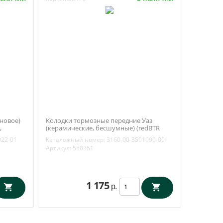
новое)
Колодки тормозные передние Уаз
,
(керамические, бесшумные) (redBTR
 / 3162-
550351) 3160-00-3501090-00
022-01
Каталожный номер:
3160-00-3501090-00
Артикул:
550351
1 175
р.