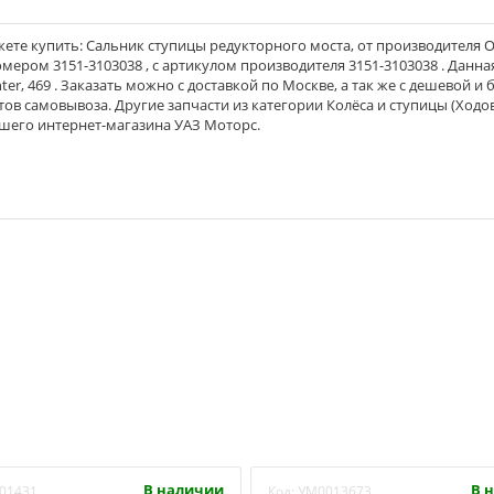
ете купить: Сальник ступицы редукторного моста, от производителя
номером 3151-3103038 , с артикулом производителя 3151-3103038 . Данна
er, 469 . Заказать можно с доставкой по Москве, а так же с дешевой и
тов самовывоза. Другие запчасти из категории Колёса и ступицы (Ходо
ашего интернет-магазина УАЗ Моторс.
В наличии
В 
01431
Код:
УМ0013673