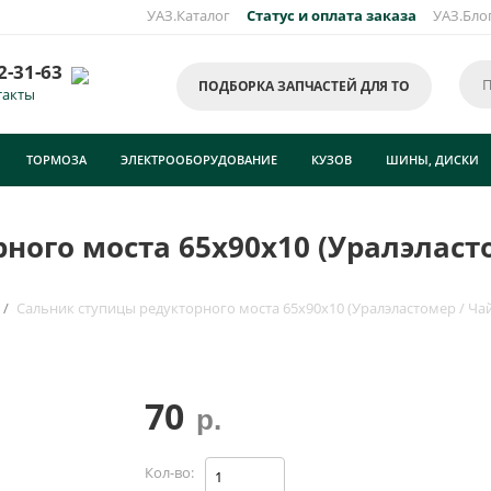
УАЗ.Каталог
Статус и оплата заказа
УАЗ.Бло
2-31-63
ПОДБОРКА ЗАПЧАСТЕЙ ДЛЯ ТО
такты
ТОРМОЗА
ЭЛЕКТРООБОРУДОВАНИЕ
КУЗОВ
ШИНЫ, ДИСКИ
ного моста 65х90х10 (Уралэласто
/
Сальник ступицы редукторного моста 65х90х10 (Уралэластомер / Чай
70
р.
Кол-во: