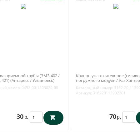
ка приемной трубы (ЗМЗ 402 /
Кольцо уплотнительное (силико
 421) (Антаресс / Ульяновск)
погружного модуля / Уаз Хантер
1203020-00
Патриот, Буханка (ЗМЗ 409, 4213)
ный номер:
0452-00-1203020-00
Каталожный номер:
3162-20-1139
1139022
Артикул:
316220113902201
30
70
р.
р.