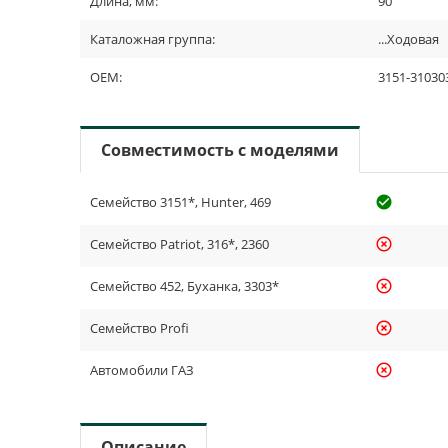
Длина, мм:
90
Каталожная группа:
...Ходовая
OEM:
3151-31030
Совместимость с моделями
Семейство 3151*, Hunter, 469
check_cir
Семейство Patriot, 316*, 2360
highlight_off
Семейство 452, Буханка, 3303*
highlight_off
Семейство Profi
highlight_off
Автомобили ГАЗ
highlight_off
Описание