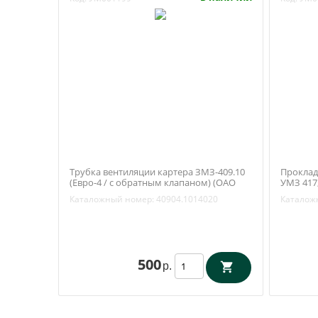
Трубка вентиляции картера ЗМЗ-409.10
Проклад
(Евро-4 / с обратным клапаном) (ОАО
УМЗ 417,
ЗМЗ) 40904.1014020
0452-00-
Каталожный номер:
40904.1014020
Каталож
500
р.