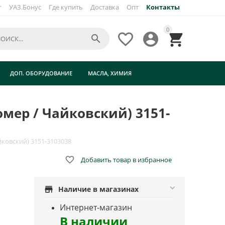
г
УАЗ.Бонус
Где купить
Доставка
Опт
Контакты
0




ДОП. ОБОРУДОВАНИЕ
МАСЛА, ХИМИЯ
мер / Чайковский) 3151-
ковский) 3151-3103038

Добавить товар в избранное
store
Наличие в магазинах
Интернет-магазин
В наличии