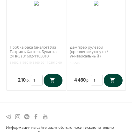
Пробка бака (аналог) Уаз
Демпфер рулевой
Патриот, Хантер, Буханка
(крепление ухо-ухо /
(УПРЗ) 31602-1103010
универсальный /
полиуретановые втулки)
31602-1103010
3160-20-1103010-00
555502
RedBTR (555502)
210
4 460
р.
р.
Информация на сайте uaz-motors.ru носит исключительно