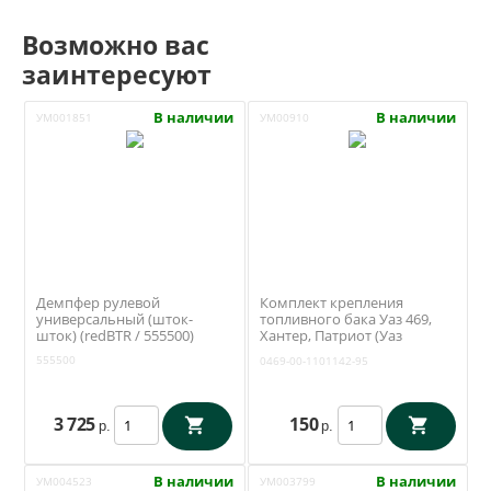
Возможно вас
заинтересуют
В наличии
В наличии
УМ001851
УМ00910
Демпфер рулевой
Комплект крепления
универсальный (шток-
топливного бака Уаз 469,
шток) (redBTR / 555500)
Хантер, Патриот (Уаз
Моторс) 0469-00-1101142-95
555500
0469-00-1101142-95
3 725
150
р.
р.
В наличии
В наличии
УМ004523
УМ003799