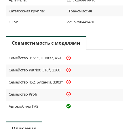
Каталожная группа:
..Трансмиссия
OEM:
2217-2904414-10
Совместимость с моделями
Семейство 3151*, Hunter, 469
highlight_off
Семейство Patriot, 316*, 2360
highlight_off
Семейство 452, Буханка, 3303*
highlight_off
Семейство Profi
highlight_off
Автомобили ГАЗ
check_circle_outline
Описание