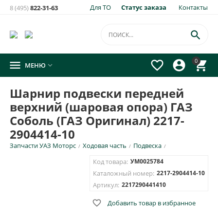
Для ТО
Статус заказа
Контакты
8 (495)
822-31-63

0




МЕНЮ

Шарнир подвески передней
верхний (шаровая опора) ГАЗ
Соболь (ГАЗ Оригинал) 2217-
2904414-10
Запчасти УАЗ Моторс
Ходовая часть
Подвеска
/
/
/
Код товара:
УМ0025784
Каталожный номер:
2217-2904414-10
Артикул:
2217290441410

Добавить товар в избранное