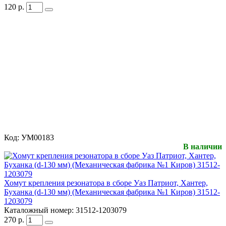
120
р.
Код:
УМ00183
В наличии
Хомут крепления резонатора в сборе Уаз Патриот, Хантер,
Буханка (d-130 мм) (Механическая фабрика №1 Киров) 31512-
1203079
Каталожный номер:
31512-1203079
270
р.