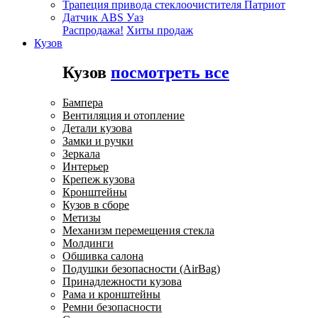
Трапеция привода стеклоочистителя Патриот
Датчик ABS Уаз
Распродажа!
Хиты продаж
Кузов
Кузов
посмотреть все
Бампера
Вентиляция и отопление
Детали кузова
Замки и ручки
Зеркала
Интерьер
Крепеж кузова
Кронштейны
Кузов в сборе
Метизы
Механизм перемещения стекла
Молдинги
Обшивка салона
Подушки безопасности (AirBag)
Принадлежности кузова
Рама и кронштейны
Ремни безопасности