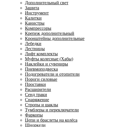
Дополнительный свет
Защита
Инструмент
Калитки
Канистры
Компрессоры
Крепеж дополнительный
Кронштейны дополнительные
Лебедки
Лестницы
Лифт комплекты
Муфты колесные (Хабы)
Наклейки и сувениры
Пневмоподвеска
Подогреватели и отопители
Пороги силовые
Проставки
Расширители
Сенд траки
Снаряжение
Стропы и шаклы
Тумблеры и переключатели
Фаркопы
Цепи и браслеты на колёса
Шноркели