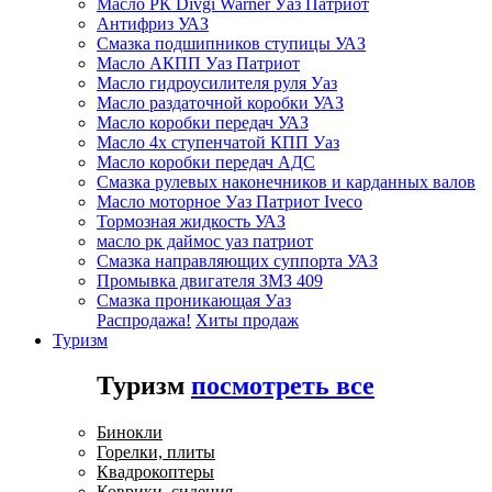
Масло РК Divgi Warner Уаз Патриот
Антифриз УАЗ
Смазка подшипников ступицы УАЗ
Масло АКПП Уаз Патриот
Масло гидроусилителя руля Уаз
Масло раздаточной коробки УАЗ
Масло коробки передач УАЗ
Масло 4х ступенчатой КПП Уаз
Масло коробки передач АДС
Смазка рулевых наконечников и карданных валов
Масло моторное Уаз Патриот Iveco
Тормозная жидкость УАЗ
масло рк даймос уаз патриот
Смазка направляющих суппорта УАЗ
Промывка двигателя ЗМЗ 409
Смазка проникающая Уаз
Распродажа!
Хиты продаж
Туризм
Туризм
посмотреть все
Бинокли
Горелки, плиты
Квадрокоптеры
Коврики, сидения