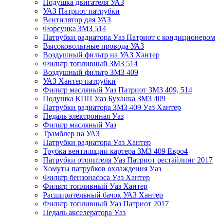
Подушка двигателя УАЗ
УАЗ Патриот патрубки
Вентилятор для УАЗ
Форсунка ЗМЗ 514
Патрубки радиатора Уаз Патриот с кондиционером
Высоковольтные провода УАЗ
Воздушный фильтр на УАЗ Хантер
Фильтр топливный ЗМЗ 514
Воздушный фильтр ЗМЗ 409
УАЗ Хантер патрубки
Фильтр масляный Уаз Патриот ЗМЗ 409, 514
Подушка КПП Уаз Буханка ЗМЗ 409
Патрубки радиатора ЗМЗ 409 Уаз Хантер
Педаль электронная Уаз
Фильтр масляный Уаз
Трамблер на УАЗ
Патрубки радиатора Уаз Хантер
Трубка вентиляции картера ЗМЗ 409 Евро4
Патрубки отопителя Уаз Патриот рестайлинг 2017
Хомуты патрубков охлаждения Уаз
Фильтр бензонасоса Уаз Хантер
Фильтр топливный Уаз Хантер
Расширительный бачок УАЗ Хантер
Фильтр топливный Уаз Патриот 2017
Педаль акселератора Уаз