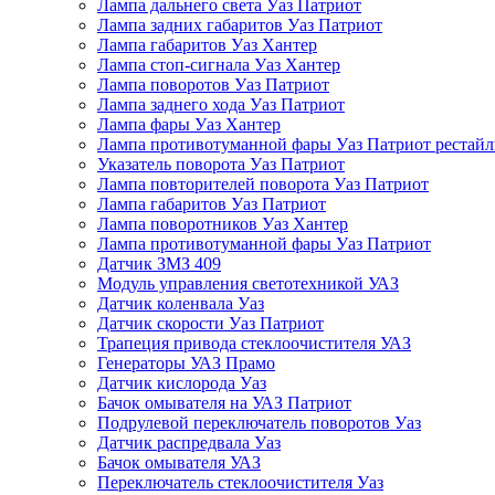
Лампа дальнего света Уаз Патриот
Лампа задних габаритов Уаз Патриот
Лампа габаритов Уаз Хантер
Лампа стоп-сигнала Уаз Хантер
Лампа поворотов Уаз Патриот
Лампа заднего хода Уаз Патриот
Лампа фары Уаз Хантер
Лампа противотуманной фары Уаз Патриот рестай
Указатель поворота Уаз Патриот
Лампа повторителей поворота Уаз Патриот
Лампа габаритов Уаз Патриот
Лампа поворотников Уаз Хантер
Лампа противотуманной фары Уаз Патриот
Датчик ЗМЗ 409
Модуль управления светотехникой УАЗ
Датчик коленвала Уаз
Датчик скорости Уаз Патриот
Трапеция привода стеклоочистителя УАЗ
Генераторы УАЗ Прамо
Датчик кислорода Уаз
Бачок омывателя на УАЗ Патриот
Подрулевой переключатель поворотов Уаз
Датчик распредвала Уаз
Бачок омывателя УАЗ
Переключатель стеклоочистителя Уаз