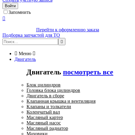
Войти
Запомнить

Перейти к оформлению заказа
Подборка запчастей для ТО


Меню

Двигатель
Двигатель
посмотреть все
Блок цилиндров
Головка блока цилиндров
Двигатель в сборе
Клапанная крышка и вентиляция
Клапаны и толкатели
Коленчатый вал
Масляный картер
Масляный насос
Масляный радиатор
Маховики