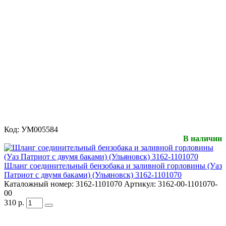
Код:
УМ005584
В наличии
Шланг соединительный бензобака и заливной горловины (Уаз
Патриот с двумя баками) (Ульяновск) 3162-1101070
Каталожный номер:
3162-1101070
Артикул:
3162-00-1101070-
00
310
р.