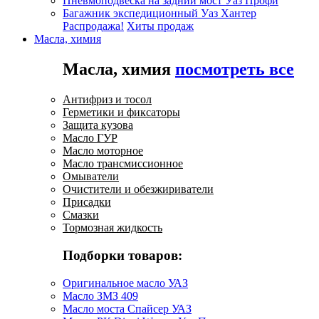
Пневмоподвеска на задний мост Уаз Профи
Багажник экспедиционный Уаз Хантер
Распродажа!
Хиты продаж
Масла, химия
Масла, химия
посмотреть все
Антифриз и тосол
Герметики и фиксаторы
Защита кузова
Масло ГУР
Масло моторное
Масло трансмиссионное
Омыватели
Очистители и обезжириватели
Присадки
Смазки
Тормозная жидкость
Подборки товаров:
Оригинальное масло УАЗ
Масло ЗМЗ 409
Масло моста Спайсер УАЗ