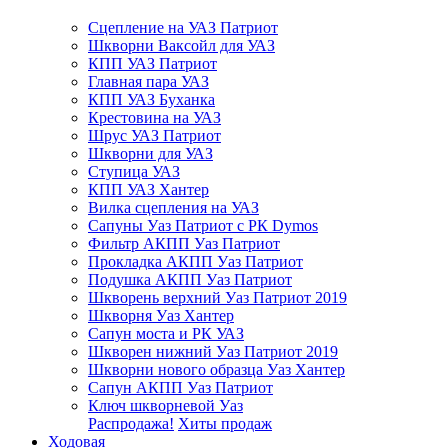
Сцепление на УАЗ Патриот
Шкворни Ваксойл для УАЗ
КПП УАЗ Патриот
Главная пара УАЗ
КПП УАЗ Буханка
Крестовина на УАЗ
Шрус УАЗ Патриот
Шкворни для УАЗ
Ступица УАЗ
КПП УАЗ Хантер
Вилка сцепления на УАЗ
Сапуны Уаз Патриот с РК Dymos
Фильтр АКПП Уаз Патриот
Прокладка АКПП Уаз Патриот
Подушка АКПП Уаз Патриот
Шкворень верхний Уаз Патриот 2019
Шкворня Уаз Хантер
Сапун моста и РК УАЗ
Шкворен нижний Уаз Патриот 2019
Шкворни нового образца Уаз Хантер
Сапун АКПП Уаз Патриот
Ключ шкворневой Уаз
Распродажа!
Хиты продаж
Ходовая