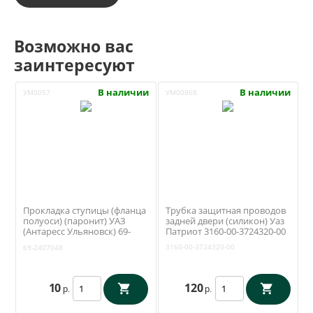
Возможно вас
заинтересуют
В наличии
В наличии
УМ0057
УМ00868
Прокладка ступицы (фланца
Трубка защитная проводов
полуоси) (паронит) УАЗ
задней двери (силикон) Уаз
(Антаресс Ульяновск) 69-
Патриот 3160-00-3724320-00
2407048
3160-00-3724320-00
69-2407048
10
120
р.
р.