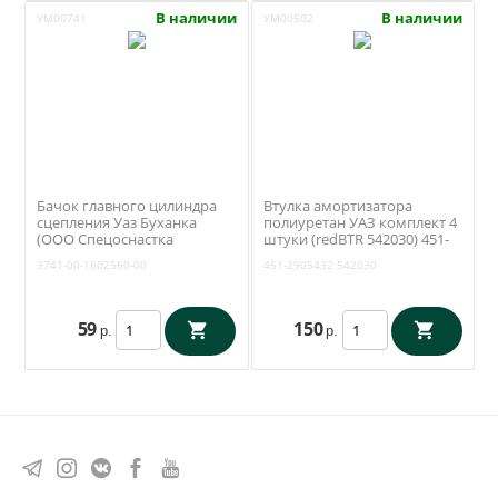
В наличии
В наличии
УМ00741
УМ00502
Бачок главного цилиндра
Втулка амортизатора
сцепления Уаз Буханка
полиуретан УАЗ комплект 4
(ООО Спецоснастка
штуки (redBTR 542030) 451-
Сызрань) 3741-00-1602560-00
2905432
3741-00-1602560-00
451-2905432
542030
59
150
р.
р.