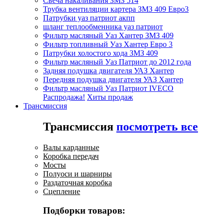
Свеча накаливания ЗМЗ 514
Трубка вентиляции картера ЗМЗ 409 Евро3
Патрубки уаз патриот акпп
шланг теплообменника уаз патриот
Фильтр масляный Уаз Хантер ЗМЗ 409
Фильтр топливный Уаз Хантер Евро 3
Патрубки холостого хода ЗМЗ 409
Фильтр масляный Уаз Патриот до 2012 года
Задняя подушка двигателя УАЗ Хантер
Передняя подушка двигателя УАЗ Хантер
Фильтр масляный Уаз Патриот IVECO
Распродажа!
Хиты продаж
Трансмиссия
Трансмиссия
посмотреть все
Валы карданные
Коробка передач
Мосты
Полуоси и шарниры
Раздаточная коробка
Сцепление
Подборки товаров: