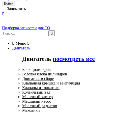
Войти
Запомнить

Подборка запчастей для ТО


Меню

Двигатель
Двигатель
посмотреть все
Блок цилиндров
Головка блока цилиндров
Двигатель в сборе
Клапанная крышка и вентиляция
Клапаны и толкатели
Коленчатый вал
Масляный картер
Масляный насос
Масляный радиатор
Маховики