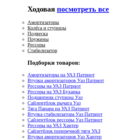
Ходовая
посмотреть все
Амортизаторы
Колёса и ступицы
Подвеска
Пружины
Рессоры
Стабилизатор
Подборки товаров:
Амортизаторы на УАЗ Патриот
Втулки амортизаторов Уаз Патриот
Рессоры на УАЗ Патриот
Рессоры на УАЗ Буханка
Подшипник ступицы Уаз
Сайлентблок рычага Уаз
Тяга Панара на УАЗ Патриот
Втулка стабилизатора Уаз Патриот
Сайлентблок рессоры Уаз Патриот
Рессоры на УАЗ Хантер
Сайлетблок поперечной тяги УАЗ
Втулки амортизаторов Уаз Хантер