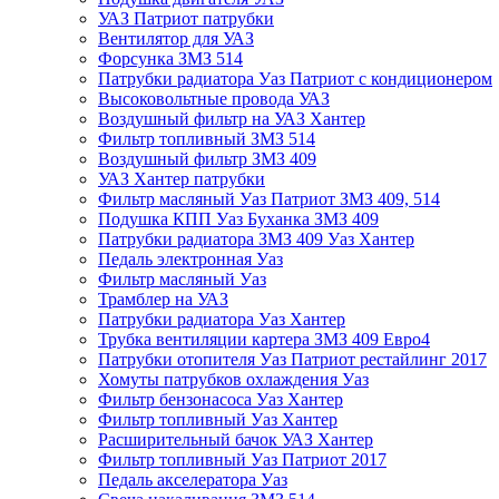
УАЗ Патриот патрубки
Вентилятор для УАЗ
Форсунка ЗМЗ 514
Патрубки радиатора Уаз Патриот с кондиционером
Высоковольтные провода УАЗ
Воздушный фильтр на УАЗ Хантер
Фильтр топливный ЗМЗ 514
Воздушный фильтр ЗМЗ 409
УАЗ Хантер патрубки
Фильтр масляный Уаз Патриот ЗМЗ 409, 514
Подушка КПП Уаз Буханка ЗМЗ 409
Патрубки радиатора ЗМЗ 409 Уаз Хантер
Педаль электронная Уаз
Фильтр масляный Уаз
Трамблер на УАЗ
Патрубки радиатора Уаз Хантер
Трубка вентиляции картера ЗМЗ 409 Евро4
Патрубки отопителя Уаз Патриот рестайлинг 2017
Хомуты патрубков охлаждения Уаз
Фильтр бензонасоса Уаз Хантер
Фильтр топливный Уаз Хантер
Расширительный бачок УАЗ Хантер
Фильтр топливный Уаз Патриот 2017
Педаль акселератора Уаз