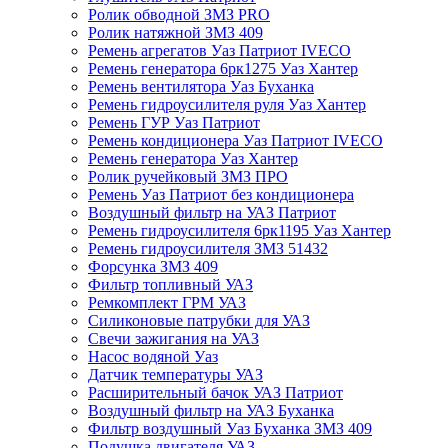
Ролик обводной ЗМЗ PRO
Ролик натяжной ЗМЗ 409
Ремень агрегатов Уаз Патриот IVECO
Ремень генератора 6рк1275 Уаз Хантер
Ремень вентилятора Уаз Буханка
Ремень гидроусилителя руля Уаз Хантер
Ремень ГУР Уаз Патриот
Ремень кондиционера Уаз Патриот IVECO
Ремень генератора Уаз Хантер
Ролик ручейковый ЗМЗ ПРО
Ремень Уаз Патриот без кондиционера
Воздушный фильтр на УАЗ Патриот
Ремень гидроусилителя 6рк1195 Уаз Хантер
Ремень гидроусилителя ЗМЗ 51432
Форсунка ЗМЗ 409
Фильтр топливный УАЗ
Ремкомплект ГРМ УАЗ
Силиконовые патрубки для УАЗ
Свечи зажигания на УАЗ
Насос водяной Уаз
Датчик температуры УАЗ
Расширительный бачок УАЗ Патриот
Воздушный фильтр на УАЗ Буханка
Фильтр воздушный Уаз Буханка ЗМЗ 409
Подушка двигателя УАЗ