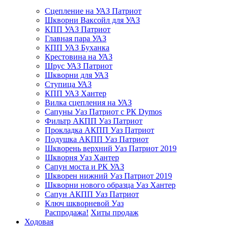
Сцепление на УАЗ Патриот
Шкворни Ваксойл для УАЗ
КПП УАЗ Патриот
Главная пара УАЗ
КПП УАЗ Буханка
Крестовина на УАЗ
Шрус УАЗ Патриот
Шкворни для УАЗ
Ступица УАЗ
КПП УАЗ Хантер
Вилка сцепления на УАЗ
Сапуны Уаз Патриот с РК Dymos
Фильтр АКПП Уаз Патриот
Прокладка АКПП Уаз Патриот
Подушка АКПП Уаз Патриот
Шкворень верхний Уаз Патриот 2019
Шкворня Уаз Хантер
Сапун моста и РК УАЗ
Шкворен нижний Уаз Патриот 2019
Шкворни нового образца Уаз Хантер
Сапун АКПП Уаз Патриот
Ключ шкворневой Уаз
Распродажа!
Хиты продаж
Ходовая