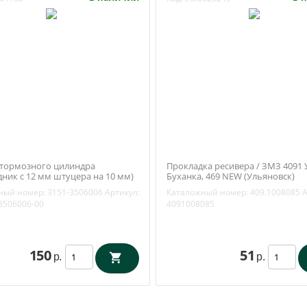
тормозного цилиндра
Прокладка ресивера / ЗМЗ 4091 
дник с 12 мм штуцера на 10 мм)
Буханка, 469 NEW (Ульяновск)
, 452 (Ульяновск) 3151-3506006
409.1008085
ный номер:
3151-3506006
Артикул:
Каталожный номер:
409.1008085
А
3506006-00
4091008085
150
51
р.
р.