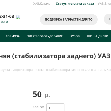
УАЗ.Каталог
Статус и оплата заказа
УАЗ.Бло
2-31-63
ПОДБОРКА ЗАПЧАСТЕЙ ДЛЯ ТО
такты
ТОРМОЗА
ЭЛЕКТРООБОРУДОВАНИЕ
КУЗОВ
ШИНЫ, ДИСКИ
яя (стабилизатора заднего) УАЗ 
Втулка амортизатора нижняя (стабилизатора заднего) УАЗ (Патриот, Ха
50
р.
Кол-во: