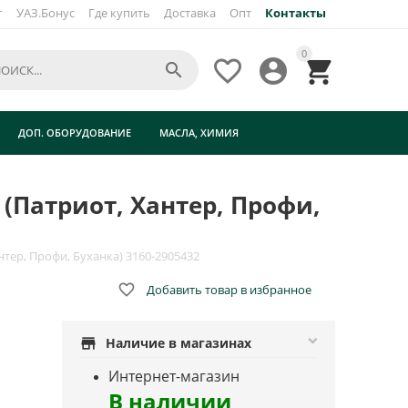
г
УАЗ.Бонус
Где купить
Доставка
Опт
Контакты
0




ДОП. ОБОРУДОВАНИЕ
МАСЛА, ХИМИЯ
(Патриот, Хантер, Профи,
нтер, Профи, Буханка) 3160-2905432

Добавить товар в избранное
store
Наличие в магазинах
Интернет-магазин
В наличии