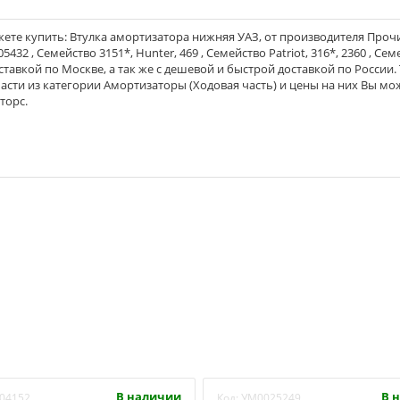
ете купить: Втулка амортизатора нижняя УАЗ, от производителя Проч
32 , Семейство 3151*, Hunter, 469 , Семейство Patriot, 316*, 2360 , Се
доставкой по Москве, а так же с дешевой и быстрой доставкой по России.
асти из категории Амортизаторы (Ходовая часть) и цены на них Вы мо
торс.
В наличии
В 
04152
Код:
УМ0025249