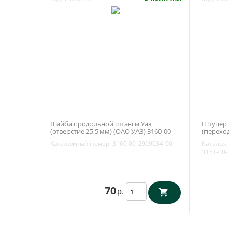
Шайба продольной штанги Уаз
Штуцер 
(отверстие 25,5 мм) (ОАО УАЗ) 3160-00-
(перехо
2909034-00
Уаз 3151
Каталожный номер:
3160-00-2909034-00
Каталож
3151-00-
70
р.