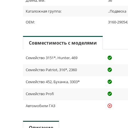
Длина, мм:
36
Каталожная группа:
..Подвеска
OEM:
3160-29054
Совместимость с моделями
Семейство 3151*, Hunter, 469
check_cir
Семейство Patriot, 316*, 2360
check_cir
Семейство 452, Буханка, 3303*
check_cir
Семейство Profi
check_cir
Автомобили ГАЗ
highlight_off
Описание