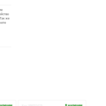
ие
мейство
 Так же
жете
наличии
В наличии
Код:
УМ001629