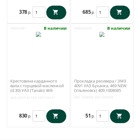
378
685
р.
р.
В наличии
В наличии
УМ003981
УМ0025249
Крестовина карданного
Прокладка ресивера / ЗМЗ
вала с торцевой масленкой
4091 УАЗ Буханка, 469 NEW
(d 30) УАЗ (Tanaki) 469-
(Ульяновск) 409.1008085
2201030
409.1008085
4091008085
469-2201030
TKG-2201025-51
830
51
р.
р.