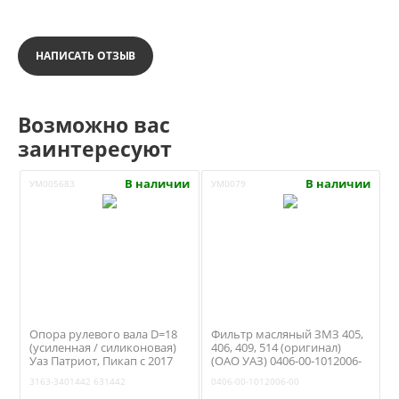
НАПИСАТЬ ОТЗЫВ
Возможно вас
заинтересуют
В наличии
В наличии
УМ005683
УМ0079
Опора рулевого вала D=18
Фильтр масляный ЗМЗ 405,
(усиленная / силиконовая)
406, 409, 514 (оригинал)
Уаз Патриот, Пикап с 2017
(ОАО УАЗ) 0406-00-1012006-
года (RedBTR) 3163-3401442
00
3163-3401442
631442
0406-00-1012006-00