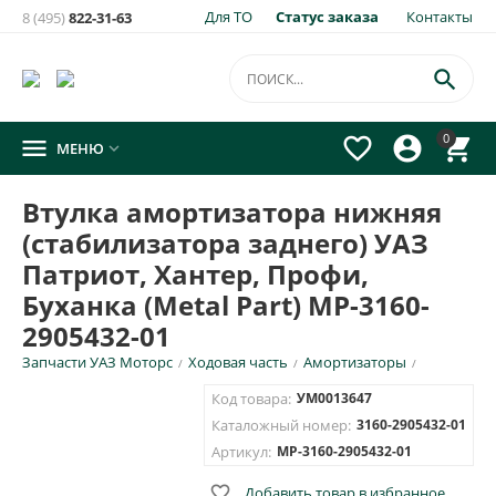
Для ТО
Статус заказа
Контакты
8 (495)
822-31-63

0




МЕНЮ

Втулка амортизатора нижняя
(стабилизатора заднего) УАЗ
Патриот, Хантер, Профи,
Буханка (Metal Part) МР-3160-
2905432-01
Запчасти УАЗ Моторс
Ходовая часть
Амортизаторы
/
/
/
Код товара:
УМ0013647
Каталожный номер:
3160-2905432-01
Артикул:
MP-3160-2905432-01

Добавить товар в избранное