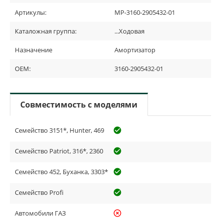
Артикулы:
МР-3160-2905432-01
Каталожная группа:
...Ходовая
Назначение
Амортизатор
OEM:
3160-2905432-01
Совместимость с моделями
Семейство 3151*, Hunter, 469
check_circle_outline
Семейство Patriot, 316*, 2360
check_circle_outline
Семейство 452, Буханка, 3303*
check_circle_outline
Семейство Profi
check_circle_outline
Автомобили ГАЗ
highlight_off