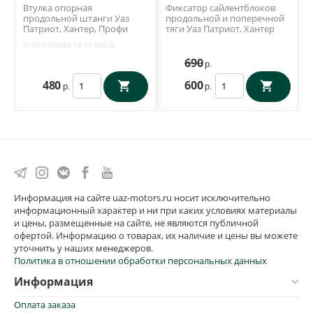
Втулка опорная
Фиксатор сайлентблоков
продольной штанги Уаз
продольной и поперечной
Патриот, Хантер, Профи
тяги Уаз Патриот, Хантер
(Полиуретан Новосибирск
(Ваксойл / Бийск)
3160-2909033
14-11-005-G
14-11-005-G) 3160-2909033
690
р.
480
600
р.
р.
Информация на сайте uaz-motors.ru носит исключительно
информационный характер и ни при каких условиях материалы
и цены, размещенные на сайте, не являются публичной
офертой. Информацию о товарах, их наличие и цены вы можете
уточнить у наших менеджеров.
Политика в отношении обработки персональных данных
Информация
Оплата заказа