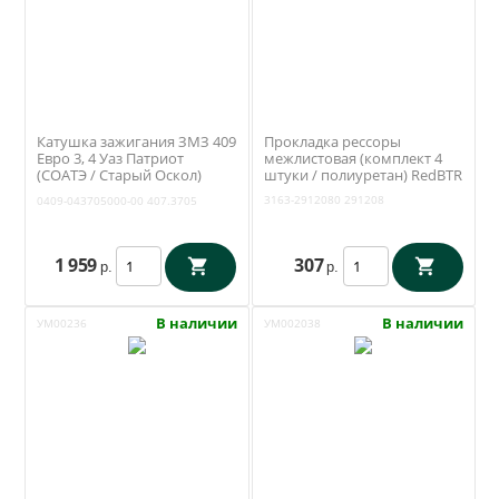
Катушка зажигания ЗМЗ 409
Прокладка рессоры
Евро 3, 4 Уаз Патриот
межлистовая (комплект 4
(СОАТЭ / Старый Оскол)
штуки / полиуретан) RedBTR
407.3705
3163-2912080
291208
0409-043705000-00
407.3705
1 959
307
р.
р.
В наличии
В наличии
УМ00236
УМ002038