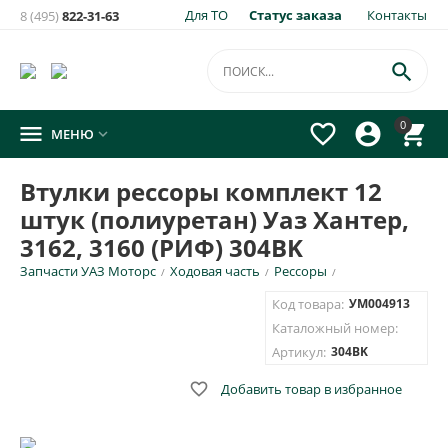
Для ТО
Статус заказа
Контакты
8 (495)
822-31-63
×
Уведомить о появлении на складе
товара:

Втулки рессоры комплект 12 штук (полиуретан) Уаз
0




МЕНЮ

Хантер, 3162, 3160 (РИФ) 304BK
Укажите e-mail и\или номер телефона для SMS уведомления.
Втулки рессоры комплект 12
штук (полиуретан) Уаз Хантер,
E-mail для уведомления письмом
3162, 3160 (РИФ) 304BK
Запчасти УАЗ Моторс
Ходовая часть
Рессоры
/
/
/
Номер телефона для SMS уведомления
Код товара:
УМ004913
Каталожный номер:
Артикул:
304BK

Добавить товар в избранное
ОТПРАВИТЬ