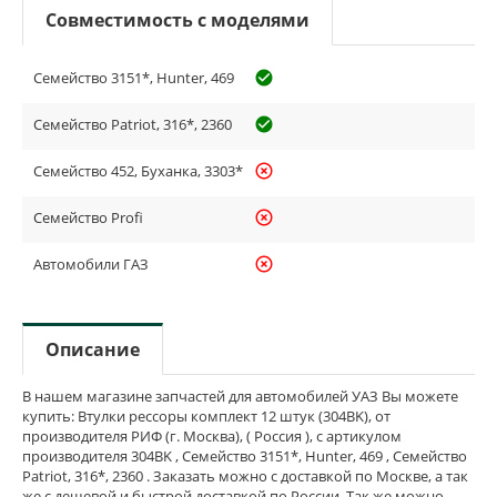
Совместимость с моделями
Семейство 3151*, Hunter, 469
check_circle_outline
Семейство Patriot, 316*, 2360
check_circle_outline
Семейство 452, Буханка, 3303*
highlight_off
Семейство Profi
highlight_off
Автомобили ГАЗ
highlight_off
Описание
В нашем магазине запчастей для автомобилей УАЗ Вы можете
купить: Втулки рессоры комплект 12 штук (304BK), от
производителя РИФ (г. Москва), ( Россия ), с артикулом
производителя 304BK , Семейство 3151*, Hunter, 469 , Семейство
Patriot, 316*, 2360 . Заказать можно с доставкой по Москве, а так
же с дешевой и быстрой доставкой по России. Так же можно