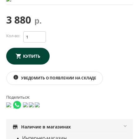
3 880
р.
Кол-во:
КУПИТЬ
info
УВЕДОМИТЬ О ПОЯВЛЕНИИ НА СКЛАДЕ
Поделиться:
store
Наличие в магазинах
Интернет-магазин