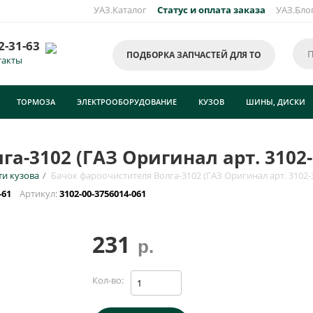
УАЗ.Каталог
Статус и оплата заказа
УАЗ.Бло
Уведомить о появлении на складе товара:
2-31-63
ПОДБОРКА ЗАПЧАСТЕЙ ДЛЯ ТО
такты
ачок фароочистителя Волга-3102 (ГАЗ Оригинал арт. 3102-3756014-
1)
ТОРМОЗА
ЭЛЕКТРООБОРУДОВАНИЕ
КУЗОВ
ШИНЫ, ДИСКИ
кажите e-mail и\или номер телефона для SMS уведомления.
-mail для уведомления письмом
а-3102 (ГАЗ Оригинал арт. 3102-
и кузова
/
Бачок фароочистителя Волга-3102 (ГАЗ Оригинал арт. 3102-
омер телефона для SMS уведомления
-61
Артикул:
3102-00-3756014-061
231
р.
ОТПРАВИТЬ
Кол-во: