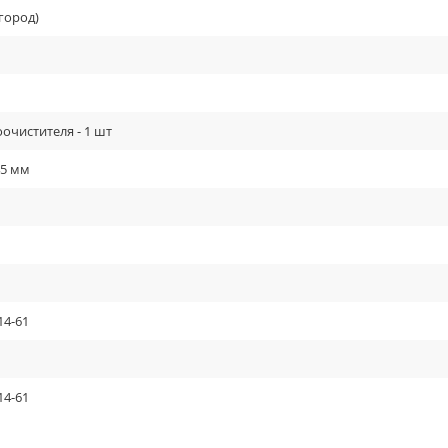
город)
очистителя - 1 шт
45 мм
14-61
14-61