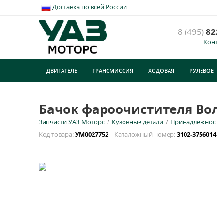
Доставка по всей России
8 (495)
82
Кон
Б
6
ДВИГАТЕЛЬ
ТРАНСМИССИЯ
ХОДОВАЯ
РУЛЕВОЕ
У
ТУРИЗМ
E
Бачок фароочистителя Волг
Запчасти УАЗ Моторс
/
Кузовные детали
/
Принадлежност
Н
Код товара:
УМ0027752
Каталожный номер:
3102-3756014