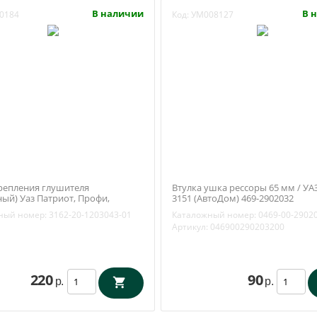
В наличии
В 
0184
Код:
УМ008127
репления глушителя
Втулка ушка рессоры 65 мм / УАЗ
ный) Уаз Патриот, Профи,
3151 (АвтоДом) 469-2902032
 Буханка ЗМЗ 409) (ОАО УАЗ)
ный номер:
3162-20-1203043-01
Каталожный номер:
0469-00-2902
1203043-01
Артикул:
046900290203200
220
90
р.
р.