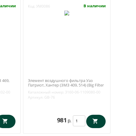
наличии
В наличии
Код:
УМ0086
 469,
Элемент воздушного фильтра Уаз
Патриот, Хантер (ЗМЗ 409, 514) (Big Filter
GB-76) 3160-06-1109080
032-00
Каталожный номер:
3160-06-1109080-00
Артикул:
GB-76
981
р.