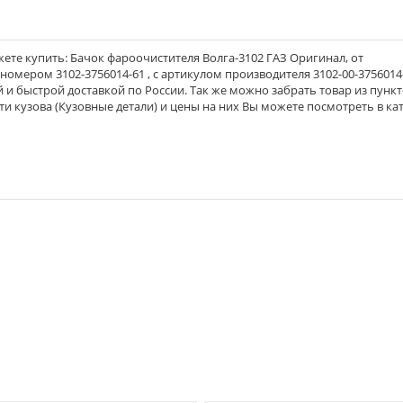
ете купить: Бачок фароочистителя Волга-3102 ГАЗ Оригинал, от
 номером 3102-3756014-61 , с артикулом производителя 3102-00-3756014-
й и быстрой доставкой по России. Так же можно забрать товар из пунк
и кузова (Кузовные детали) и цены на них Вы можете посмотреть в ка