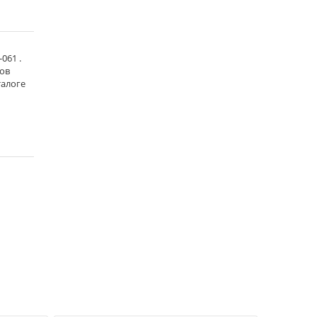
061 .
тов
талоге