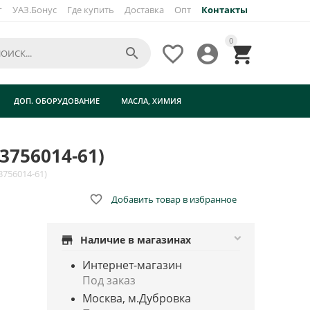
г
УАЗ.Бонус
Где купить
Доставка
Опт
Контакты
×
0




ДОП. ОБОРУДОВАНИЕ
МАСЛА, ХИМИЯ
3756014-61)
3756014-61)

Добавить товар в избранное
store
Наличие в магазинах
Интернет-магазин
Под заказ
Москва, м.Дубровка