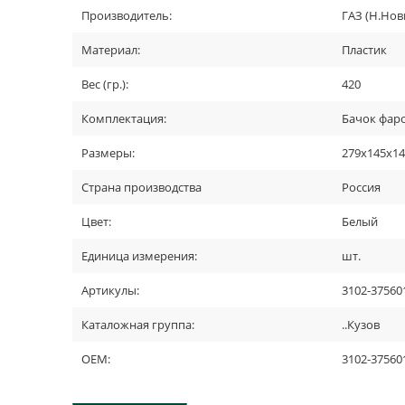
Производитель:
ГАЗ (Н.Нов
Материал:
Пластик
Вес (гр.):
420
Комплектация:
Бачок фаро
Размеры:
279x145x1
Страна производства
Россия
Цвет:
Белый
Единица измерения:
шт.
Артикулы:
3102-37560
Каталожная группа:
..Кузов
OEM:
3102-37560