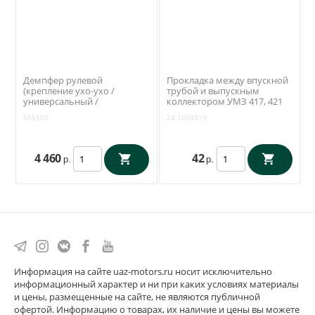
Демпфер рулевой
Прокладка между впускной
(крепление ухо-ухо /
трубой и выпускным
универсальный /
коллектором УМЗ 417, 421
полиуретановые втулки)
ЗМЗ 402 (Антаресс /
555502
24-1008019
RedBTR (555502)
Ульяновск) 24-1008019
4 460
42
р.
р.
Информация на сайте uaz-motors.ru носит исключительно
информационный характер и ни при каких условиях материалы
и цены, размещенные на сайте, не являются публичной
офертой. Информацию о товарах, их наличие и цены вы можете