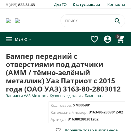
Для ТО
Статус заказа
Контакты
8 (495)
822-31-63
×
Уведомить о появлении на складе
товара:

Бампер передний с отверстиями под датчики (AMM /
0




МЕНЮ

тёмно-зелёный металлик) Уаз Патриот с 2015 года (ОАО
УАЗ) 3163-80-2803012
Бампер передний с
Укажите e-mail и\или номер телефона для SMS уведомления.
отверстиями под датчики
E-mail для уведомления письмом
(AMM / тёмно-зелёный
металлик) Уаз Патриот с 2015
года (ОАО УАЗ) 3163-80-2803012
Номер телефона для SMS уведомления
Запчасти УАЗ Моторс
Кузовные детали
Бампера
/
/
/
Код товара:
УМ006981
Каталожный номер:
3163-80-2803012-02
Артикул:
316380280301202
ОТПРАВИТЬ

Добавить товар в избранное