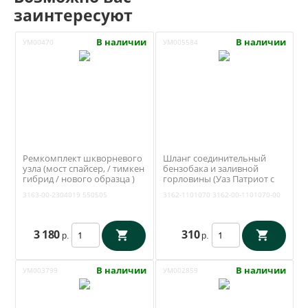
заинтересуют
В наличии
В наличии
УМ00470
УМ005584
Ремкомплект шкворневого
Шланг соединительный
узла (мост спайсер, / тимкен
бензобака и заливной
гибрид / нового образца )
горловины (Уаз Патриот с
(вкладыши, шкворни,
двумя баками) (Ульяновск)
3163-00-2304019
550505
3162-1101070
3162-00-1101070-00
шкворневой ключ) (RedBTR)
3162-1101070
3163-2304019-01
3 180
310
р.
р.
В наличии
В наличии
УМ003799
УМ002859