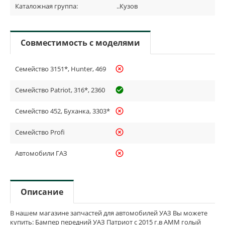
Каталожная группа:
..Кузов
Совместимость с моделями
Семейство 3151*, Hunter, 469
highlight_off
Семейство Patriot, 316*, 2360
check_circle_outline
Семейство 452, Буханка, 3303*
highlight_off
Семейство Profi
highlight_off
Автомобили ГАЗ
highlight_off
Описание
В нашем магазине запчастей для автомобилей УАЗ Вы можете
купить: Бампер передний УАЗ Патриот с 2015 г.в АММ голый