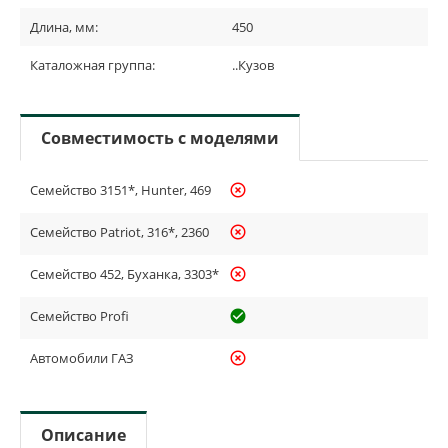
Длина, мм:
450
Каталожная группа:
..Кузов
Совместимость с моделями
Семейство 3151*, Hunter, 469
highlight_off
Семейство Patriot, 316*, 2360
highlight_off
Семейство 452, Буханка, 3303*
highlight_off
Семейство Profi
check_circle_outline
Автомобили ГАЗ
highlight_off
Описание