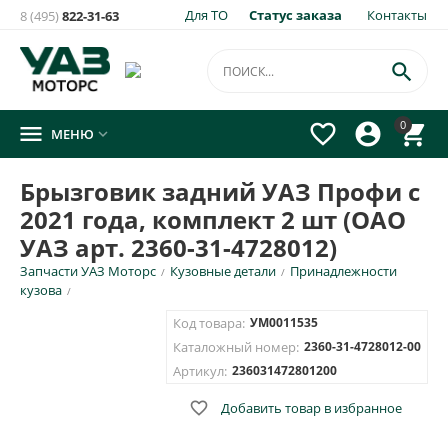
Для ТО
Статус заказа
Контакты
8 (495)
822-31-63
×
Уведомить о появлении на складе
товара:

Брызговик задний УАЗ Профи с 2021 года, комплект 2 шт
0




МЕНЮ

(ОАО УАЗ арт. 2360-31-4728012)
Укажите e-mail и\или номер телефона для SMS уведомления.
Брызговик задний УАЗ Профи с
2021 года, комплект 2 шт (ОАО
E-mail для уведомления письмом
УАЗ арт. 2360-31-4728012)
Запчасти УАЗ Моторс
Кузовные детали
Принадлежности
/
/
Номер телефона для SMS уведомления
кузова
/
Код товара:
УМ0011535
Каталожный номер:
2360-31-4728012-00
Артикул:
236031472801200
ОТПРАВИТЬ

Добавить товар в избранное