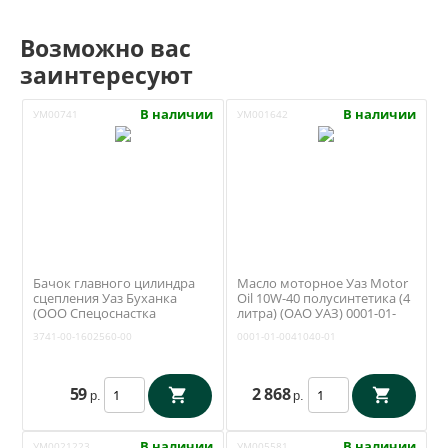
Возможно вас
заинтересуют
В наличии
В наличии
УМ00741
УМ001642
Бачок главного цилиндра
Масло моторное Уаз Motor
сцепления Уаз Буханка
Oil 10W-40 полусинтетика (4
(ООО Спецоснастка
литра) (ОАО УАЗ) 0001-01-
Сызрань) 3741-00-1602560-00
0041040-01
3741-00-1602560-00
0001-01-0041040-01
59
2 868
р.
р.
В наличии
В наличии
УМ0021223
УМ005581