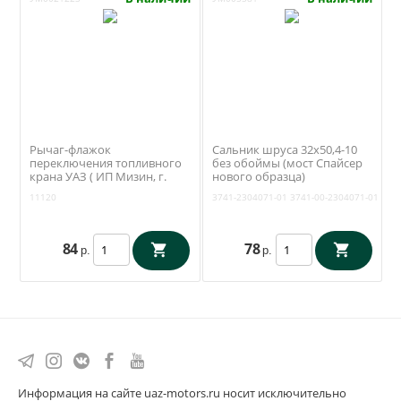
Рычаг-флажок
Сальник шруса 32х50,4-10
переключения топливного
без обоймы (мост Спайсер
крана УАЗ ( ИП Мизин, г.
нового образца)
Ульяновск)
(Уралэластомер) 3741-
11120
3741-2304071-01
3741-00-2304071-01
2304071-01
84
78
р.
р.
Информация на сайте uaz-motors.ru носит исключительно