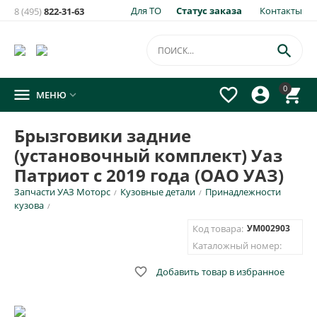
Для ТО
Статус заказа
Контакты
8 (495)
822-31-63
×
Уведомить о появлении на складе
товара:

Брызговики задние (установочный комплект) Уаз
0




МЕНЮ

Патриот с 2019 года (ОАО УАЗ)
Укажите e-mail и\или номер телефона для SMS уведомления.
Брызговики задние
(установочный комплект) Уаз
E-mail для уведомления письмом
Патриот с 2019 года (ОАО УАЗ)
Запчасти УАЗ Моторс
Кузовные детали
Принадлежности
/
/
Номер телефона для SMS уведомления
кузова
/
Код товара:
УМ002903
Каталожный номер:

Добавить товар в избранное
ОТПРАВИТЬ