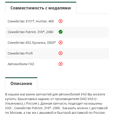
Совместимость с моделями
Семейство 3151*, Hunter, 469
highlight_off
Семейство Patriot, 316*, 2360
check_circle_outline
Семейство 452, Буханка, 3303*
highlight_off
Семейство Profi
highlight_off
Автомобили ГАЗ
highlight_off
Описание
В нашем магазине запчастей для автомобилей УАЗ Вы можете
купить: Брызговики задние, от производителя ОАО УАЗ (г.
Ульяновск), ( Россия ). Данная запчасть подходит на машины
УАЗ: , Семейство Patriot, 316*, 2360 . Заказать можно с доставкой
по Москве, а так же с дешевой и быстрой доставкой по России.