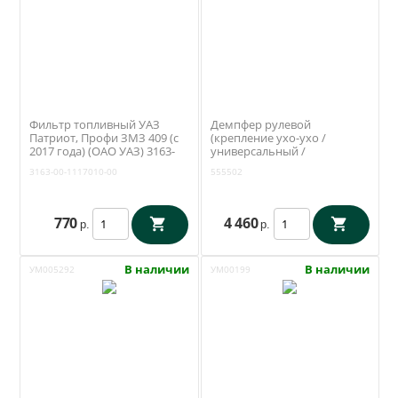
Фильтр топливный УАЗ
Демпфер рулевой
Патриот, Профи ЗМЗ 409 (с
(крепление ухо-ухо /
2017 года) (ОАО УАЗ) 3163-
универсальный /
00-1117010-00
полиуретановые втулки)
3163-00-1117010-00
555502
RedBTR (555502)
770
4 460
р.
р.
В наличии
В наличии
УМ005292
УМ00199