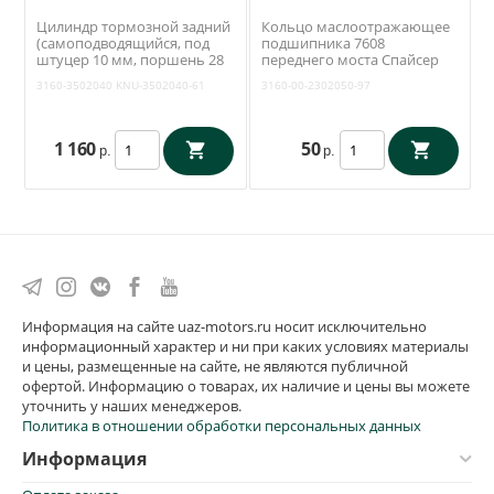
Цилиндр тормозной задний
Кольцо маслоотражающее
(самоподводящийся, под
подшипника 7608
штуцер 10 мм, поршень 28
переднего моста Спайсер
мм) Уаз 3163, 31519, 3741
(ОАО УАЗ) 3160-00-2302050-
3160-3502040
KNU-3502040-61
3160-00-2302050-97
(Tanaki) 3160-3502040
97
1 160
50
р.
р.
Информация на сайте uaz-motors.ru носит исключительно
информационный характер и ни при каких условиях материалы
и цены, размещенные на сайте, не являются публичной
офертой. Информацию о товарах, их наличие и цены вы можете
уточнить у наших менеджеров.
Политика в отношении обработки персональных данных
Информация