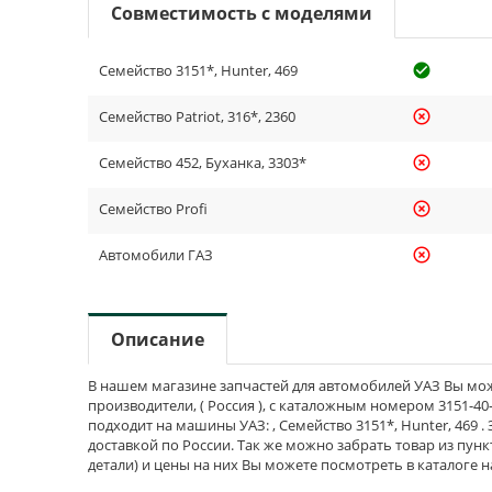
Совместимость с моделями
Семейство 3151*, Hunter, 469
check_cir
Семейство Patriot, 316*, 2360
highlight_off
Семейство 452, Буханка, 3303*
highlight_off
Семейство Profi
highlight_off
Автомобили ГАЗ
highlight_off
Описание
В нашем магазине запчастей для автомобилей УАЗ Вы мож
производители, ( Россия ), с каталожным номером 3151-40-
подходит на машины УАЗ: , Семейство 3151*, Hunter, 469 .
доставкой по России. Так же можно забрать товар из пунк
детали) и цены на них Вы можете посмотреть в каталоге 