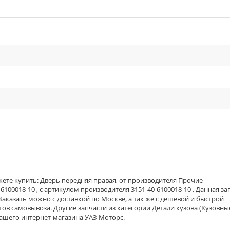
cle_outline
ете купить: Дверь передняя правая, от производителя Прочие
6100018-10 , с артикулом производителя 3151-40-6100018-10 . Данная за
 Заказать можно с доставкой по Москве, а так же с дешевой и быстрой
тов самовывоза. Другие запчасти из категории Детали кузова (Кузовны
нашего интернет-магазина УАЗ Моторс.