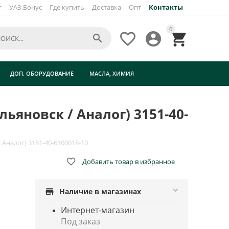
г
УАЗ.Бонус
Где купить
Доставка
Опт
Контакты
×
0




ск
ДОП. ОБОРУДОВАНИЕ
МАСЛА, ХИМИЯ
льяновск / Аналог) 3151-40-
 Аналог) 3151-40-6100018-10

Добавить товар в избранное
store
Наличие в магазинах
Интернет-магазин
Под заказ