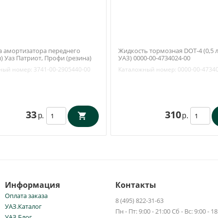
 амортизатора переднего
Жидкость тормозная DOT-4 (0,5 
) Уаз Патриот, Профи (резина)
УАЗ) 0000-00-4734024-00
2905440-00
ный номер:
3741-00-2905440-00
Каталожный номер:
0000-00-4734
33
310
р.
р.
Информация
Контакты
Оплата заказа
8 (495) 822-31-63
УАЗ.Каталог
Пн - Пт: 9:00 - 21:00 Сб - Вс: 9:00 - 18
УАЗ.Блог