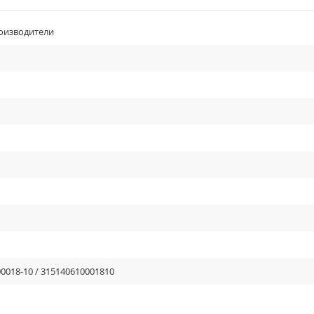
оизводители
00018-10 / 315140610001810