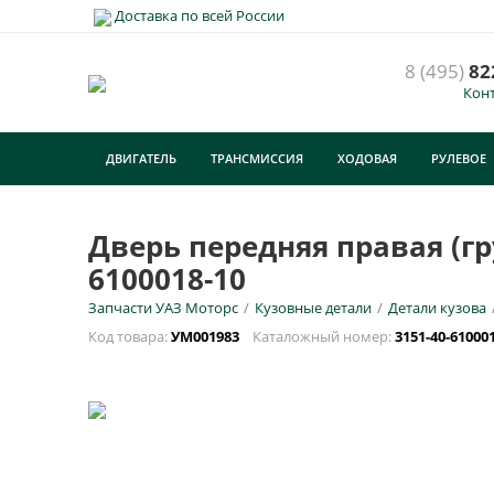
Доставка по всей России
8 (495)
82
Кон
Д
/
ДВИГАТЕЛЬ
ТРАНСМИССИЯ
ХОДОВАЯ
РУЛЕВОЕ
У
ТУРИЗМ
E
Дверь передняя правая (гру
6100018-10
Н
Запчасти УАЗ Моторс
/
Кузовные детали
/
Детали кузова
Код товара:
УМ001983
Каталожный номер:
3151-40-61000