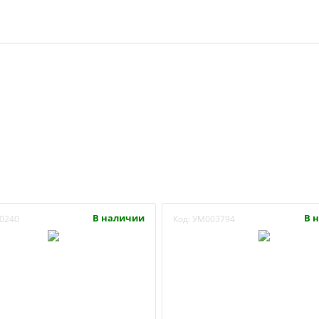
В наличии
В 
0240
Код:
УМ003794