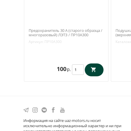
Предохранитель 30 А (старого образца /
Подушка
многоразовый) ЛЭТЗ / ПР10А300
(верхняя
3741-00-
Артикул:
ПР10А300
Каталож
100
р.
Информация на сайте uaz-motors.ru носит
исключительно информационный характер и ни при