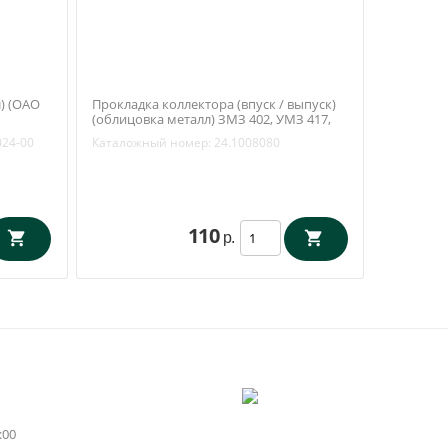
л) (ОАО
Прокладка коллектора (впуск / выпуск)
(облицовка металл) ЗМЗ 402, УМЗ 417,
421 (Антаресс / Ульяновск) 24.1008080
024-00
Каталожный номер:
24.1008080
110
р.
:00