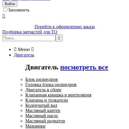
Войти
Запомнить

Перейти к оформлению заказа
Подборка запчастей для ТО


Меню

Двигатель
Двигатель
посмотреть все
Блок цилиндров
Головка блока цилиндров
Двигатель в сборе
Клапанная крышка и вентиляция
Клапаны и толкатели
Коленчатый вал
Масляный картер
Масляный насос
Масляный радиатор
Маховики