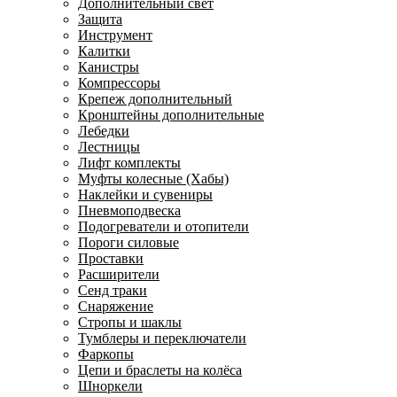
Дополнительный свет
Защита
Инструмент
Калитки
Канистры
Компрессоры
Крепеж дополнительный
Кронштейны дополнительные
Лебедки
Лестницы
Лифт комплекты
Муфты колесные (Хабы)
Наклейки и сувениры
Пневмоподвеска
Подогреватели и отопители
Пороги силовые
Проставки
Расширители
Сенд траки
Снаряжение
Стропы и шаклы
Тумблеры и переключатели
Фаркопы
Цепи и браслеты на колёса
Шноркели