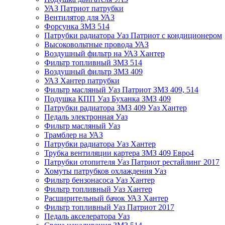
УАЗ Патриот патрубки
Вентилятор для УАЗ
Форсунка ЗМЗ 514
Патрубки радиатора Уаз Патриот с кондиционером
Высоковольтные провода УАЗ
Воздушный фильтр на УАЗ Хантер
Фильтр топливный ЗМЗ 514
Воздушный фильтр ЗМЗ 409
УАЗ Хантер патрубки
Фильтр масляный Уаз Патриот ЗМЗ 409, 514
Подушка КПП Уаз Буханка ЗМЗ 409
Патрубки радиатора ЗМЗ 409 Уаз Хантер
Педаль электронная Уаз
Фильтр масляный Уаз
Трамблер на УАЗ
Патрубки радиатора Уаз Хантер
Трубка вентиляции картера ЗМЗ 409 Евро4
Патрубки отопителя Уаз Патриот рестайлинг 2017
Хомуты патрубков охлаждения Уаз
Фильтр бензонасоса Уаз Хантер
Фильтр топливный Уаз Хантер
Расширительный бачок УАЗ Хантер
Фильтр топливный Уаз Патриот 2017
Педаль акселератора Уаз