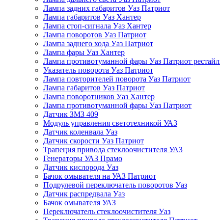
Лампа задних габаритов Уаз Патриот
Лампа габаритов Уаз Хантер
Лампа стоп-сигнала Уаз Хантер
Лампа поворотов Уаз Патриот
Лампа заднего хода Уаз Патриот
Лампа фары Уаз Хантер
Лампа противотуманной фары Уаз Патриот рестай
Указатель поворота Уаз Патриот
Лампа повторителей поворота Уаз Патриот
Лампа габаритов Уаз Патриот
Лампа поворотников Уаз Хантер
Лампа противотуманной фары Уаз Патриот
Датчик ЗМЗ 409
Модуль управления светотехникой УАЗ
Датчик коленвала Уаз
Датчик скорости Уаз Патриот
Трапеция привода стеклоочистителя УАЗ
Генераторы УАЗ Прамо
Датчик кислорода Уаз
Бачок омывателя на УАЗ Патриот
Подрулевой переключатель поворотов Уаз
Датчик распредвала Уаз
Бачок омывателя УАЗ
Переключатель стеклоочистителя Уаз