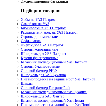
Экспедиционные багажники
Подборки товаров:
Хабы на УАЗ Патриот
Самоблок на УАЗ
Блокировки в УАЗ Патриот
Расширители арок на УАЗ Патриот
Стропы динамические
Софт-шаклы
Лифт кузова УАЗ Патриот
Стропы корозащитные
Шноркель для УАЗ Патриот
Крюки буксировочные
Багажник экспедиционный Уаз Патриот
Стропы буксировочные
Силовой бампер РИФ
Шноркель для УАЗ Буханка
Пневмоподвеска на задний мост Уаз Патриот
Шаклы
Силовой бампер Патриот Риф
Багажник экспедиционный Уаз Буханка
Шноркель для УАЗ Хантер
Багажник экспедиционный Уаз Пикап
Пневмоподвеска на задний мост Уаз Профи