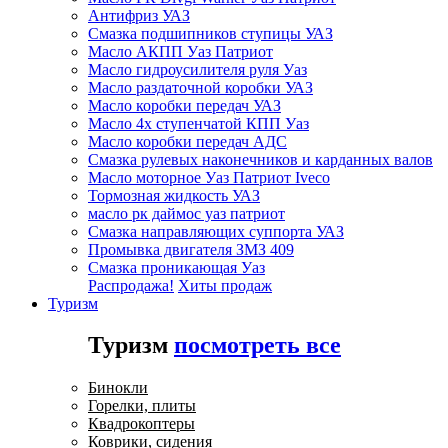
Антифриз УАЗ
Смазка подшипников ступицы УАЗ
Масло АКПП Уаз Патриот
Масло гидроусилителя руля Уаз
Масло раздаточной коробки УАЗ
Масло коробки передач УАЗ
Масло 4х ступенчатой КПП Уаз
Масло коробки передач АДС
Смазка рулевых наконечников и карданных валов
Масло моторное Уаз Патриот Iveco
Тормозная жидкость УАЗ
масло рк даймос уаз патриот
Смазка направляющих суппорта УАЗ
Промывка двигателя ЗМЗ 409
Смазка проникающая Уаз
Распродажа!
Хиты продаж
Туризм
Туризм
посмотреть все
Бинокли
Горелки, плиты
Квадрокоптеры
Коврики, сидения