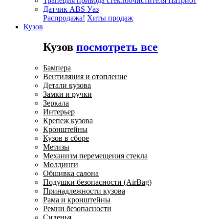
Трапеция привода стеклоочистителя Патриот
Датчик ABS Уаз
Распродажа!
Хиты продаж
Кузов
Кузов
посмотреть все
Бампера
Вентиляция и отопление
Детали кузова
Замки и ручки
Зеркала
Интерьер
Крепеж кузова
Кронштейны
Кузов в сборе
Метизы
Механизм перемещения стекла
Молдинги
Обшивка салона
Подушки безопасности (AirBag)
Принадлежности кузова
Рама и кронштейны
Ремни безопасности
Сиденья