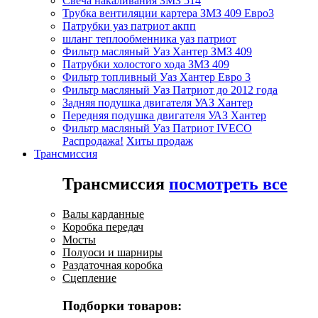
Свеча накаливания ЗМЗ 514
Трубка вентиляции картера ЗМЗ 409 Евро3
Патрубки уаз патриот акпп
шланг теплообменника уаз патриот
Фильтр масляный Уаз Хантер ЗМЗ 409
Патрубки холостого хода ЗМЗ 409
Фильтр топливный Уаз Хантер Евро 3
Фильтр масляный Уаз Патриот до 2012 года
Задняя подушка двигателя УАЗ Хантер
Передняя подушка двигателя УАЗ Хантер
Фильтр масляный Уаз Патриот IVECO
Распродажа!
Хиты продаж
Трансмиссия
Трансмиссия
посмотреть все
Валы карданные
Коробка передач
Мосты
Полуоси и шарниры
Раздаточная коробка
Сцепление
Подборки товаров: