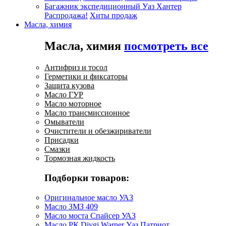
Багажник экспедиционный Уаз Хантер
Распродажа!
Хиты продаж
Масла, химия
Масла, химия
посмотреть все
Антифриз и тосол
Герметики и фиксаторы
Защита кузова
Масло ГУР
Масло моторное
Масло трансмиссионное
Омыватели
Очистители и обезжириватели
Присадки
Смазки
Тормозная жидкость
Подборки товаров:
Оригинальное масло УАЗ
Масло ЗМЗ 409
Масло моста Спайсер УАЗ
Масло РК Divgi Warner Уаз Патриот