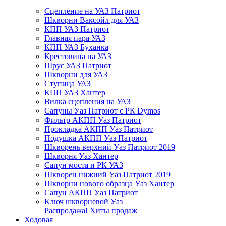
Сцепление на УАЗ Патриот
Шкворни Ваксойл для УАЗ
КПП УАЗ Патриот
Главная пара УАЗ
КПП УАЗ Буханка
Крестовина на УАЗ
Шрус УАЗ Патриот
Шкворни для УАЗ
Ступица УАЗ
КПП УАЗ Хантер
Вилка сцепления на УАЗ
Сапуны Уаз Патриот с РК Dymos
Фильтр АКПП Уаз Патриот
Прокладка АКПП Уаз Патриот
Подушка АКПП Уаз Патриот
Шкворень верхний Уаз Патриот 2019
Шкворня Уаз Хантер
Сапун моста и РК УАЗ
Шкворен нижний Уаз Патриот 2019
Шкворни нового образца Уаз Хантер
Сапун АКПП Уаз Патриот
Ключ шкворневой Уаз
Распродажа!
Хиты продаж
Ходовая