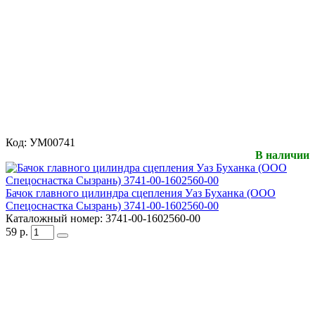
Код:
УМ00741
В наличии
Бачок главного цилиндра сцепления Уаз Буханка (ООО
Спецоснастка Сызрань) 3741-00-1602560-00
Каталожный номер:
3741-00-1602560-00
59
р.