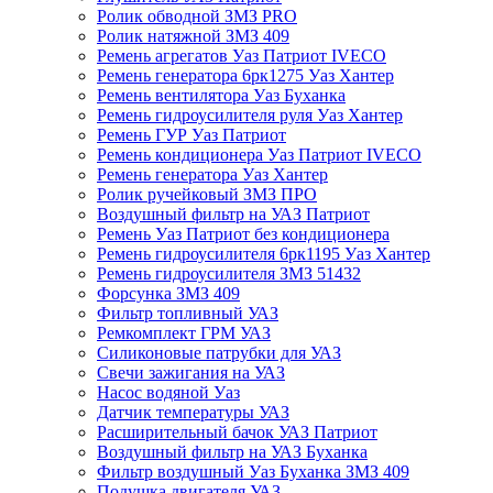
Ролик обводной ЗМЗ PRO
Ролик натяжной ЗМЗ 409
Ремень агрегатов Уаз Патриот IVECO
Ремень генератора 6рк1275 Уаз Хантер
Ремень вентилятора Уаз Буханка
Ремень гидроусилителя руля Уаз Хантер
Ремень ГУР Уаз Патриот
Ремень кондиционера Уаз Патриот IVECO
Ремень генератора Уаз Хантер
Ролик ручейковый ЗМЗ ПРО
Воздушный фильтр на УАЗ Патриот
Ремень Уаз Патриот без кондиционера
Ремень гидроусилителя 6рк1195 Уаз Хантер
Ремень гидроусилителя ЗМЗ 51432
Форсунка ЗМЗ 409
Фильтр топливный УАЗ
Ремкомплект ГРМ УАЗ
Силиконовые патрубки для УАЗ
Свечи зажигания на УАЗ
Насос водяной Уаз
Датчик температуры УАЗ
Расширительный бачок УАЗ Патриот
Воздушный фильтр на УАЗ Буханка
Фильтр воздушный Уаз Буханка ЗМЗ 409
Подушка двигателя УАЗ