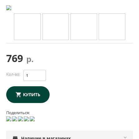
769
р.
Кол-во:
КУПИТЬ
Поделиться:
store
Наличие в магазинах