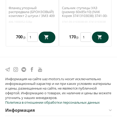
Фланец упорный
Сальник ступицы УАЗ
распредвала (БРОНЗОВЫЙ)
(размер 60х85х10) (NAK
комплект 2 штуки / ЗМЗ 409
Корея 37413103038) 3741-00-
(БонТрейд)
3103038-00
406.1006052-02Бр
3741-00-3103038-00
37413103038
700
170
р.
р.
Информация на сайте uaz-motors.ru носит исключительно
информационный характер и ни при каких условиях материалы
и цены, размещенные на сайте, не являются публичной
офертой. Информацию о товарах, их наличие и цены вы можете
уточнить у наших менеджеров.
Политика в отношении обработки персональных данных
Информация