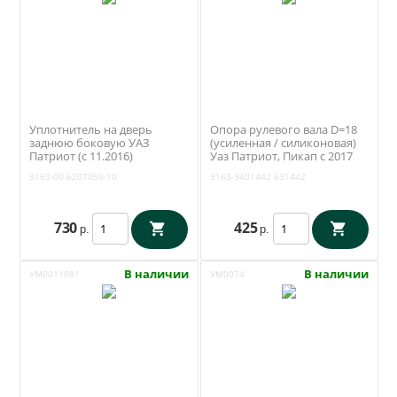
Уплотнитель на дверь
Опора рулевого вала D=18
заднюю боковую УАЗ
(усиленная / силиконовая)
Патриот (с 11.2016)
Уаз Патриот, Пикап с 2017
(Уралэластотехника /
года (RedBTR) 3163-3401442
3163-00-6207050-10
3163-3401442
631442
Екатеринбург) 3163-00-
6207050-10
730
425
р.
р.
В наличии
В наличии
УМ0011081
УМ0074