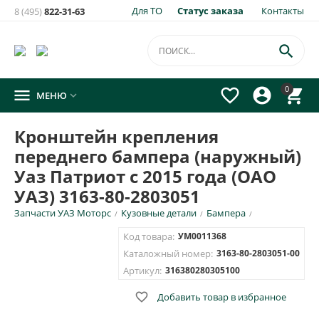
Для ТО
Статус заказа
Контакты
8 (495)
822-31-63

0




МЕНЮ

Кронштейн крепления
переднего бампера (наружный)
Уаз Патриот с 2015 года (ОАО
УАЗ) 3163-80-2803051
Запчасти УАЗ Моторс
Кузовные детали
Бампера
/
/
/
Код товара:
УМ0011368
Каталожный номер:
3163-80-2803051-00
Артикул:
316380280305100

Добавить товар в избранное