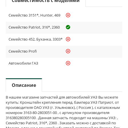
Совместимость с моделями
Семейство 3151*, Hunter, 469
highlight_off
Семейство Patriot, 316*, 2360
check_circle_outline
Семейство 452, Буханка, 3303*
highlight_off
Семейство Profi
highlight_off
Автомобили ГАЗ
highlight_off
Описание
В нашем магазине запчастей для автомобилей УАЗ Вы можете
купить: Кронштейн крепления перед. бампера УАЗ Патриот, от
производителя ОАО УАЗ (г. Ульяновск), ( Россия ), с каталожным
номером 3163-80-2803051-00 , с артикулом производителя
316380280305100 . Данная запчасть подходит на машины УАЗ: ,
Семейство Patriot, 316*, 2360 . Заказать можно с доставкой по
Москве, а так же с дешевой и быстрой доставкой по России. Так