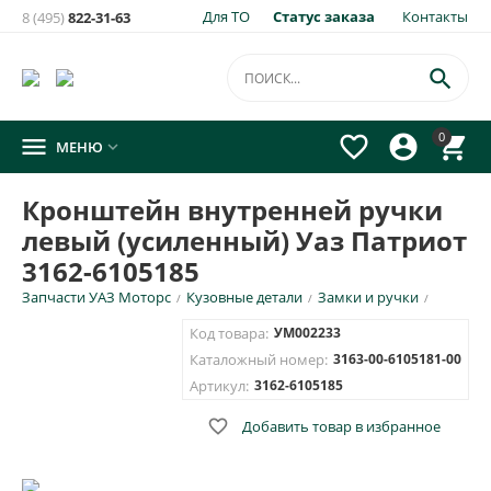
Для ТО
Статус заказа
Контакты
8 (495)
822-31-63

0




МЕНЮ

Кронштейн внутренней ручки
левый (усиленный) Уаз Патриот
3162-6105185
Запчасти УАЗ Моторс
Кузовные детали
Замки и ручки
/
/
/
Код товара:
УМ002233
Каталожный номер:
3163-00-6105181-00
Артикул:
3162-6105185

Добавить товар в избранное