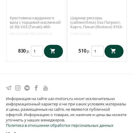
Крестовина карданного
Шарнир рессоры
вала с торцевой масленкой
(сайлентблок) Уаз Патриот,
(d 30) УАЗ (Tanaki) 469-
Карго, Пикап (Rosteco) 3163-
2201030
00-2912020
469-2201030
TKG-2201025-51
3163-2912020
830
510
р.
р.
Информация на сайте uaz-motors.ru носит исключительно
информационный характер и ни при каких условиях материалы
и цены, размещенные на сайте, не являются публичной
офертой. Информацию о товарах, их наличие и цены вы можете
уточнить у наших менеджеров.
Политика в отношении обработки персональных данных