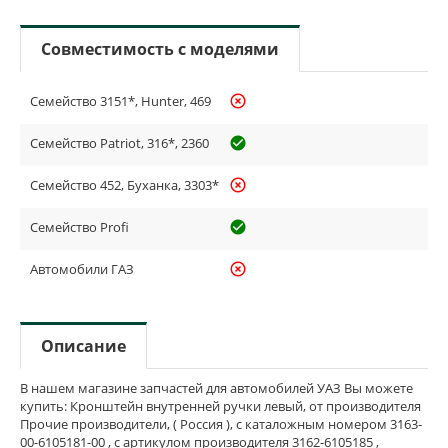
Совместимость с моделями
Семейство 3151*, Hunter, 469
highlight_off
Семейство Patriot, 316*, 2360
check_circle_outline
Семейство 452, Буханка, 3303*
highlight_off
Семейство Profi
check_circle_outline
Автомобили ГАЗ
highlight_off
Описание
В нашем магазине запчастей для автомобилей УАЗ Вы можете
купить: Кронштейн внутренней ручки левый, от производителя
Прочие производители, ( Россия ), с каталожным номером 3163-
00-6105181-00 , с артикулом производителя 3162-6105185 ,