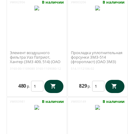
В наличии
В наличии
УМ002956
УМ003206
Элемент воздушного
Прокладка уплотнительная
фильтра Уаз Патриот,
форсунки ЗМЗ-514
Хантер (ЗМЗ 409, 514) (ОАО
(фторопласт) (ОАО ЗМЗ)
Цитрон / Михайловск) 3160-
514.1112106-02
3160-00-1109080
3160-1109080-12
514.1112106-02
00-1109080
480
829
р.
р.
В наличии
В наличии
УМ003981
УМ003149