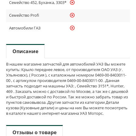
Семейство 452, Буханка, 3303*
highlight_off
Семейство Profi
highlight_off
Автомобили ГАЗ
highlight_off
Описание
В нашем магазине запчастей для автомобилей УАЗ Вы можете
купить: Крыло переднее левое, от производителя ОАО УАЗ (г.
Ульяновск), ( Россия ), с каталожным номером 0469-00-8403011-
00 , с артикулом производителя 0469-00-8403011-00 . Данная
запчасть подходит на машины УАЗ: , Семейство 3151*, Hunter,
469 . Заказать можно с доставкой по Москве, а так же с дешевой
и быстрой доставкой по России. Так же можно забрать товар из
пунктов самовывоза. Другие запчасти из категории Детали
кузова (Кузовные детали) и цены на них Вы можете посмотреть
в каталоге нашего интернет-магазина УАЗ Моторс.
Отзывы о товаре