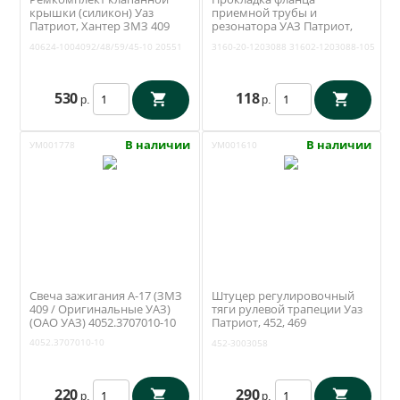
крышки (силикон) Уаз
приемной трубы и
Патриот, Хантер ЗМЗ 409
резонатора УАЗ Патриот,
Евро 4, 5 (10 отверстий)
Хантер (ЗМЗ 409, 514)
40624-1004092/48/59/45-10
20551
3160-20-1203088
31602-1203088-105
Ростеко 40624-
облицовка метал (Квадратис
1004092/48/59/45-10
Воронеж) 3160-20-1203088
530
118
р.
р.
В наличии
В наличии
УМ001778
УМ001610
Свеча зажигания А-17 (ЗМЗ
Штуцер регулировочный
409 / Оригинальные УАЗ)
тяги рулевой трапеции Уаз
(ОАО УАЗ) 4052.3707010-10
Патриот, 452, 469
(Ульяновск) 452-3003058
4052.3707010-10
452-3003058
220
290
р.
р.