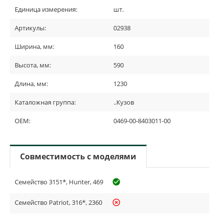
Единица измерения:
шт.
Артикулы:
02938
Ширина, мм:
160
Высота, мм:
590
Длина, мм:
1230
Каталожная группа:
..Кузов
OEM:
0469-00-8403011-00
Совместимость с моделями
Семейство 3151*, Hunter, 469
check_circle_outline
Семейство Patriot, 316*, 2360
highlight_off