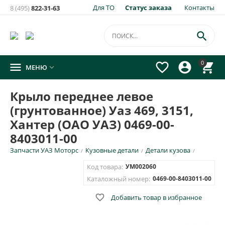
Для ТО
Статус заказа
Контакты
8 (495)
822-31-63
×
Уведомить о появлении на складе
товара:

Крыло переднее левое (грунтованное) Уаз 469, 3151,
0




МЕНЮ

Хантер (ОАО УАЗ) 0469-00-8403011-00
Укажите e-mail и\или номер телефона для SMS уведомления.
Крыло переднее левое
(грунтованное) Уаз 469, 3151,
E-mail для уведомления письмом
Хантер (ОАО УАЗ) 0469-00-
8403011-00
Номер телефона для SMS уведомления
Запчасти УАЗ Моторс
Кузовные детали
Детали кузова
/
/
/
Код товара:
УМ002060
Каталожный номер:
0469-00-8403011-00

Добавить товар в избранное
ОТПРАВИТЬ