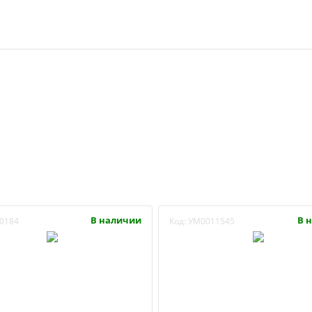
В наличии
В 
0184
Код:
УМ0011545