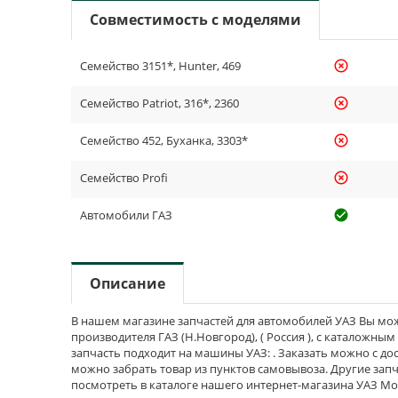
Совместимость с моделями
Семейство 3151*, Hunter, 469
highlight_off
Семейство Patriot, 316*, 2360
highlight_off
Семейство 452, Буханка, 3303*
highlight_off
Семейство Profi
highlight_off
Автомобили ГАЗ
check_cir
Описание
В нашем магазине запчастей для автомобилей УАЗ Вы мож
производителя ГАЗ (Н.Новгород), ( Россия ), с каталожны
запчасть подходит на машины УАЗ: . Заказать можно с дос
можно забрать товар из пунктов самовывоза. Другие запч
посмотреть в каталоге нашего интернет-магазина УАЗ Мо