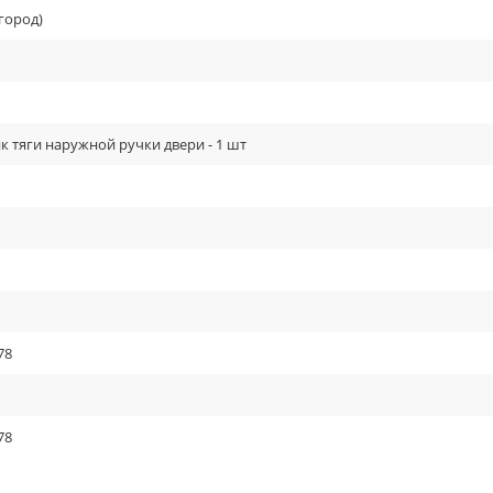
город)
 тяги наружной ручки двери - 1 шт
78
78