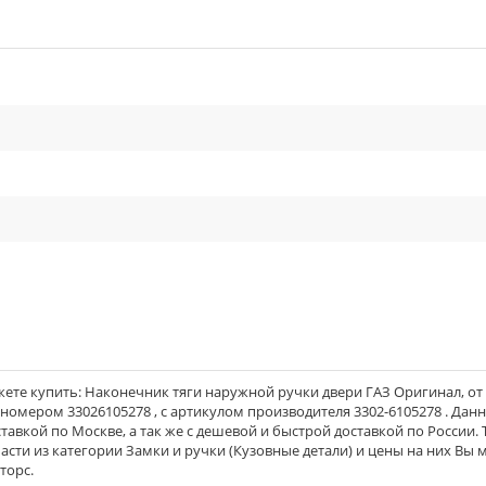
cle_outline
ете купить: Наконечник тяги наружной ручки двери ГАЗ Оригинал, от
м номером 33026105278 , с артикулом производителя 3302-6105278 . Дан
тавкой по Москве, а так же с дешевой и быстрой доставкой по России. 
асти из категории Замки и ручки (Кузовные детали) и цены на них Вы 
торс.