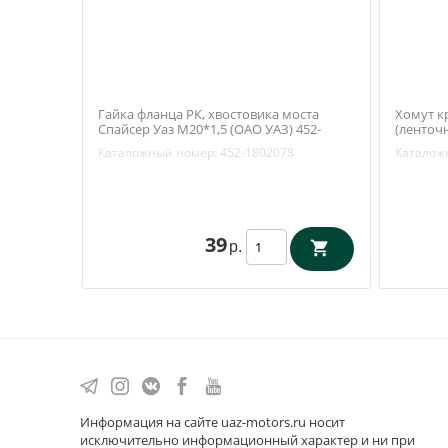
Гайка фланца РК, хвостовика моста
Хомут к
Спайсер Уаз М20*1,5 (ОАО УАЗ) 452-
(ленточ
1802078
(Хантер,
Каталожный номер:
452-1802078
Каталож
3162-20-
39
р.
Информация на сайте uaz-motors.ru носит
исключительно информационный характер и ни при