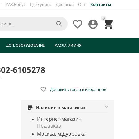
г
УАЗ.Бонус
Где купить
Доставка
Опт
Контакты
×
0




ДОП. ОБОРУДОВАНИЕ
МАСЛА, ХИМИЯ
02-6105278
8

Добавить товар в избранное
store
Наличие в магазинах
Интернет-магазин
Под заказ
Москва, м.Дубровка