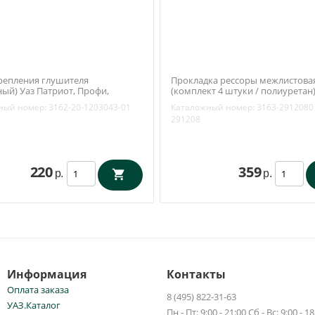
репления глушителя
Прокладка рессоры межлистова
ный) Уаз Патриот, Профи,
(комплект 4 штуки / полиуретан
 Буханка ЗМЗ 409) (ОАО УАЗ)
ный номер:
3162-20-1203043-01
Каталожный номер:
3163-2912080
1203043-01
291208
220
359
р.
р.
Информация
Контакты
Оплата заказа
8 (495) 822-31-63
УАЗ.Каталог
Пн - Пт: 9:00 - 21:00 Сб - Вс: 9:00 - 18