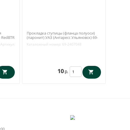
я
Прокладка ступицы (фланца полуоси)
) RedBTR
(паронит) УАЗ (Антаресс Ульяновск) 69-
2407048
Артикул:
Каталожный номер:
69-2407048
10
р.
:00