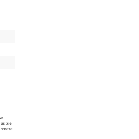
ная
Так же
можете