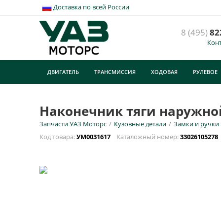
Доставка по всей России
8 (495)
82
Кон
Н
6
ДВИГАТЕЛЬ
ТРАНСМИССИЯ
ХОДОВАЯ
РУЛЕВОЕ
У
ТУРИЗМ
E
Наконечник тяги наружной
Запчасти УАЗ Моторс
/
Кузовные детали
/
Замки и ручки
Н
Код товара:
УМ0031617
Каталожный номер:
33026105278