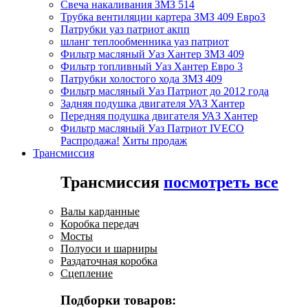
Свеча накаливания ЗМЗ 514
Трубка вентиляции картера ЗМЗ 409 Евро3
Патрубки уаз патриот акпп
шланг теплообменника уаз патриот
Фильтр масляный Уаз Хантер ЗМЗ 409
Фильтр топливный Уаз Хантер Евро 3
Патрубки холостого хода ЗМЗ 409
Фильтр масляный Уаз Патриот до 2012 года
Задняя подушка двигателя УАЗ Хантер
Передняя подушка двигателя УАЗ Хантер
Фильтр масляный Уаз Патриот IVECO
Распродажа!
Хиты продаж
Трансмиссия
Трансмиссия
посмотреть все
Валы карданные
Коробка передач
Мосты
Полуоси и шарниры
Раздаточная коробка
Сцепление
Подборки товаров: