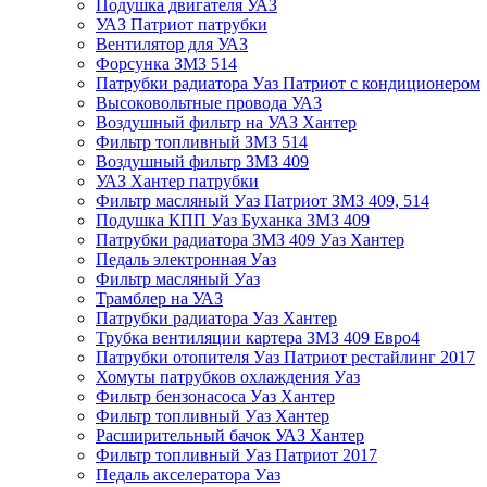
Подушка двигателя УАЗ
УАЗ Патриот патрубки
Вентилятор для УАЗ
Форсунка ЗМЗ 514
Патрубки радиатора Уаз Патриот с кондиционером
Высоковольтные провода УАЗ
Воздушный фильтр на УАЗ Хантер
Фильтр топливный ЗМЗ 514
Воздушный фильтр ЗМЗ 409
УАЗ Хантер патрубки
Фильтр масляный Уаз Патриот ЗМЗ 409, 514
Подушка КПП Уаз Буханка ЗМЗ 409
Патрубки радиатора ЗМЗ 409 Уаз Хантер
Педаль электронная Уаз
Фильтр масляный Уаз
Трамблер на УАЗ
Патрубки радиатора Уаз Хантер
Трубка вентиляции картера ЗМЗ 409 Евро4
Патрубки отопителя Уаз Патриот рестайлинг 2017
Хомуты патрубков охлаждения Уаз
Фильтр бензонасоса Уаз Хантер
Фильтр топливный Уаз Хантер
Расширительный бачок УАЗ Хантер
Фильтр топливный Уаз Патриот 2017
Педаль акселератора Уаз