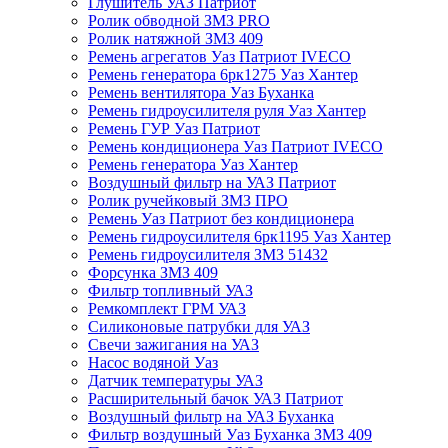
Глушитель УАЗ Патриот
Ролик обводной ЗМЗ PRO
Ролик натяжной ЗМЗ 409
Ремень агрегатов Уаз Патриот IVECO
Ремень генератора 6рк1275 Уаз Хантер
Ремень вентилятора Уаз Буханка
Ремень гидроусилителя руля Уаз Хантер
Ремень ГУР Уаз Патриот
Ремень кондиционера Уаз Патриот IVECO
Ремень генератора Уаз Хантер
Воздушный фильтр на УАЗ Патриот
Ролик ручейковый ЗМЗ ПРО
Ремень Уаз Патриот без кондиционера
Ремень гидроусилителя 6рк1195 Уаз Хантер
Ремень гидроусилителя ЗМЗ 51432
Форсунка ЗМЗ 409
Фильтр топливный УАЗ
Ремкомплект ГРМ УАЗ
Силиконовые патрубки для УАЗ
Свечи зажигания на УАЗ
Насос водяной Уаз
Датчик температуры УАЗ
Расширительный бачок УАЗ Патриот
Воздушный фильтр на УАЗ Буханка
Фильтр воздушный Уаз Буханка ЗМЗ 409