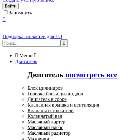
Войти
Запомнить

Подборка запчастей для ТО


Меню

Двигатель
Двигатель
посмотреть все
Блок цилиндров
Головка блока цилиндров
Двигатель в сборе
Клапанная крышка и вентиляция
Клапаны и толкатели
Коленчатый вал
Масляный картер
Масляный насос
Масляный радиатор
Маховики