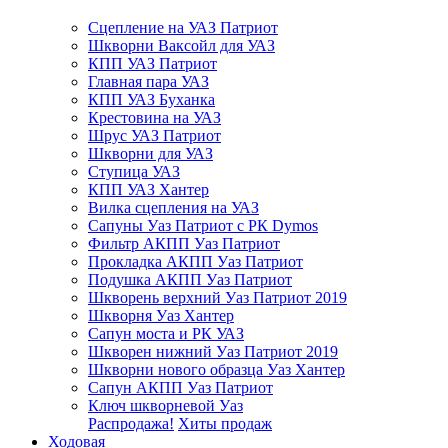
Сцепление на УАЗ Патриот
Шкворни Ваксойл для УАЗ
КПП УАЗ Патриот
Главная пара УАЗ
КПП УАЗ Буханка
Крестовина на УАЗ
Шрус УАЗ Патриот
Шкворни для УАЗ
Ступица УАЗ
КПП УАЗ Хантер
Вилка сцепления на УАЗ
Сапуны Уаз Патриот с РК Dymos
Фильтр АКПП Уаз Патриот
Прокладка АКПП Уаз Патриот
Подушка АКПП Уаз Патриот
Шкворень верхний Уаз Патриот 2019
Шкворня Уаз Хантер
Сапун моста и РК УАЗ
Шкворен нижний Уаз Патриот 2019
Шкворни нового образца Уаз Хантер
Сапун АКПП Уаз Патриот
Ключ шкворневой Уаз
Распродажа!
Хиты продаж
Ходовая