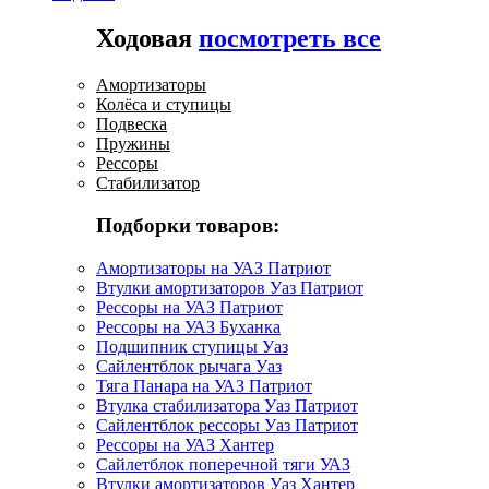
Ходовая
посмотреть все
Амортизаторы
Колёса и ступицы
Подвеска
Пружины
Рессоры
Стабилизатор
Подборки товаров:
Амортизаторы на УАЗ Патриот
Втулки амортизаторов Уаз Патриот
Рессоры на УАЗ Патриот
Рессоры на УАЗ Буханка
Подшипник ступицы Уаз
Сайлентблок рычага Уаз
Тяга Панара на УАЗ Патриот
Втулка стабилизатора Уаз Патриот
Сайлентблок рессоры Уаз Патриот
Рессоры на УАЗ Хантер
Сайлетблок поперечной тяги УАЗ
Втулки амортизаторов Уаз Хантер