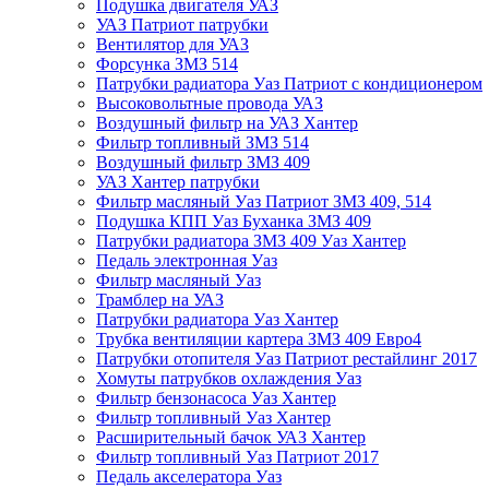
Подушка двигателя УАЗ
УАЗ Патриот патрубки
Вентилятор для УАЗ
Форсунка ЗМЗ 514
Патрубки радиатора Уаз Патриот с кондиционером
Высоковольтные провода УАЗ
Воздушный фильтр на УАЗ Хантер
Фильтр топливный ЗМЗ 514
Воздушный фильтр ЗМЗ 409
УАЗ Хантер патрубки
Фильтр масляный Уаз Патриот ЗМЗ 409, 514
Подушка КПП Уаз Буханка ЗМЗ 409
Патрубки радиатора ЗМЗ 409 Уаз Хантер
Педаль электронная Уаз
Фильтр масляный Уаз
Трамблер на УАЗ
Патрубки радиатора Уаз Хантер
Трубка вентиляции картера ЗМЗ 409 Евро4
Патрубки отопителя Уаз Патриот рестайлинг 2017
Хомуты патрубков охлаждения Уаз
Фильтр бензонасоса Уаз Хантер
Фильтр топливный Уаз Хантер
Расширительный бачок УАЗ Хантер
Фильтр топливный Уаз Патриот 2017
Педаль акселератора Уаз