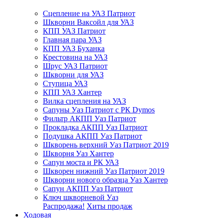
Сцепление на УАЗ Патриот
Шкворни Ваксойл для УАЗ
КПП УАЗ Патриот
Главная пара УАЗ
КПП УАЗ Буханка
Крестовина на УАЗ
Шрус УАЗ Патриот
Шкворни для УАЗ
Ступица УАЗ
КПП УАЗ Хантер
Вилка сцепления на УАЗ
Сапуны Уаз Патриот с РК Dymos
Фильтр АКПП Уаз Патриот
Прокладка АКПП Уаз Патриот
Подушка АКПП Уаз Патриот
Шкворень верхний Уаз Патриот 2019
Шкворня Уаз Хантер
Сапун моста и РК УАЗ
Шкворен нижний Уаз Патриот 2019
Шкворни нового образца Уаз Хантер
Сапун АКПП Уаз Патриот
Ключ шкворневой Уаз
Распродажа!
Хиты продаж
Ходовая