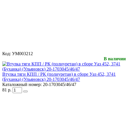
Код:
УМ003212
В наличии
Втулка тяги КПП / РК (полиуретан) в сборе Уаз 452, 3741
(Буханка) (Ульяновск) 20-1703045/46/47
Каталожный номер:
20-1703045/46/47
81
р.