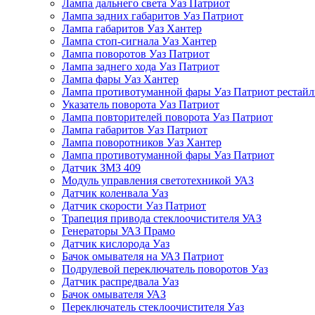
Лампа дальнего света Уаз Патриот
Лампа задних габаритов Уаз Патриот
Лампа габаритов Уаз Хантер
Лампа стоп-сигнала Уаз Хантер
Лампа поворотов Уаз Патриот
Лампа заднего хода Уаз Патриот
Лампа фары Уаз Хантер
Лампа противотуманной фары Уаз Патриот рестай
Указатель поворота Уаз Патриот
Лампа повторителей поворота Уаз Патриот
Лампа габаритов Уаз Патриот
Лампа поворотников Уаз Хантер
Лампа противотуманной фары Уаз Патриот
Датчик ЗМЗ 409
Модуль управления светотехникой УАЗ
Датчик коленвала Уаз
Датчик скорости Уаз Патриот
Трапеция привода стеклоочистителя УАЗ
Генераторы УАЗ Прамо
Датчик кислорода Уаз
Бачок омывателя на УАЗ Патриот
Подрулевой переключатель поворотов Уаз
Датчик распредвала Уаз
Бачок омывателя УАЗ
Переключатель стеклоочистителя Уаз