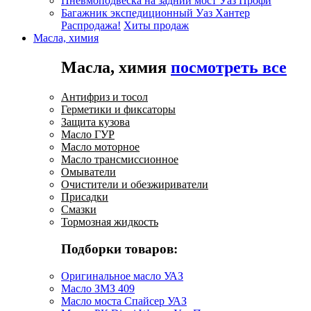
Пневмоподвеска на задний мост Уаз Профи
Багажник экспедиционный Уаз Хантер
Распродажа!
Хиты продаж
Масла, химия
Масла, химия
посмотреть все
Антифриз и тосол
Герметики и фиксаторы
Защита кузова
Масло ГУР
Масло моторное
Масло трансмиссионное
Омыватели
Очистители и обезжириватели
Присадки
Смазки
Тормозная жидкость
Подборки товаров:
Оригинальное масло УАЗ
Масло ЗМЗ 409
Масло моста Спайсер УАЗ