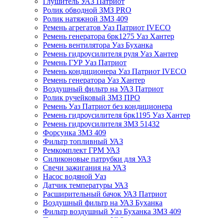
Глушитель УАЗ Патриот
Ролик обводной ЗМЗ PRO
Ролик натяжной ЗМЗ 409
Ремень агрегатов Уаз Патриот IVECO
Ремень генератора 6рк1275 Уаз Хантер
Ремень вентилятора Уаз Буханка
Ремень гидроусилителя руля Уаз Хантер
Ремень ГУР Уаз Патриот
Ремень кондиционера Уаз Патриот IVECO
Ремень генератора Уаз Хантер
Воздушный фильтр на УАЗ Патриот
Ролик ручейковый ЗМЗ ПРО
Ремень Уаз Патриот без кондиционера
Ремень гидроусилителя 6рк1195 Уаз Хантер
Ремень гидроусилителя ЗМЗ 51432
Форсунка ЗМЗ 409
Фильтр топливный УАЗ
Ремкомплект ГРМ УАЗ
Силиконовые патрубки для УАЗ
Свечи зажигания на УАЗ
Насос водяной Уаз
Датчик температуры УАЗ
Расширительный бачок УАЗ Патриот
Воздушный фильтр на УАЗ Буханка
Фильтр воздушный Уаз Буханка ЗМЗ 409