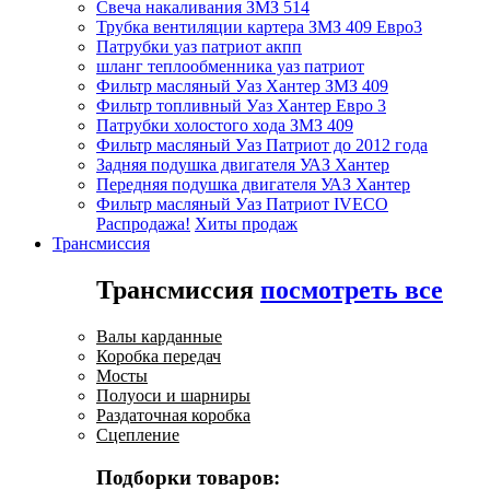
Свеча накаливания ЗМЗ 514
Трубка вентиляции картера ЗМЗ 409 Евро3
Патрубки уаз патриот акпп
шланг теплообменника уаз патриот
Фильтр масляный Уаз Хантер ЗМЗ 409
Фильтр топливный Уаз Хантер Евро 3
Патрубки холостого хода ЗМЗ 409
Фильтр масляный Уаз Патриот до 2012 года
Задняя подушка двигателя УАЗ Хантер
Передняя подушка двигателя УАЗ Хантер
Фильтр масляный Уаз Патриот IVECO
Распродажа!
Хиты продаж
Трансмиссия
Трансмиссия
посмотреть все
Валы карданные
Коробка передач
Мосты
Полуоси и шарниры
Раздаточная коробка
Сцепление
Подборки товаров: