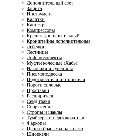
Дополнительный свет
Защита
Инструмент
Калитки
Канистры
Компрессоры
Крепеж дополнительный
Кронштейны дополнительные
Лебедки
Лестницы
Лифт комплекты
Муфты колесные (Хабы)
Наклейки и сувениры
Пневмоподвеска
Подогреватели и отопители
Пороги силовые
Проставки
Расширители
Сенд траки
Снаряжение
Стропы и шаклы
Тумблеры и переключатели
Фаркопы
Цепи и браслеты на колёса
Шноркели