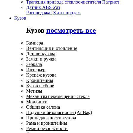
Трапеция привода стеклоочистителя Патриот
Датчик ABS Уаз
Распродажа!
Хиты продаж
Кузов
Кузов
посмотреть все
Бампера
Вентиляция и отопление
Детали кузова
Замки и ручки
Зеркала
Интерьер
Крепеж кузова
Кронштейны
Кузов в сборе
Метизы
Механизм перемещения стекла
Молдинги
Обшивка салона
Подушки безопасности (AirBag)
Принадлежности кузова
Рама и кронштейны
Ремни безопасности