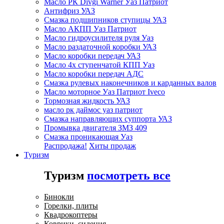
Масло РК Divgi Warner Уаз Патриот
Антифриз УАЗ
Смазка подшипников ступицы УАЗ
Масло АКПП Уаз Патриот
Масло гидроусилителя руля Уаз
Масло раздаточной коробки УАЗ
Масло коробки передач УАЗ
Масло 4х ступенчатой КПП Уаз
Масло коробки передач АДС
Смазка рулевых наконечников и карданных валов
Масло моторное Уаз Патриот Iveco
Тормозная жидкость УАЗ
масло рк даймос уаз патриот
Смазка направляющих суппорта УАЗ
Промывка двигателя ЗМЗ 409
Смазка проникающая Уаз
Распродажа!
Хиты продаж
Туризм
Туризм
посмотреть все
Бинокли
Горелки, плиты
Квадрокоптеры
Коврики, сидения