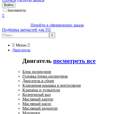
Войти
Запомнить

Перейти к оформлению заказа
Подборка запчастей для ТО


Меню

Двигатель
Двигатель
посмотреть все
Блок цилиндров
Головка блока цилиндров
Двигатель в сборе
Клапанная крышка и вентиляция
Клапаны и толкатели
Коленчатый вал
Масляный картер
Масляный насос
Масляный радиатор
Маховики