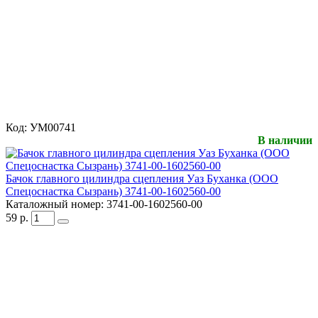
Код:
УМ00741
В наличии
Бачок главного цилиндра сцепления Уаз Буханка (ООО
Спецоснастка Сызрань) 3741-00-1602560-00
Каталожный номер:
3741-00-1602560-00
59
р.